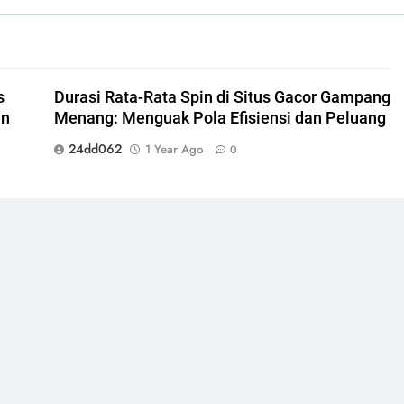
s
Durasi Rata-Rata Spin di Situs Gacor Gampang
an
Menang: Menguak Pola Efisiensi dan Peluang
24dd062
1 Year Ago
0