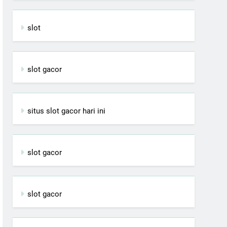
slot
slot gacor
situs slot gacor hari ini
slot gacor
slot gacor