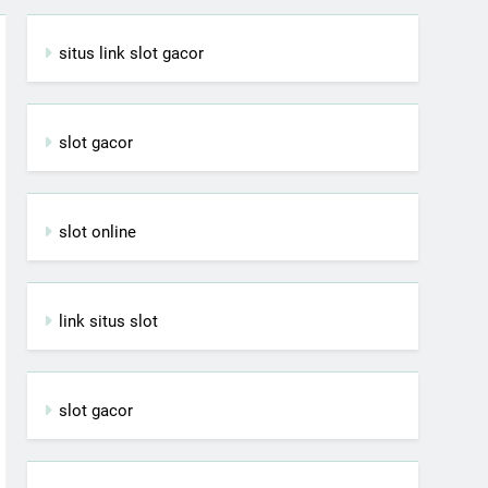
situs link slot gacor
slot gacor
slot online
link situs slot
slot gacor