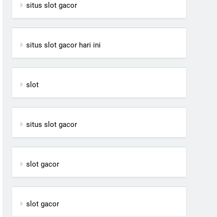
situs slot gacor
situs slot gacor hari ini
slot
situs slot gacor
slot gacor
slot gacor