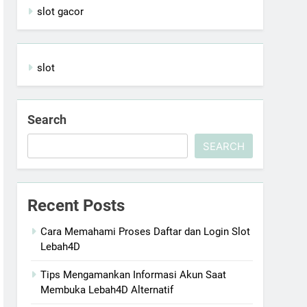
slot gacor
slot
Search
SEARCH
Recent Posts
Cara Memahami Proses Daftar dan Login Slot
Lebah4D
Tips Mengamankan Informasi Akun Saat
Membuka Lebah4D Alternatif