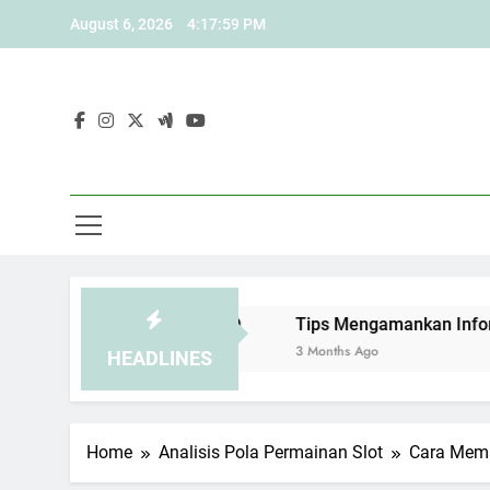
Skip
August 6, 2026
4:18:00 PM
to
content
Nai
Naira OL 
ogin Slot Lebah4D
Tips Mengamankan Informasi Akun S
3 Months Ago
HEADLINES
Home
Analisis Pola Permainan Slot
Cara Mema