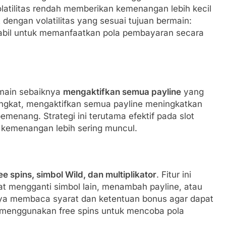
latilitas rendah memberikan kemenangan lebih kecil
t dengan volatilitas yang sesuai tujuan bermain:
abil untuk memanfaatkan pola pembayaran secara
main sebaiknya
mengaktifkan semua payline
yang
ingkat, mengaktifkan semua payline meningkatkan
enang. Strategi ini terutama efektif pada slot
a kemenangan lebih sering muncul.
ee spins, simbol Wild, dan multiplikator
. Fitur ini
 mengganti simbol lain, menambah payline, atau
a membaca syarat dan ketentuan bonus agar dapat
 menggunakan free spins untuk mencoba pola