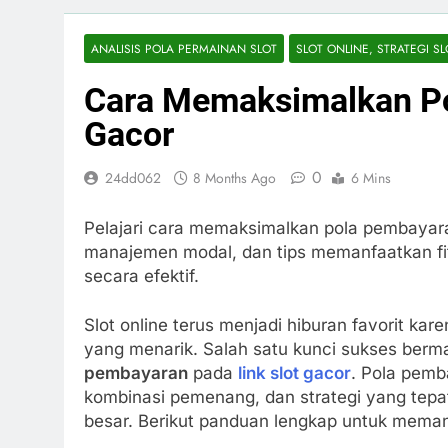
ANALISIS POLA PERMAINAN SLOT
SLOT ONLINE, STRATEGI SL
Cara Memaksimalkan Po
Gacor
0
24dd062
8 Months Ago
6 Mins
Pelajari cara memaksimalkan pola pembayaran
manajemen modal, dan tips memanfaatkan f
secara efektif.
Slot online terus menjadi hiburan favorit k
yang menarik. Salah satu kunci sukses berm
pembayaran
pada
link slot gacor
. Pola pem
kombinasi pemenang, dan strategi yang tep
besar. Berikut panduan lengkap untuk mema