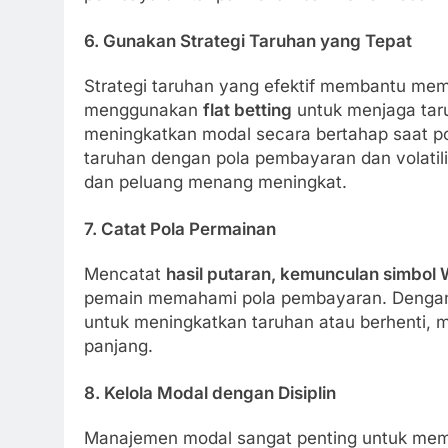
6. Gunakan Strategi Taruhan yang Tepat
Strategi taruhan yang efektif membantu me
menggunakan
flat betting
untuk menjaga taru
meningkatkan modal secara bertahap saat 
taruhan dengan pola pembayaran dan volatili
dan peluang menang meningkat.
7. Catat Pola Permainan
Mencatat
hasil putaran, kemunculan simbol Wi
pemain memahami pola pembayaran. Dengan d
untuk meningkatkan taruhan atau berhenti, me
panjang.
8. Kelola Modal dengan Disiplin
Manajemen modal sangat penting untuk mem