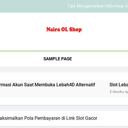
Tips Mengamankan Informasi A
Slot Lebah4D Terbaru dengan Pengalaman Akses
Panduan Teknis
ra OL Shop
Cara Memahami P
Shop Menawarkan Berbagai Produk Berkualitas Dengan Pengiri
Tips Mengamankan Informasi A
SAMPLE PAGE
Slot Lebah4D Terbaru dengan Pengalaman Akses
Panduan Teknis
aat Membuka Lebah4D Alternatif
Slot Lebah4D Terbar
3 Months Ago
ksimalkan Pola Pembayaran di Link Slot Gacor