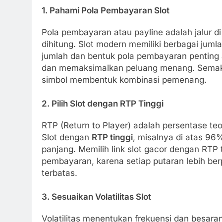
1. Pahami Pola Pembayaran Slot
Pola pembayaran atau payline adalah jalur 
dihitung. Slot modern memiliki berbagai juml
jumlah dan bentuk pola pembayaran pentin
dan memaksimalkan peluang menang. Semakin
simbol membentuk kombinasi pemenang.
2. Pilih Slot dengan RTP Tinggi
RTP (Return to Player) adalah persentase teo
Slot dengan
RTP tinggi
, misalnya di atas 96
panjang. Memilih link slot gacor dengan RT
pembayaran, karena setiap putaran lebih b
terbatas.
3. Sesuaikan Volatilitas Slot
Volatilitas menentukan frekuensi dan besaran