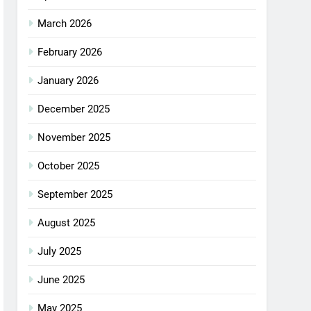
March 2026
February 2026
January 2026
December 2025
November 2025
October 2025
September 2025
August 2025
July 2025
June 2025
May 2025