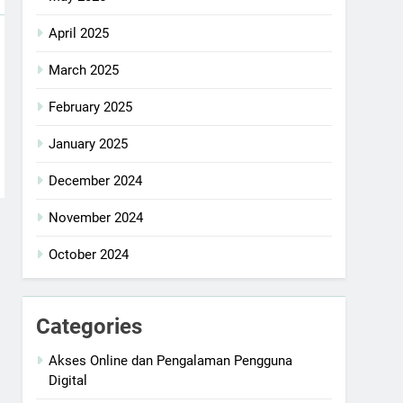
April 2025
March 2025
February 2025
January 2025
December 2024
November 2024
October 2024
Categories
Akses Online dan Pengalaman Pengguna
Digital