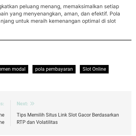
ngkatkan peluang menang, memaksimalkan setiap
in yang menyenangkan, aman, dan efektif. Pola
anjang untuk meraih kemenangan optimal di slot
emen modal
pola pembayaran
Slot Online
s:
Next:
me
Tips Memilih Situs Link Slot Gacor Berdasarkan
ne
RTP dan Volatilitas