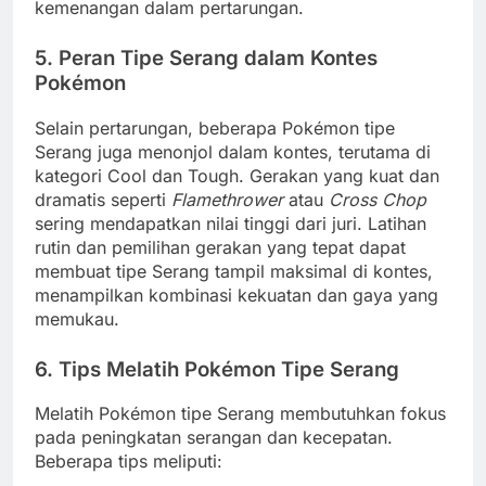
kemenangan dalam pertarungan.
5. Peran Tipe Serang dalam Kontes
Pokémon
Selain pertarungan, beberapa Pokémon tipe
Serang juga menonjol dalam kontes, terutama di
kategori Cool dan Tough. Gerakan yang kuat dan
dramatis seperti
Flamethrower
atau
Cross Chop
sering mendapatkan nilai tinggi dari juri. Latihan
rutin dan pemilihan gerakan yang tepat dapat
membuat tipe Serang tampil maksimal di kontes,
menampilkan kombinasi kekuatan dan gaya yang
memukau.
6. Tips Melatih Pokémon Tipe Serang
Melatih Pokémon tipe Serang membutuhkan fokus
pada peningkatan serangan dan kecepatan.
Beberapa tips meliputi: