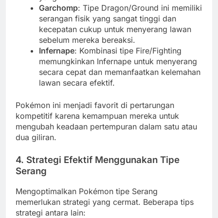
Garchomp
: Tipe Dragon/Ground ini memiliki
serangan fisik yang sangat tinggi dan
kecepatan cukup untuk menyerang lawan
sebelum mereka bereaksi.
Infernape
: Kombinasi tipe Fire/Fighting
memungkinkan Infernape untuk menyerang
secara cepat dan memanfaatkan kelemahan
lawan secara efektif.
Pokémon ini menjadi favorit di pertarungan
kompetitif karena kemampuan mereka untuk
mengubah keadaan pertempuran dalam satu atau
dua giliran.
4. Strategi Efektif Menggunakan Tipe
Serang
Mengoptimalkan Pokémon tipe Serang
memerlukan strategi yang cermat. Beberapa tips
strategi antara lain: