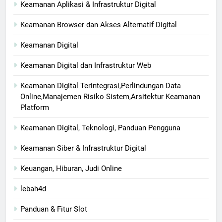
Keamanan Aplikasi & Infrastruktur Digital
Keamanan Browser dan Akses Alternatif Digital
Keamanan Digital
Keamanan Digital dan Infrastruktur Web
Keamanan Digital Terintegrasi,Perlindungan Data
Online,Manajemen Risiko Sistem,Arsitektur Keamanan
Platform
Keamanan Digital, Teknologi, Panduan Pengguna
Keamanan Siber & Infrastruktur Digital
Keuangan, Hiburan, Judi Online
lebah4d
Panduan & Fitur Slot