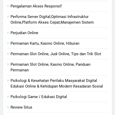
Pengalaman Akses Responsif
Performa Server Digital,Optimasi Infrastruktur
Online,Platform Akses Cepat,Manajemen Sistem
Perjudian Online
Permainan Kartu, Kasino Online, Hiburan
Permainan Slot Online, Judi Online, Tips dan Trik Slot
Permainan Slot Online, Kasino Online, Panduan
Permainan
Psikologi & Kesehatan Perilaku Masyarakat Digital
Edukasi Online & Kehidupan Modern Kesadaran Sosial
Psikologi Game / Edukasi Digital
Review Situs