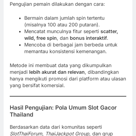
Pengujian pemain dilakukan dengan cara:
Bermain dalam jumlah spin tertentu
(misalnya 100 atau 200 putaran).
Mencatat munculnya fitur seperti
scatter,
wild, free spin
, dan
bonus interaktif
.
Mencoba di berbagai jam berbeda untuk
memantau konsistensi kemenangan.
Metode ini membuat data yang dikumpulkan
menjadi
lebih akurat dan relevan
, dibandingkan
hanya mengikuti promosi dari platform atau ulasan
yang bersifat komersial.
Hasil Pengujian: Pola Umum Slot Gacor
Thailand
Berdasarkan data dari komunitas seperti
SlotThaiForum
,
ThaiJackpot Group
, dan grup