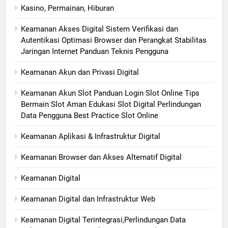
Kasino, Permainan, Hiburan
Keamanan Akses Digital Sistem Verifikasi dan
Autentikasi Optimasi Browser dan Perangkat Stabilitas
Jaringan Internet Panduan Teknis Pengguna
Keamanan Akun dan Privasi Digital
Keamanan Akun Slot Panduan Login Slot Online Tips
Bermain Slot Aman Edukasi Slot Digital Perlindungan
Data Pengguna Best Practice Slot Online
Keamanan Aplikasi & Infrastruktur Digital
Keamanan Browser dan Akses Alternatif Digital
Keamanan Digital
Keamanan Digital dan Infrastruktur Web
Keamanan Digital Terintegrasi,Perlindungan Data