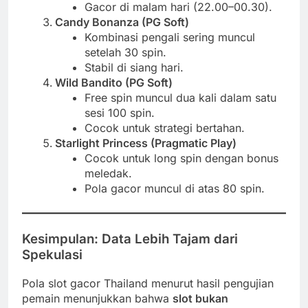
Gacor di malam hari (22.00–00.30).
Candy Bonanza (PG Soft)
Kombinasi pengali sering muncul
setelah 30 spin.
Stabil di siang hari.
Wild Bandito (PG Soft)
Free spin muncul dua kali dalam satu
sesi 100 spin.
Cocok untuk strategi bertahan.
Starlight Princess (Pragmatic Play)
Cocok untuk long spin dengan bonus
meledak.
Pola gacor muncul di atas 80 spin.
Kesimpulan: Data Lebih Tajam dari
Spekulasi
Pola slot gacor Thailand menurut hasil pengujian
pemain menunjukkan bahwa
slot bukan