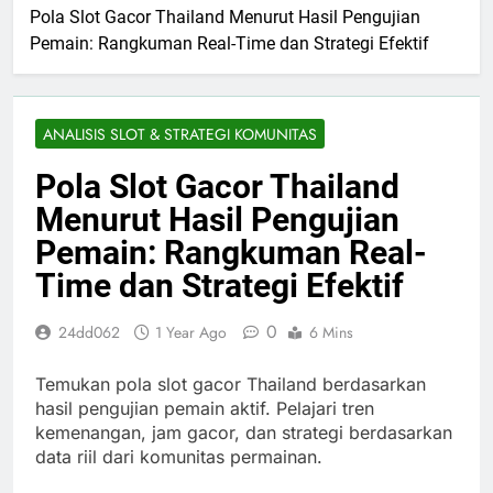
Pola Slot Gacor Thailand Menurut Hasil Pengujian
Pemain: Rangkuman Real-Time dan Strategi Efektif
ANALISIS SLOT & STRATEGI KOMUNITAS
Pola Slot Gacor Thailand
Menurut Hasil Pengujian
Pemain: Rangkuman Real-
Time dan Strategi Efektif
0
24dd062
1 Year Ago
6 Mins
Temukan pola slot gacor Thailand berdasarkan
hasil pengujian pemain aktif. Pelajari tren
kemenangan, jam gacor, dan strategi berdasarkan
data riil dari komunitas permainan.