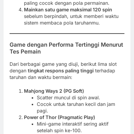
paling cocok dengan pola permainan.
Mainkan satu game maksimal 120 spin
sebelum berpindah, untuk memberi waktu
sistem membaca pola taruhanmu.
Game dengan Performa Tertinggi Menurut
Tes Pemain
Dari berbagai game yang diuji, berikut lima slot
dengan
tingkat respons paling tinggi
terhadap
taruhan dan waktu bermain:
Mahjong Ways 2 (PG Soft)
Scatter muncul di spin awal.
Cocok untuk taruhan kecil dan jam
pagi.
Power of Thor (Pragmatic Play)
Mini-game interaktif sering aktif
setelah spin ke-100.