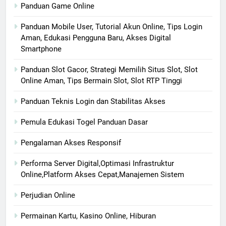
Panduan Game Online
Panduan Mobile User, Tutorial Akun Online, Tips Login
Aman, Edukasi Pengguna Baru, Akses Digital
Smartphone
Panduan Slot Gacor, Strategi Memilih Situs Slot, Slot
Online Aman, Tips Bermain Slot, Slot RTP Tinggi
Panduan Teknis Login dan Stabilitas Akses
Pemula Edukasi Togel Panduan Dasar
Pengalaman Akses Responsif
Performa Server Digital,Optimasi Infrastruktur
Online,Platform Akses Cepat,Manajemen Sistem
Perjudian Online
Permainan Kartu, Kasino Online, Hiburan