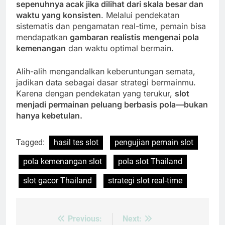
sepenuhnya acak jika dilihat dari skala besar dan
waktu yang konsisten
. Melalui pendekatan
sistematis dan pengamatan real-time, pemain bisa
mendapatkan
gambaran realistis mengenai pola
kemenangan
dan waktu optimal bermain.
Alih-alih mengandalkan keberuntungan semata,
jadikan data sebagai dasar strategi bermainmu.
Karena dengan pendekatan yang terukur,
slot
menjadi permainan peluang berbasis pola—bukan
hanya kebetulan.
Tagged:
hasil tes slot
pengujian pemain slot
pola kemenangan slot
pola slot Thailand
slot gacor Thailand
strategi slot real-time
Previous:
Next:
Post