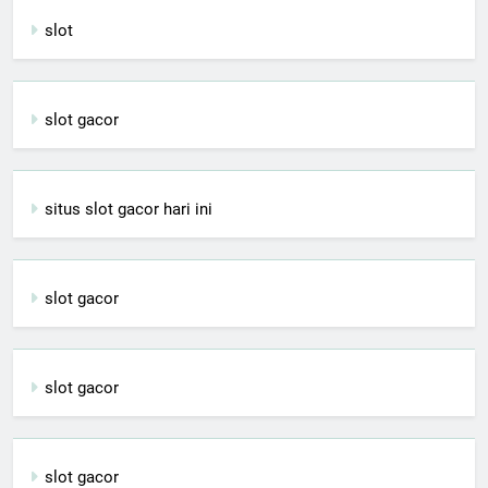
slot
slot gacor
situs slot gacor hari ini
slot gacor
slot gacor
slot gacor