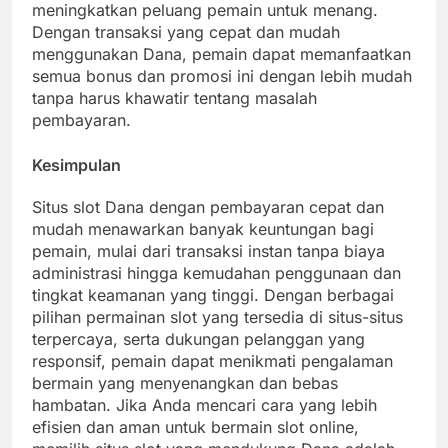
meningkatkan peluang pemain untuk menang.
Dengan transaksi yang cepat dan mudah
menggunakan Dana, pemain dapat memanfaatkan
semua bonus dan promosi ini dengan lebih mudah
tanpa harus khawatir tentang masalah
pembayaran.
Kesimpulan
Situs slot Dana dengan pembayaran cepat dan
mudah menawarkan banyak keuntungan bagi
pemain, mulai dari transaksi instan tanpa biaya
administrasi hingga kemudahan penggunaan dan
tingkat keamanan yang tinggi. Dengan berbagai
pilihan permainan slot yang tersedia di situs-situs
terpercaya, serta dukungan pelanggan yang
responsif, pemain dapat menikmati pengalaman
bermain yang menyenangkan dan bebas
hambatan. Jika Anda mencari cara yang lebih
efisien dan aman untuk bermain slot online,