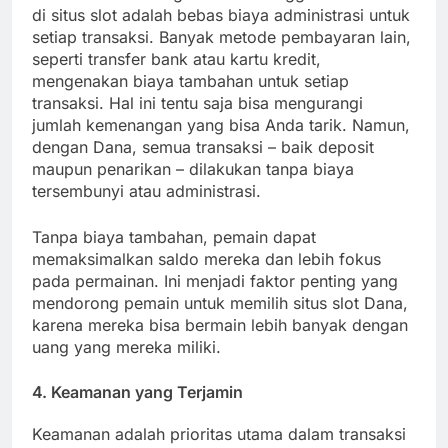
di situs slot adalah bebas biaya administrasi untuk
setiap transaksi. Banyak metode pembayaran lain,
seperti transfer bank atau kartu kredit,
mengenakan biaya tambahan untuk setiap
transaksi. Hal ini tentu saja bisa mengurangi
jumlah kemenangan yang bisa Anda tarik. Namun,
dengan Dana, semua transaksi – baik deposit
maupun penarikan – dilakukan tanpa biaya
tersembunyi atau administrasi.
Tanpa biaya tambahan, pemain dapat
memaksimalkan saldo mereka dan lebih fokus
pada permainan. Ini menjadi faktor penting yang
mendorong pemain untuk memilih situs slot Dana,
karena mereka bisa bermain lebih banyak dengan
uang yang mereka miliki.
4.
Keamanan yang Terjamin
Keamanan adalah prioritas utama dalam transaksi