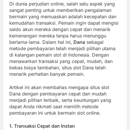
Di dunia perjudian online, salah satu aspek yang
sangat penting untuk memberikan pengalaman
bermain yang memuaskan adalah kecepatan dan
kemudahan transaksi. Pemain ingin dapat mengisi
saldo akun mereka dengan cepat dan menarik
kemenangan mereka tanpa harus menunggu
berlama-lama. Dalam hal ini,
Dana
sebagai
metode pembayaran telah menjadi pilihan utama
di kalangan pemain slot di Indonesia. Dengan
menawarkan transaksi yang cepat, mudah, dan
bebas biaya tambahan, situs slot Dana telah
menarik perhatian banyak pemain.
Artikel ini akan membahas mengapa situs slot
Dana dengan pembayaran cepat dan mudah
menjadi pilihan terbaik, serta keuntungan yang
dapat Anda nikmati saat memilih metode
pembayaran ini untuk bermain slot online.
1.
Transaksi Cepat dan Instan