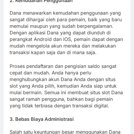
2.
Kemudahan Penggunaan
Dana menawarkan kemudahan penggunaan yang
sangat dihargai oleh para pemain, baik yang baru
memulai maupun yang sudah berpengalaman.
Dengan aplikasi Dana yang dapat diunduh di
perangkat Android dan iOS, pemain dapat dengan
mudah mengelola akun mereka dan melakukan
transaksi kapan saja dan di mana saja.
Proses pendaftaran dan pengisian saldo sangat
cepat dan mudah. Anda hanya perlu
menghubungkan akun Dana Anda dengan situs
slot yang Anda pilih, kemudian Anda siap untuk
mulai bermain. Semua ini membuat situs slot Dana
sangat ramah pengguna, bahkan bagi pemain
yang tidak terbiasa dengan transaksi digital.
3.
Bebas Biaya Administrasi
Salah satu keuntungan besar menggunakan Dana