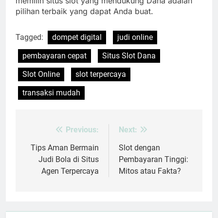
memilih situs slot yang mendukung Dana adalah
pilihan terbaik yang dapat Anda buat.
Tagged:
dompet digital
judi online
pembayaran cepat
Situs Slot Dana
Slot Online
slot terpercaya
transaksi mudah
Previous:
Next:
Post
navigation
Tips Aman Bermain
Slot dengan
Judi Bola di Situs
Pembayaran Tinggi:
Agen Terpercaya
Mitos atau Fakta?