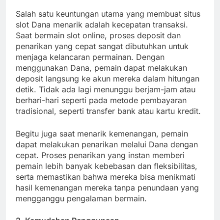
Salah satu keuntungan utama yang membuat situs
slot Dana menarik adalah kecepatan transaksi.
Saat bermain slot online, proses deposit dan
penarikan yang cepat sangat dibutuhkan untuk
menjaga kelancaran permainan. Dengan
menggunakan Dana, pemain dapat melakukan
deposit langsung ke akun mereka dalam hitungan
detik. Tidak ada lagi menunggu berjam-jam atau
berhari-hari seperti pada metode pembayaran
tradisional, seperti transfer bank atau kartu kredit.
Begitu juga saat menarik kemenangan, pemain
dapat melakukan penarikan melalui Dana dengan
cepat. Proses penarikan yang instan memberi
pemain lebih banyak kebebasan dan fleksibilitas,
serta memastikan bahwa mereka bisa menikmati
hasil kemenangan mereka tanpa penundaan yang
mengganggu pengalaman bermain.