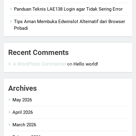
Panduan Teknis LAE138 Login agar Tidak Sering Error
Tips Aman Membuka Edwinslot Alternatif dari Browser
Pribadi
Recent Comments
A WordPress Commenter
on
Hello world!
Archives
May 2026
April 2026
March 2026