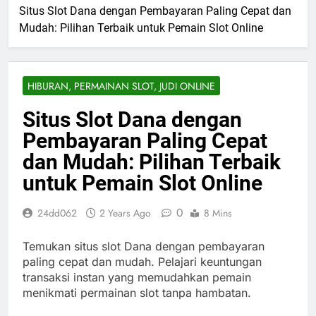
Situs Slot Dana dengan Pembayaran Paling Cepat dan
Mudah: Pilihan Terbaik untuk Pemain Slot Online
HIBURAN, PERMAINAN SLOT, JUDI ONLINE
Situs Slot Dana dengan
Pembayaran Paling Cepat
dan Mudah: Pilihan Terbaik
untuk Pemain Slot Online
0
24dd062
2 Years Ago
8 Mins
Temukan situs slot Dana dengan pembayaran
paling cepat dan mudah. Pelajari keuntungan
transaksi instan yang memudahkan pemain
menikmati permainan slot tanpa hambatan.