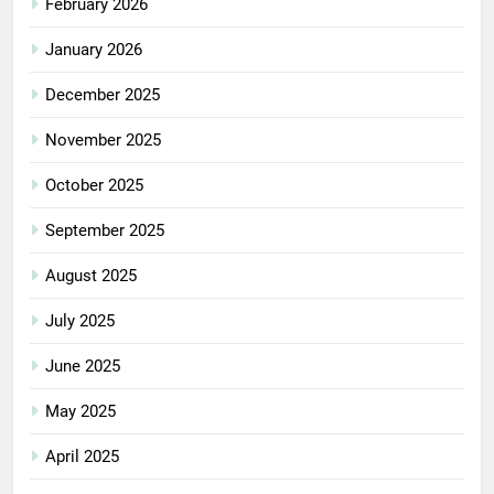
February 2026
January 2026
December 2025
November 2025
October 2025
September 2025
August 2025
July 2025
June 2025
May 2025
April 2025