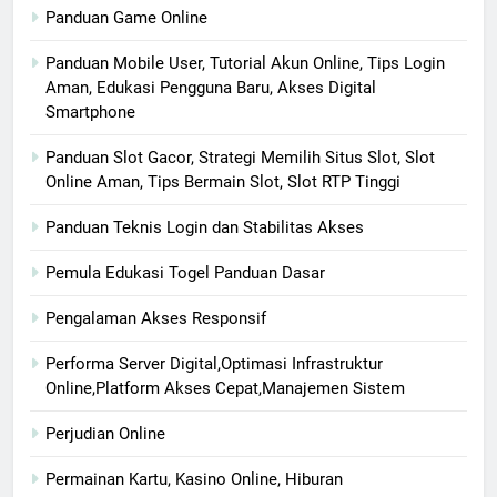
Panduan Game Online
Panduan Mobile User, Tutorial Akun Online, Tips Login
Aman, Edukasi Pengguna Baru, Akses Digital
Smartphone
Panduan Slot Gacor, Strategi Memilih Situs Slot, Slot
Online Aman, Tips Bermain Slot, Slot RTP Tinggi
Panduan Teknis Login dan Stabilitas Akses
Pemula Edukasi Togel Panduan Dasar
Pengalaman Akses Responsif
Performa Server Digital,Optimasi Infrastruktur
Online,Platform Akses Cepat,Manajemen Sistem
Perjudian Online
Permainan Kartu, Kasino Online, Hiburan