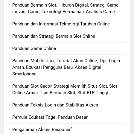
Panduan Bermain Slot, Hiburan Digital, Strategi Game,
Inovasi Game, Teknologi Permainan, Analisis Game
Panduan dan Informasi Teknologi Taruhan Online
Panduan dan Strategi Bermain Slot Online
Panduan Game Online
Panduan Mobile User, Tutorial Akun Online, Tips Login
Aman, Edukasi Pengguna Baru, Akses Digital
Smartphone
Panduan Slot Gacor, Strategi Memilih Situs Slot, Slot
Online Aman, Tips Bermain Slot, Slot RTP Tinggi
Panduan Teknis Login dan Stabilitas Akses
Pemula Edukasi Togel Panduan Dasar
Pengalaman Akses Responsif