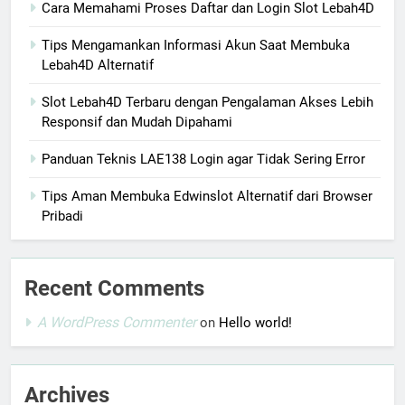
Cara Memahami Proses Daftar dan Login Slot Lebah4D
Tips Mengamankan Informasi Akun Saat Membuka
Lebah4D Alternatif
Slot Lebah4D Terbaru dengan Pengalaman Akses Lebih
Responsif dan Mudah Dipahami
Panduan Teknis LAE138 Login agar Tidak Sering Error
Tips Aman Membuka Edwinslot Alternatif dari Browser
Pribadi
Recent Comments
A WordPress Commenter
on
Hello world!
Archives