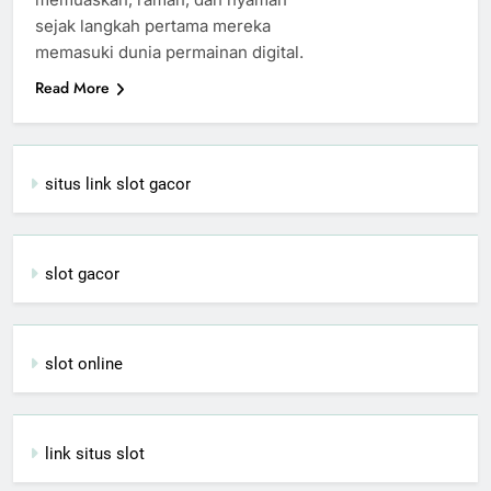
sejak langkah pertama mereka
memasuki dunia permainan digital.
Read More
situs link slot gacor
slot gacor
slot online
link situs slot