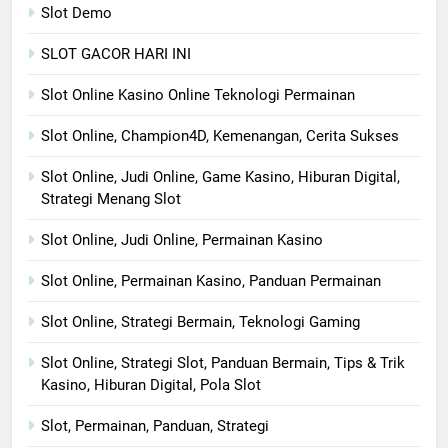
Slot Demo
SLOT GACOR HARI INI
Slot Online Kasino Online Teknologi Permainan
Slot Online, Champion4D, Kemenangan, Cerita Sukses
Slot Online, Judi Online, Game Kasino, Hiburan Digital,
Strategi Menang Slot
Slot Online, Judi Online, Permainan Kasino
Slot Online, Permainan Kasino, Panduan Permainan
Slot Online, Strategi Bermain, Teknologi Gaming
Slot Online, Strategi Slot, Panduan Bermain, Tips & Trik
Kasino, Hiburan Digital, Pola Slot
Slot, Permainan, Panduan, Strategi