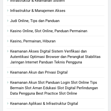
Infrastruktur & Keamanan Sistem
Infrastruktur & Manajemen Akses
Judi Online, Tips dan Panduan
Kasino Online, Slot Online, Panduan Permainan
Kasino, Permainan, Hiburan
Keamanan Akses Digital Sistem Verifikasi dan
Autentikasi Optimasi Browser dan Perangkat Stabilitas
Jaringan Internet Panduan Teknis Pengguna
Keamanan Akun dan Privasi Digital
Keamanan Akun Slot Panduan Login Slot Online Tips
Bermain Slot Aman Edukasi Slot Digital Perlindungan
Data Pengguna Best Practice Slot Online
Keamanan Aplikasi & Infrastruktur Digital