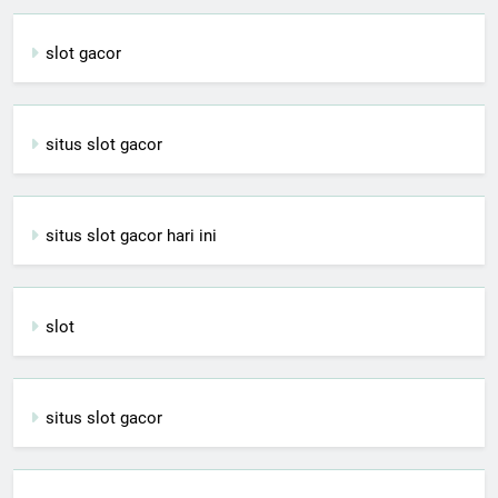
slot gacor
situs slot gacor
situs slot gacor hari ini
slot
situs slot gacor