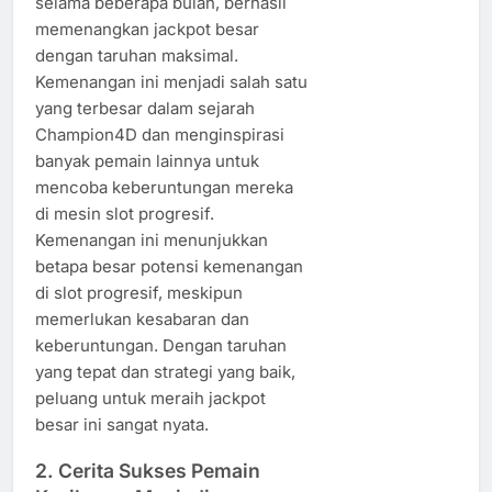
selama beberapa bulan, berhasil
memenangkan jackpot besar
dengan taruhan maksimal.
Kemenangan ini menjadi salah satu
yang terbesar dalam sejarah
Champion4D dan menginspirasi
banyak pemain lainnya untuk
mencoba keberuntungan mereka
di mesin slot progresif.
Kemenangan ini menunjukkan
betapa besar potensi kemenangan
di slot progresif, meskipun
memerlukan kesabaran dan
keberuntungan. Dengan taruhan
yang tepat dan strategi yang baik,
peluang untuk meraih jackpot
besar ini sangat nyata.
2.
Cerita Sukses Pemain