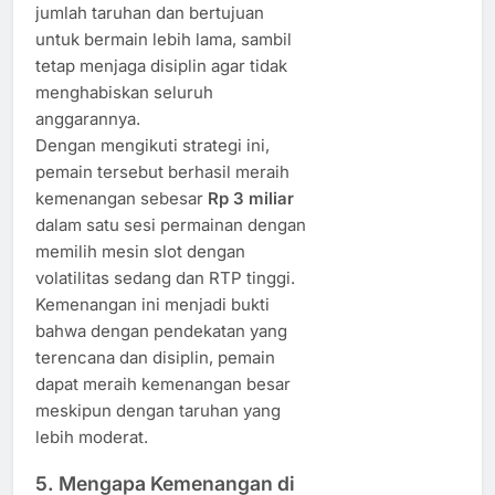
jumlah taruhan dan bertujuan
untuk bermain lebih lama, sambil
tetap menjaga disiplin agar tidak
menghabiskan seluruh
anggarannya.
Dengan mengikuti strategi ini,
pemain tersebut berhasil meraih
kemenangan sebesar
Rp 3 miliar
dalam satu sesi permainan dengan
memilih mesin slot dengan
volatilitas sedang dan RTP tinggi.
Kemenangan ini menjadi bukti
bahwa dengan pendekatan yang
terencana dan disiplin, pemain
dapat meraih kemenangan besar
meskipun dengan taruhan yang
lebih moderat.
5.
Mengapa Kemenangan di