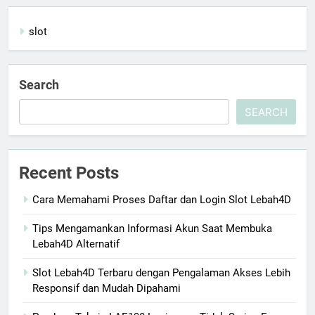
slot
Search
SEARCH
Recent Posts
Cara Memahami Proses Daftar dan Login Slot Lebah4D
Tips Mengamankan Informasi Akun Saat Membuka
Lebah4D Alternatif
Slot Lebah4D Terbaru dengan Pengalaman Akses Lebih
Responsif dan Mudah Dipahami