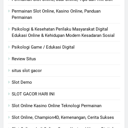
Permainan Slot Online, Kasino Online, Panduan
Permainan
Psikologi & Kesehatan Perilaku Masyarakat Digital
Edukasi Online & Kehidupan Modern Kesadaran Sosial
Psikologi Game / Edukasi Digital
Review Situs
situs slot gacor
Slot Demo
SLOT GACOR HARI INI
Slot Online Kasino Online Teknologi Permainan
Slot Online, Champion4D, Kemenangan, Cerita Sukses