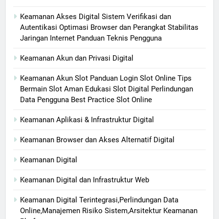
Keamanan Akses Digital Sistem Verifikasi dan
Autentikasi Optimasi Browser dan Perangkat Stabilitas
Jaringan Internet Panduan Teknis Pengguna
Keamanan Akun dan Privasi Digital
Keamanan Akun Slot Panduan Login Slot Online Tips
Bermain Slot Aman Edukasi Slot Digital Perlindungan
Data Pengguna Best Practice Slot Online
Keamanan Aplikasi & Infrastruktur Digital
Keamanan Browser dan Akses Alternatif Digital
Keamanan Digital
Keamanan Digital dan Infrastruktur Web
Keamanan Digital Terintegrasi,Perlindungan Data
Online,Manajemen Risiko Sistem,Arsitektur Keamanan