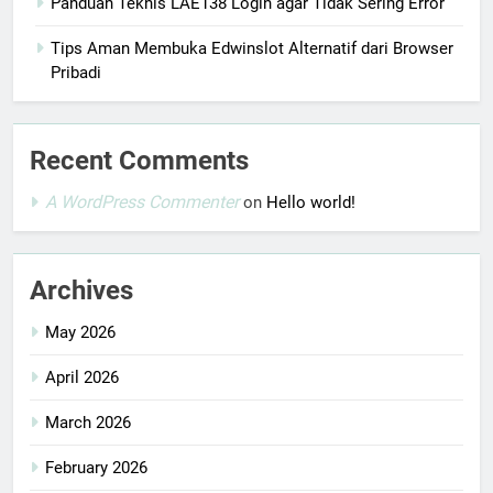
Panduan Teknis LAE138 Login agar Tidak Sering Error
Tips Aman Membuka Edwinslot Alternatif dari Browser
Pribadi
Recent Comments
A WordPress Commenter
on
Hello world!
Archives
May 2026
April 2026
March 2026
February 2026