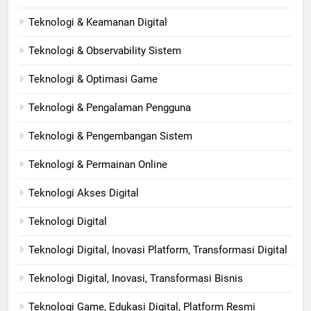
Teknologi & Keamanan Digital
Teknologi & Observability Sistem
Teknologi & Optimasi Game
Teknologi & Pengalaman Pengguna
Teknologi & Pengembangan Sistem
Teknologi & Permainan Online
Teknologi Akses Digital
Teknologi Digital
Teknologi Digital, Inovasi Platform, Transformasi Digital
Teknologi Digital, Inovasi, Transformasi Bisnis
Teknologi Game, Edukasi Digital, Platform Resmi