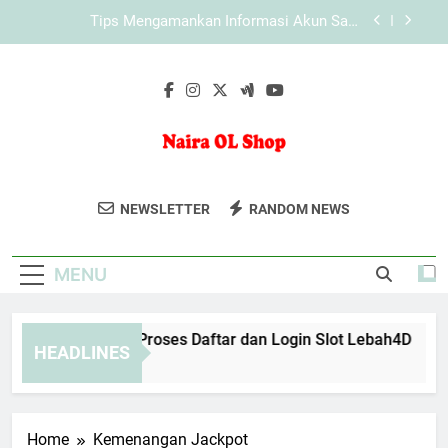
Skip
Slot Lebah4D Terbaru dengan Pengalaman Akses
to
Lebih Responsif dan Mudah Dipahami
content
Panduan Teknis LAE138 Login agar Tidak Sering
Error
Cara Memahami Proses Daftar dan Login Slot
Lebah4D
Tips Mengamankan Informasi Akun Saat
Membuka Lebah4D Alternatif
Naira OL Shop
Naira OL Shop Menawarkan Berbagai
Slot Lebah4D Terbaru dengan Pengalaman Akses
NEWSLETTER
RANDOM NEWS
Lebih Responsif dan Mudah Dipahami
Produk Berkualitas Dengan Pengiriman
Panduan Teknis LAE138 Login agar Tidak Sering
Cepat Dan Layanan Pelanggan Yang
Error
MENU
Profesional.
ara Memahami Proses Daftar dan Login Slot Lebah4D
T
HEADLINES
Months Ago
3 
Home
Kemenangan Jackpot