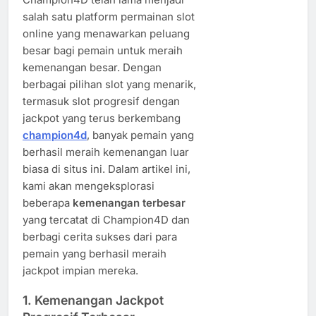
salah satu platform permainan slot
online yang menawarkan peluang
besar bagi pemain untuk meraih
kemenangan besar. Dengan
berbagai pilihan slot yang menarik,
termasuk slot progresif dengan
jackpot yang terus berkembang
champion4d
, banyak pemain yang
berhasil meraih kemenangan luar
biasa di situs ini. Dalam artikel ini,
kami akan mengeksplorasi
beberapa
kemenangan terbesar
yang tercatat di Champion4D dan
berbagi cerita sukses dari para
pemain yang berhasil meraih
jackpot impian mereka.
1.
Kemenangan Jackpot