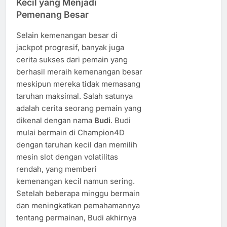
Kecil yang Menjadi
Pemenang Besar
Selain kemenangan besar di
jackpot progresif, banyak juga
cerita sukses dari pemain yang
berhasil meraih kemenangan besar
meskipun mereka tidak memasang
taruhan maksimal. Salah satunya
adalah cerita seorang pemain yang
dikenal dengan nama
Budi
. Budi
mulai bermain di Champion4D
dengan taruhan kecil dan memilih
mesin slot dengan volatilitas
rendah, yang memberi
kemenangan kecil namun sering.
Setelah beberapa minggu bermain
dan meningkatkan pemahamannya
tentang permainan, Budi akhirnya