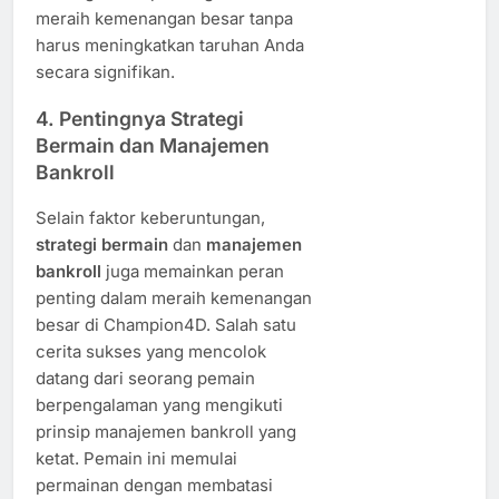
meraih kemenangan besar tanpa
harus meningkatkan taruhan Anda
secara signifikan.
4.
Pentingnya Strategi
Bermain dan Manajemen
Bankroll
Selain faktor keberuntungan,
strategi bermain
dan
manajemen
bankroll
juga memainkan peran
penting dalam meraih kemenangan
besar di Champion4D. Salah satu
cerita sukses yang mencolok
datang dari seorang pemain
berpengalaman yang mengikuti
prinsip manajemen bankroll yang
ketat. Pemain ini memulai
permainan dengan membatasi