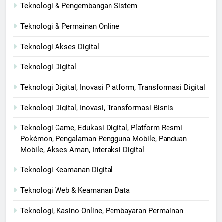
Teknologi & Pengembangan Sistem
Teknologi & Permainan Online
Teknologi Akses Digital
Teknologi Digital
Teknologi Digital, Inovasi Platform, Transformasi Digital
Teknologi Digital, Inovasi, Transformasi Bisnis
Teknologi Game, Edukasi Digital, Platform Resmi
Pokémon, Pengalaman Pengguna Mobile, Panduan
Mobile, Akses Aman, Interaksi Digital
Teknologi Keamanan Digital
Teknologi Web & Keamanan Data
Teknologi, Kasino Online, Pembayaran Permainan