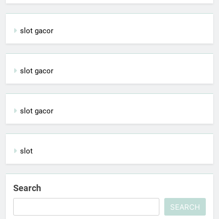
slot gacor
slot gacor
slot gacor
slot
Search
SEARCH