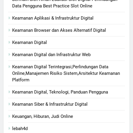
Data Pengguna Best Practice Slot Online
Keamanan Aplikasi & Infrastruktur Digital
Keamanan Browser dan Akses Alternatif Digital
Keamanan Digital
Keamanan Digital dan Infrastruktur Web
Keamanan Digital Terintegrasi,Perlindungan Data
Online,Manajemen Risiko Sistem,Arsitektur Keamanan
Platform
Keamanan Digital, Teknologi, Panduan Pengguna
Keamanan Siber & Infrastruktur Digital
Keuangan, Hiburan, Judi Online
lebah4d