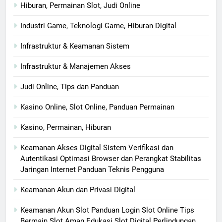
Hiburan, Permainan Slot, Judi Online
Industri Game, Teknologi Game, Hiburan Digital
Infrastruktur & Keamanan Sistem
Infrastruktur & Manajemen Akses
Judi Online, Tips dan Panduan
Kasino Online, Slot Online, Panduan Permainan
Kasino, Permainan, Hiburan
Keamanan Akses Digital Sistem Verifikasi dan
Autentikasi Optimasi Browser dan Perangkat Stabilitas
Jaringan Internet Panduan Teknis Pengguna
Keamanan Akun dan Privasi Digital
Keamanan Akun Slot Panduan Login Slot Online Tips
Bermain Slot Aman Edukasi Slot Digital Perlindungan