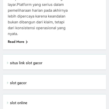
layar.Platform yang serius dalam
pemeliharaan harian pada akhirnya
lebih dipercaya karena keandalan
bukan dibangun dari klaim, tetapi
dari konsistensi operasional yang
nyata.
Read More
situs link slot gacor
slot gacor
slot online