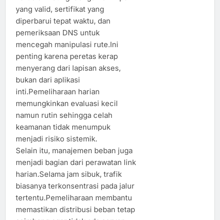
yang valid, sertifikat yang
diperbarui tepat waktu, dan
pemeriksaan DNS untuk
mencegah manipulasi rute.Ini
penting karena peretas kerap
menyerang dari lapisan akses,
bukan dari aplikasi
inti.Pemeliharaan harian
memungkinkan evaluasi kecil
namun rutin sehingga celah
keamanan tidak menumpuk
menjadi risiko sistemik.
Selain itu, manajemen beban juga
menjadi bagian dari perawatan link
harian.Selama jam sibuk, trafik
biasanya terkonsentrasi pada jalur
tertentu.Pemeliharaan membantu
memastikan distribusi beban tetap