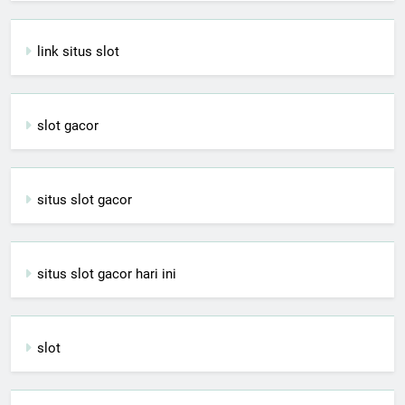
link situs slot
slot gacor
situs slot gacor
situs slot gacor hari ini
slot