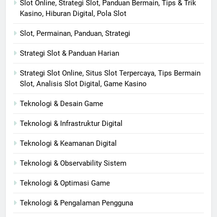
Slot Online, Strategi Slot, Panduan Bermain, Tips & Trik
Kasino, Hiburan Digital, Pola Slot
Slot, Permainan, Panduan, Strategi
Strategi Slot & Panduan Harian
Strategi Slot Online, Situs Slot Terpercaya, Tips Bermain
Slot, Analisis Slot Digital, Game Kasino
Teknologi & Desain Game
Teknologi & Infrastruktur Digital
Teknologi & Keamanan Digital
Teknologi & Observability Sistem
Teknologi & Optimasi Game
Teknologi & Pengalaman Pengguna