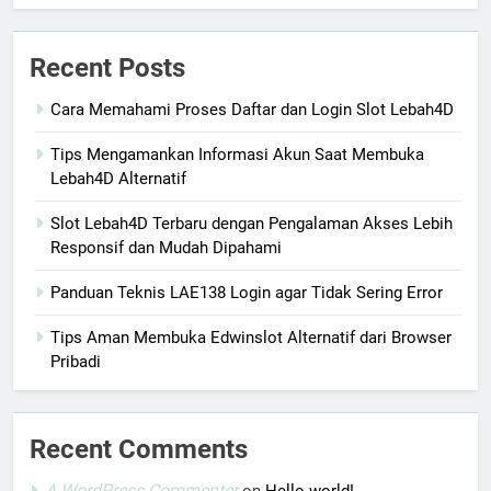
Recent Posts
Cara Memahami Proses Daftar dan Login Slot Lebah4D
Tips Mengamankan Informasi Akun Saat Membuka
Lebah4D Alternatif
Slot Lebah4D Terbaru dengan Pengalaman Akses Lebih
Responsif dan Mudah Dipahami
Panduan Teknis LAE138 Login agar Tidak Sering Error
Tips Aman Membuka Edwinslot Alternatif dari Browser
Pribadi
Recent Comments
A WordPress Commenter
on
Hello world!