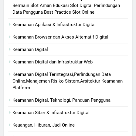
Bermain Slot Aman Edukasi Slot Digital Perlindungan
Data Pengguna Best Practice Slot Online
Keamanan Aplikasi & Infrastruktur Digital
Keamanan Browser dan Akses Alternatif Digital
Keamanan Digital
Keamanan Digital dan Infrastruktur Web
Keamanan Digital Terintegrasi,Perlindungan Data
Online,Manajemen Risiko Sistem,Arsitektur Keamanan
Platform
Keamanan Digital, Teknologi, Panduan Pengguna
Keamanan Siber & Infrastruktur Digital
Keuangan, Hiburan, Judi Online