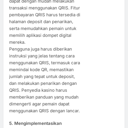
dapat dengan mudah melakukan
transaksi menggunakan QRIS. Fitur
pembayaran QRIS harus tersedia di
halaman deposit dan penarikan,
serta memudahkan pemain untuk
memilih aplikasi dompet digital
mereka.
Pengguna juga harus diberikan
instruksi yang jelas tentang cara
menggunakan QRIS, termasuk cara
memindai kode QR, memastikan
jumlah yang tepat untuk deposit,
dan melakukan penarikan dengan
QRIS. Penyedia kasino harus
memberikan panduan yang mudah
dimengerti agar pemain dapat
menggunakan QRIS dengan lancar.
5.
Mengimplementasikan