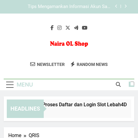
Skip
Slot Lebah4D Terbaru dengan Pengalaman Akses
to
Lebih Responsif dan Mudah Dipahami
content
Panduan Teknis LAE138 Login agar Tidak Sering
Error
Cara Memahami Proses Daftar dan Login Slot
Lebah4D
Tips Mengamankan Informasi Akun Saat
Membuka Lebah4D Alternatif
Naira OL Shop
Naira OL Shop Menawarkan Berbagai
Slot Lebah4D Terbaru dengan Pengalaman Akses
NEWSLETTER
RANDOM NEWS
Lebih Responsif dan Mudah Dipahami
Produk Berkualitas Dengan Pengiriman
Panduan Teknis LAE138 Login agar Tidak Sering
Cepat Dan Layanan Pelanggan Yang
Error
MENU
Profesional.
ara Memahami Proses Daftar dan Login Slot Lebah4D
T
HEADLINES
Months Ago
3 
Home
QRIS