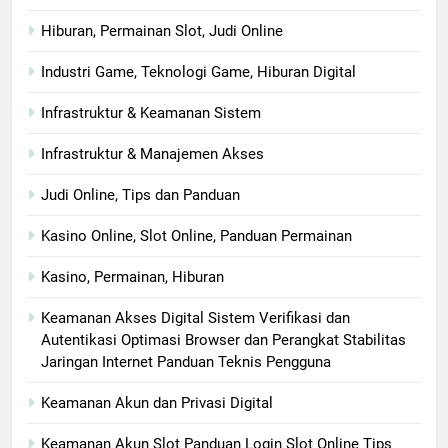
Hiburan, Permainan Slot, Judi Online
Industri Game, Teknologi Game, Hiburan Digital
Infrastruktur & Keamanan Sistem
Infrastruktur & Manajemen Akses
Judi Online, Tips dan Panduan
Kasino Online, Slot Online, Panduan Permainan
Kasino, Permainan, Hiburan
Keamanan Akses Digital Sistem Verifikasi dan
Autentikasi Optimasi Browser dan Perangkat Stabilitas
Jaringan Internet Panduan Teknis Pengguna
Keamanan Akun dan Privasi Digital
Keamanan Akun Slot Panduan Login Slot Online Tips