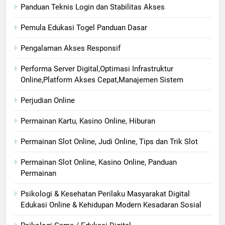
Panduan Teknis Login dan Stabilitas Akses
Pemula Edukasi Togel Panduan Dasar
Pengalaman Akses Responsif
Performa Server Digital,Optimasi Infrastruktur
Online,Platform Akses Cepat,Manajemen Sistem
Perjudian Online
Permainan Kartu, Kasino Online, Hiburan
Permainan Slot Online, Judi Online, Tips dan Trik Slot
Permainan Slot Online, Kasino Online, Panduan
Permainan
Psikologi & Kesehatan Perilaku Masyarakat Digital
Edukasi Online & Kehidupan Modern Kesadaran Sosial