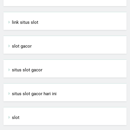
link situs slot
slot gacor
situs slot gacor
situs slot gacor hari ini
slot