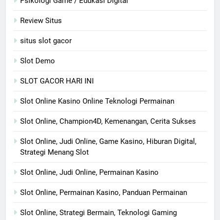
Psikologi Game / Edukasi Digital
Review Situs
situs slot gacor
Slot Demo
SLOT GACOR HARI INI
Slot Online Kasino Online Teknologi Permainan
Slot Online, Champion4D, Kemenangan, Cerita Sukses
Slot Online, Judi Online, Game Kasino, Hiburan Digital,
Strategi Menang Slot
Slot Online, Judi Online, Permainan Kasino
Slot Online, Permainan Kasino, Panduan Permainan
Slot Online, Strategi Bermain, Teknologi Gaming