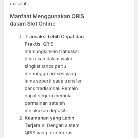
masalah.
Manfaat Menggunakan QRIS
dalam Slot Online
Transaksi Lebih Cepat dan
Praktis
: QRIS
memungkinkan transaksi
dilakukan dalam waktu
singkat tanpa perlu
menunggu proses yang
lama seperti pada transfer
bank tradisional. Pemain
dapat segera memulai
permainan setelah
melakukan deposit.
Keamanan yang Lebih
Terjamin
: Dengan sistem
QRIS yang terintegrasi