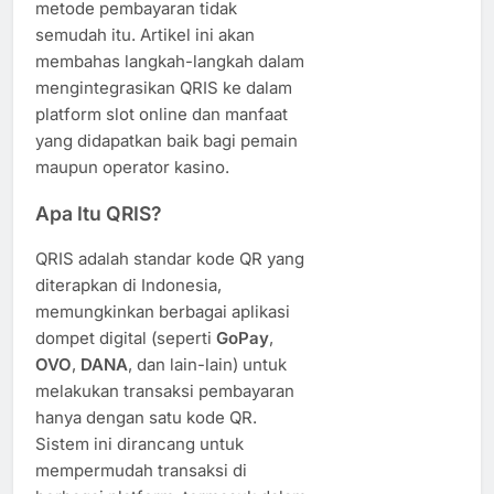
metode pembayaran tidak
semudah itu. Artikel ini akan
membahas langkah-langkah dalam
mengintegrasikan QRIS ke dalam
platform slot online dan manfaat
yang didapatkan baik bagi pemain
maupun operator kasino.
Apa Itu QRIS?
QRIS adalah standar kode QR yang
diterapkan di Indonesia,
memungkinkan berbagai aplikasi
dompet digital (seperti
GoPay
,
OVO
,
DANA
, dan lain-lain) untuk
melakukan transaksi pembayaran
hanya dengan satu kode QR.
Sistem ini dirancang untuk
mempermudah transaksi di