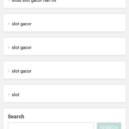
situs slot gacor hari ini
slot gacor
slot gacor
slot gacor
slot
Search
SEARCH