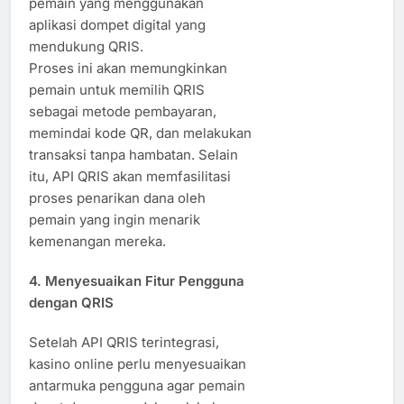
pemain yang menggunakan
aplikasi dompet digital yang
mendukung QRIS.
Proses ini akan memungkinkan
pemain untuk memilih QRIS
sebagai metode pembayaran,
memindai kode QR, dan melakukan
transaksi tanpa hambatan. Selain
itu, API QRIS akan memfasilitasi
proses penarikan dana oleh
pemain yang ingin menarik
kemenangan mereka.
4.
Menyesuaikan Fitur Pengguna
dengan QRIS
Setelah API QRIS terintegrasi,
kasino online perlu menyesuaikan
antarmuka pengguna agar pemain