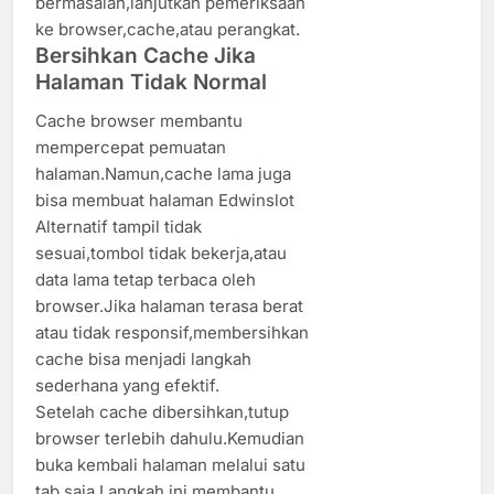
bermasalah,lanjutkan pemeriksaan
ke browser,cache,atau perangkat.
Bersihkan Cache Jika
Halaman Tidak Normal
Cache browser membantu
mempercepat pemuatan
halaman.Namun,cache lama juga
bisa membuat halaman Edwinslot
Alternatif tampil tidak
sesuai,tombol tidak bekerja,atau
data lama tetap terbaca oleh
browser.Jika halaman terasa berat
atau tidak responsif,membersihkan
cache bisa menjadi langkah
sederhana yang efektif.
Setelah cache dibersihkan,tutup
browser terlebih dahulu.Kemudian
buka kembali halaman melalui satu
tab saja.Langkah ini membantu