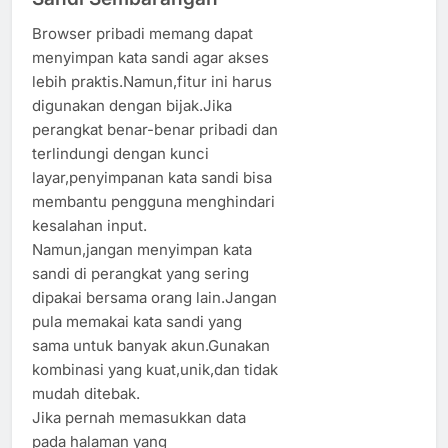
Browser pribadi memang dapat
menyimpan kata sandi agar akses
lebih praktis.Namun,fitur ini harus
digunakan dengan bijak.Jika
perangkat benar-benar pribadi dan
terlindungi dengan kunci
layar,penyimpanan kata sandi bisa
membantu pengguna menghindari
kesalahan input.
Namun,jangan menyimpan kata
sandi di perangkat yang sering
dipakai bersama orang lain.Jangan
pula memakai kata sandi yang
sama untuk banyak akun.Gunakan
kombinasi yang kuat,unik,dan tidak
mudah ditebak.
Jika pernah memasukkan data
pada halaman yang