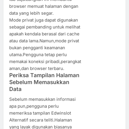
browser memuat halaman dengan
data yang lebih segar.
Mode privat juga dapat digunakan
sebagai pembanding untuk melihat
apakah kendala berasal dari cache
atau data lama.Namun,mode privat
bukan pengganti keamanan
utama.Pengguna tetap perlu
memakai koneksi pribadi,perangkat
aman,dan browser terbaru.
Periksa Tampilan Halaman
Sebelum Memasukkan
Data
Sebelum memasukkan informasi
apa pun,pengguna perlu
memeriksa tampilan Edwinslot
Alternatif secara teliti.Halaman
yang layak digunakan biasanya