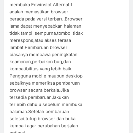
membuka Edwinslot Alternatif
adalah memastikan browser
berada pada versi terbaru.Browser
lama dapat menyebabkan halaman
tidak tampil sempurna,tombol tidak
merespons,atau akses terasa
lambat.Pembaruan browser
biasanya membawa peningkatan
keamanan,perbaikan bug,dan
kompatibilitas yang lebih baik.
Pengguna mobile maupun desktop
sebaiknya memeriksa pembaruan
browser secara berkala.Jika
tersedia pembaruan,lakukan
terlebih dahulu sebelum membuka
halaman.Setelah pembaruan
selesai,tutup browser dan buka
kembali agar perubahan berjalan
optimal.