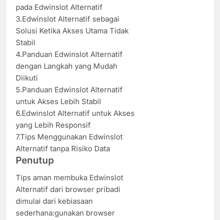
pada Edwinslot Alternatif
3.Edwinslot Alternatif sebagai
Solusi Ketika Akses Utama Tidak
Stabil
4.Panduan Edwinslot Alternatif
dengan Langkah yang Mudah
Diikuti
5.Panduan Edwinslot Alternatif
untuk Akses Lebih Stabil
6.Edwinslot Alternatif untuk Akses
yang Lebih Responsif
7.Tips Menggunakan Edwinslot
Alternatif tanpa Risiko Data
Penutup
Tips aman membuka Edwinslot
Alternatif dari browser pribadi
dimulai dari kebiasaan
sederhana:gunakan browser