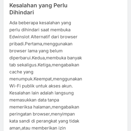
Kesalahan yang Perlu
Dihindari
Ada beberapa kesalahan yang
perlu dihindari saat membuka
Edwinslot Alternatif dari browser
pribadi.Pertama,menggunakan
browser lama yang belum
diperbarui.Kedua,membuka banyak
tab sekaligus.Ketiga,mengabaikan
cache yang
menumpuk.Keempat,menggunakan
Wi-Fi publik untuk akses akun.
Kesalahan lain adalah langsung
memasukkan data tanpa
memeriksa halaman,mengabaikan
peringatan browser,menyimpan
kata sandi di perangkat yang tidak
aman,atau memberikan izin