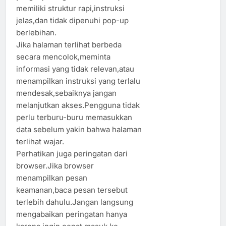
memiliki struktur rapi,instruksi
jelas,dan tidak dipenuhi pop-up
berlebihan.
Jika halaman terlihat berbeda
secara mencolok,meminta
informasi yang tidak relevan,atau
menampilkan instruksi yang terlalu
mendesak,sebaiknya jangan
melanjutkan akses.Pengguna tidak
perlu terburu-buru memasukkan
data sebelum yakin bahwa halaman
terlihat wajar.
Perhatikan juga peringatan dari
browser.Jika browser
menampilkan pesan
keamanan,baca pesan tersebut
terlebih dahulu.Jangan langsung
mengabaikan peringatan hanya