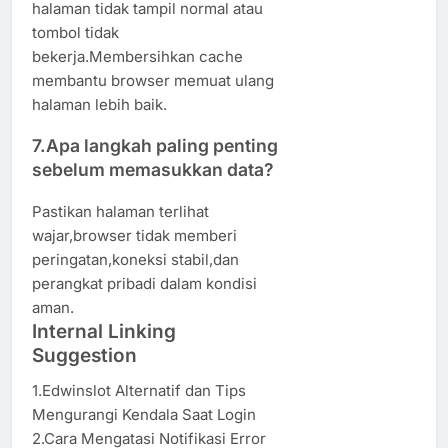
halaman tidak tampil normal atau
tombol tidak
bekerja.Membersihkan cache
membantu browser memuat ulang
halaman lebih baik.
7.Apa langkah paling penting
sebelum memasukkan data?
Pastikan halaman terlihat
wajar,browser tidak memberi
peringatan,koneksi stabil,dan
perangkat pribadi dalam kondisi
aman.
Internal Linking
Suggestion
1.Edwinslot Alternatif dan Tips
Mengurangi Kendala Saat Login
2.Cara Mengatasi Notifikasi Error