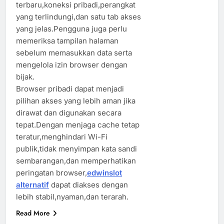
terbaru,koneksi pribadi,perangkat
yang terlindungi,dan satu tab akses
yang jelas.Pengguna juga perlu
memeriksa tampilan halaman
sebelum memasukkan data serta
mengelola izin browser dengan
bijak.
Browser pribadi dapat menjadi
pilihan akses yang lebih aman jika
dirawat dan digunakan secara
tepat.Dengan menjaga cache tetap
teratur,menghindari Wi-Fi
publik,tidak menyimpan kata sandi
sembarangan,dan memperhatikan
peringatan browser,
edwinslot
alternatif
dapat diakses dengan
lebih stabil,nyaman,dan terarah.
Read More