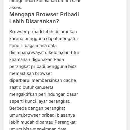
menghindari kesalahan umum saat
akses.
Mengapa Browser Pribadi
Lebih Disarankan?
Browser pribadi lebih disarankan
karena pengguna dapat mengatur
sendiri bagaimana data
disimpan,riwayat dikelola,dan fitur
keamanan digunakan.Pada
perangkat pribadi,pengguna bisa
memastikan browser
diperbarui,membersihkan cache
saat dibutuhkan,serta
mengaktifkan perlindungan dasar
seperti kunci layar perangkat.
Berbeda dengan perangkat
umum,browser pribadi biasanya
lebih mudah dipantau.Perangkat
umum bisa menyimpan data