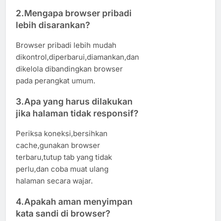
2.Mengapa browser pribadi
lebih disarankan?
Browser pribadi lebih mudah
dikontrol,diperbarui,diamankan,dan
dikelola dibandingkan browser
pada perangkat umum.
3.Apa yang harus dilakukan
jika halaman tidak responsif?
Periksa koneksi,bersihkan
cache,gunakan browser
terbaru,tutup tab yang tidak
perlu,dan coba muat ulang
halaman secara wajar.
4.Apakah aman menyimpan
kata sandi di browser?