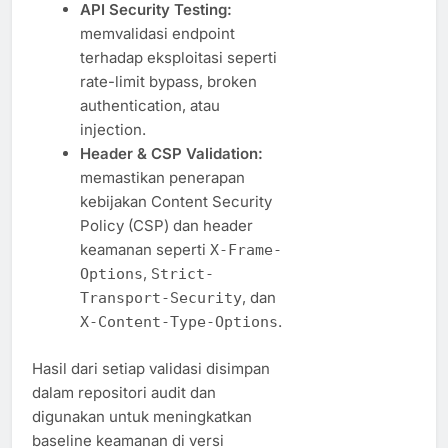
API Security Testing:
memvalidasi endpoint
terhadap eksploitasi seperti
rate-limit bypass, broken
authentication, atau
injection.
Header & CSP Validation:
memastikan penerapan
kebijakan Content Security
Policy (CSP) dan header
keamanan seperti
X-Frame-
,
Options
Strict-
, dan
Transport-Security
.
X-Content-Type-Options
Hasil dari setiap validasi disimpan
dalam repositori audit dan
digunakan untuk meningkatkan
baseline keamanan di versi