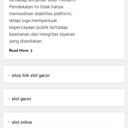
Pendekatan ini tidak hanya
memastikan stabilitas platform,
tetapi juga memperkuat
kepercayaan publik terhadap
keamanan dan integritas layanan
yang disediakan.
Read More
situs link slot gacor
slot gacor
slot online