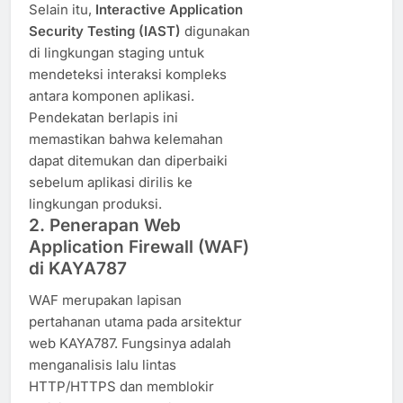
Selain itu,
Interactive Application
Security Testing (IAST)
digunakan
di lingkungan staging untuk
mendeteksi interaksi kompleks
antara komponen aplikasi.
Pendekatan berlapis ini
memastikan bahwa kelemahan
dapat ditemukan dan diperbaiki
sebelum aplikasi dirilis ke
lingkungan produksi.
2. Penerapan Web
Application Firewall (WAF)
di KAYA787
WAF merupakan lapisan
pertahanan utama pada arsitektur
web KAYA787. Fungsinya adalah
menganalisis lalu lintas
HTTP/HTTPS dan memblokir