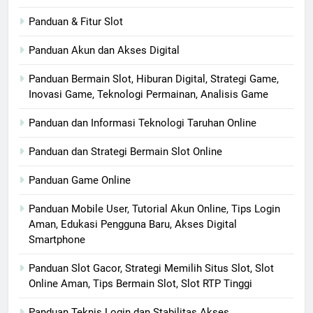
Panduan & Fitur Slot
Panduan Akun dan Akses Digital
Panduan Bermain Slot, Hiburan Digital, Strategi Game,
Inovasi Game, Teknologi Permainan, Analisis Game
Panduan dan Informasi Teknologi Taruhan Online
Panduan dan Strategi Bermain Slot Online
Panduan Game Online
Panduan Mobile User, Tutorial Akun Online, Tips Login
Aman, Edukasi Pengguna Baru, Akses Digital
Smartphone
Panduan Slot Gacor, Strategi Memilih Situs Slot, Slot
Online Aman, Tips Bermain Slot, Slot RTP Tinggi
Panduan Teknis Login dan Stabilitas Akses