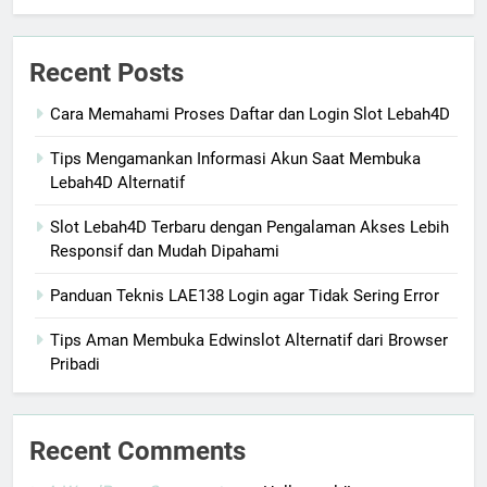
Recent Posts
Cara Memahami Proses Daftar dan Login Slot Lebah4D
Tips Mengamankan Informasi Akun Saat Membuka
Lebah4D Alternatif
Slot Lebah4D Terbaru dengan Pengalaman Akses Lebih
Responsif dan Mudah Dipahami
Panduan Teknis LAE138 Login agar Tidak Sering Error
Tips Aman Membuka Edwinslot Alternatif dari Browser
Pribadi
Recent Comments