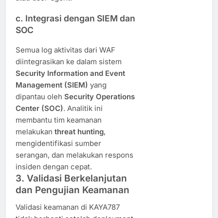
c. Integrasi dengan SIEM dan
SOC
Semua log aktivitas dari WAF
diintegrasikan ke dalam sistem
Security Information and Event
Management (SIEM)
yang
dipantau oleh
Security Operations
Center (SOC)
. Analitik ini
membantu tim keamanan
melakukan
threat hunting
,
mengidentifikasi sumber
serangan, dan melakukan respons
insiden dengan cepat.
3. Validasi Berkelanjutan
dan Pengujian Keamanan
Validasi keamanan di KAYA787