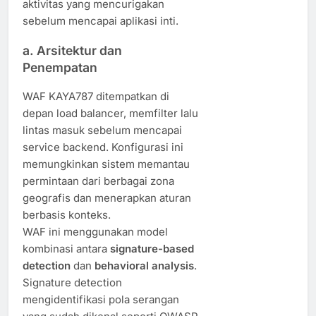
aktivitas yang mencurigakan
sebelum mencapai aplikasi inti.
a. Arsitektur dan
Penempatan
WAF KAYA787 ditempatkan di
depan load balancer, memfilter lalu
lintas masuk sebelum mencapai
service backend. Konfigurasi ini
memungkinkan sistem memantau
permintaan dari berbagai zona
geografis dan menerapkan aturan
berbasis konteks.
WAF ini menggunakan model
kombinasi antara
signature-based
detection
dan
behavioral analysis
.
Signature detection
mengidentifikasi pola serangan