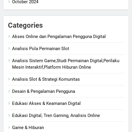
October 2024
Categories
Akses Online dan Pengalaman Pengguna Digital
Analisis Pola Permainan Slot
Analisis Sistem Game,Studi Permainan Digital,Perilaku
Mesin Interaktif,Platform Hiburan Online
Analisis Slot & Strategi Komunitas
Desain & Pengalaman Pengguna
Edukasi Akses & Keamanan Digital
Edukasi Digital, Tren Gaming, Analisis Online
Game & Hiburan