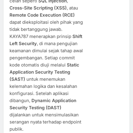
celah seperti
SQL Injection
,
Cross-Site Scripting (XSS)
, atau
Remote Code Execution (RCE)
dapat dieksploitasi oleh pihak yang
tidak bertanggung jawab.
KAYA787 menerapkan prinsip
Shift
Left Security
, di mana pengujian
keamanan dimulai sejak tahap awal
pengembangan. Setiap commit
kode otomatis diuji melalui
Static
Application Security Testing
(SAST)
untuk menemukan
kelemahan logika dan kesalahan
konfigurasi. Setelah aplikasi
dibangun,
Dynamic Application
Security Testing (DAST)
dijalankan untuk mensimulasikan
serangan nyata terhadap endpoint
publik.