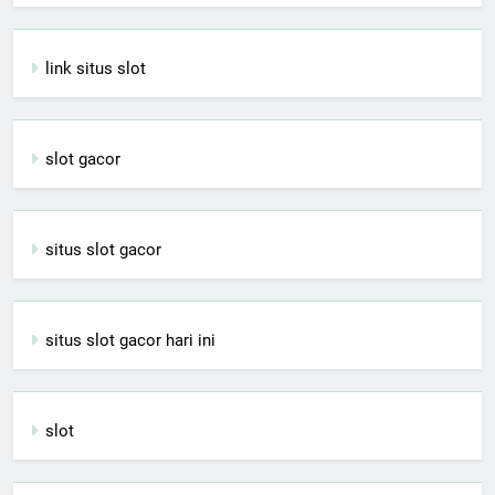
link situs slot
slot gacor
situs slot gacor
situs slot gacor hari ini
slot