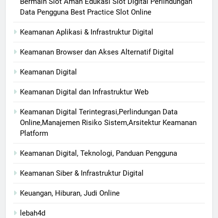
Bermain Slot Aman Edukasi Slot Digital Perlindungan
Data Pengguna Best Practice Slot Online
Keamanan Aplikasi & Infrastruktur Digital
Keamanan Browser dan Akses Alternatif Digital
Keamanan Digital
Keamanan Digital dan Infrastruktur Web
Keamanan Digital Terintegrasi,Perlindungan Data
Online,Manajemen Risiko Sistem,Arsitektur Keamanan
Platform
Keamanan Digital, Teknologi, Panduan Pengguna
Keamanan Siber & Infrastruktur Digital
Keuangan, Hiburan, Judi Online
lebah4d