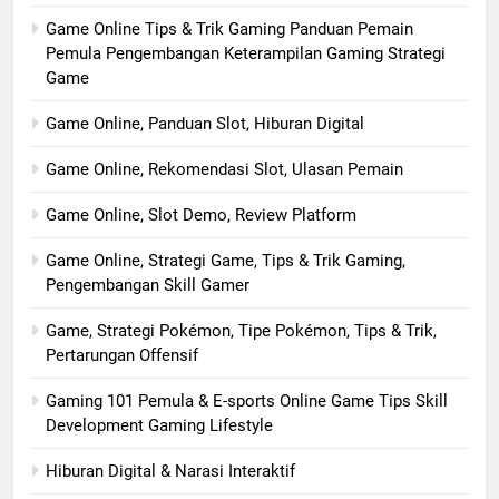
Game Online Tips & Trik Gaming Panduan Pemain
Pemula Pengembangan Keterampilan Gaming Strategi
Game
Game Online, Panduan Slot, Hiburan Digital
Game Online, Rekomendasi Slot, Ulasan Pemain
Game Online, Slot Demo, Review Platform
Game Online, Strategi Game, Tips & Trik Gaming,
Pengembangan Skill Gamer
Game, Strategi Pokémon, Tipe Pokémon, Tips & Trik,
Pertarungan Offensif
Gaming 101 Pemula & E-sports Online Game Tips Skill
Development Gaming Lifestyle
Hiburan Digital & Narasi Interaktif