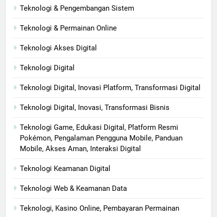
Teknologi & Pengembangan Sistem
Teknologi & Permainan Online
Teknologi Akses Digital
Teknologi Digital
Teknologi Digital, Inovasi Platform, Transformasi Digital
Teknologi Digital, Inovasi, Transformasi Bisnis
Teknologi Game, Edukasi Digital, Platform Resmi
Pokémon, Pengalaman Pengguna Mobile, Panduan
Mobile, Akses Aman, Interaksi Digital
Teknologi Keamanan Digital
Teknologi Web & Keamanan Data
Teknologi, Kasino Online, Pembayaran Permainan