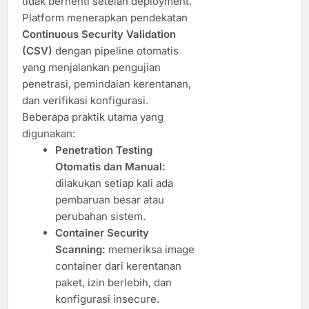
tidak berhenti setelah deployment.
Platform menerapkan pendekatan
Continuous Security Validation
(CSV)
dengan pipeline otomatis
yang menjalankan pengujian
penetrasi, pemindaian kerentanan,
dan verifikasi konfigurasi.
Beberapa praktik utama yang
digunakan:
Penetration Testing
Otomatis dan Manual:
dilakukan setiap kali ada
pembaruan besar atau
perubahan sistem.
Container Security
Scanning:
memeriksa image
container dari kerentanan
paket, izin berlebih, dan
konfigurasi insecure.