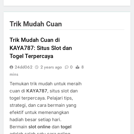
Trik Mudah Cuan
Trik Mudah Cuan di
KAYA787: Situs Slot dan
Togel Terpercaya
24dd062
2 years ago
0
8
mins
Temukan trik mudah untuk meraih
cuan di
KAYA787
, situs slot dan
togel terpercaya. Pelajari tips,
strategi, dan cara bermain yang
efektif untuk memenangkan
hadiah besar setiap hari.
Bermain
slot online
dan
togel
adalah salah satu cara paling