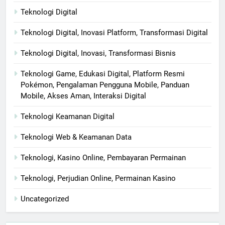
Teknologi Digital
Teknologi Digital, Inovasi Platform, Transformasi Digital
Teknologi Digital, Inovasi, Transformasi Bisnis
Teknologi Game, Edukasi Digital, Platform Resmi
Pokémon, Pengalaman Pengguna Mobile, Panduan
Mobile, Akses Aman, Interaksi Digital
Teknologi Keamanan Digital
Teknologi Web & Keamanan Data
Teknologi, Kasino Online, Pembayaran Permainan
Teknologi, Perjudian Online, Permainan Kasino
Uncategorized