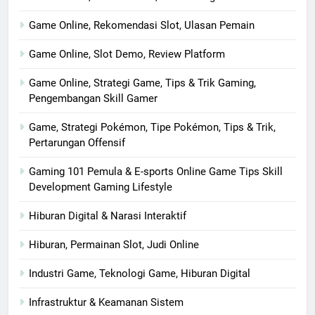
Game Online, Rekomendasi Slot, Ulasan Pemain
Game Online, Slot Demo, Review Platform
Game Online, Strategi Game, Tips & Trik Gaming,
Pengembangan Skill Gamer
Game, Strategi Pokémon, Tipe Pokémon, Tips & Trik,
Pertarungan Offensif
Gaming 101 Pemula & E-sports Online Game Tips Skill
Development Gaming Lifestyle
Hiburan Digital & Narasi Interaktif
Hiburan, Permainan Slot, Judi Online
Industri Game, Teknologi Game, Hiburan Digital
Infrastruktur & Keamanan Sistem