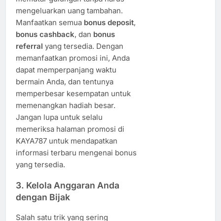
mengeluarkan uang tambahan.
Manfaatkan semua
bonus deposit
,
bonus cashback
, dan
bonus
referral
yang tersedia. Dengan
memanfaatkan promosi ini, Anda
dapat memperpanjang waktu
bermain Anda, dan tentunya
memperbesar kesempatan untuk
memenangkan hadiah besar.
Jangan lupa untuk selalu
memeriksa halaman promosi di
KAYA787 untuk mendapatkan
informasi terbaru mengenai bonus
yang tersedia.
3.
Kelola Anggaran Anda
dengan Bijak
Salah satu trik yang sering