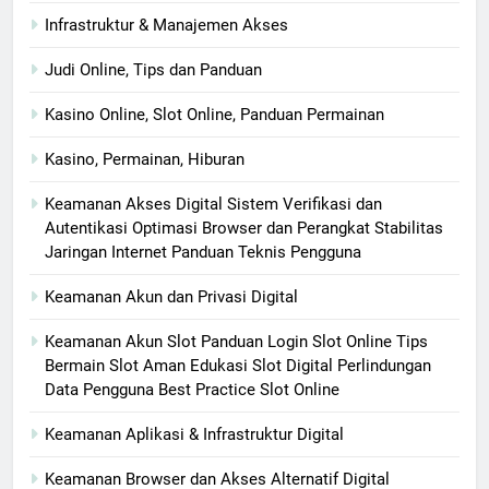
Infrastruktur & Manajemen Akses
Judi Online, Tips dan Panduan
Kasino Online, Slot Online, Panduan Permainan
Kasino, Permainan, Hiburan
Keamanan Akses Digital Sistem Verifikasi dan
Autentikasi Optimasi Browser dan Perangkat Stabilitas
Jaringan Internet Panduan Teknis Pengguna
Keamanan Akun dan Privasi Digital
Keamanan Akun Slot Panduan Login Slot Online Tips
Bermain Slot Aman Edukasi Slot Digital Perlindungan
Data Pengguna Best Practice Slot Online
Keamanan Aplikasi & Infrastruktur Digital
Keamanan Browser dan Akses Alternatif Digital