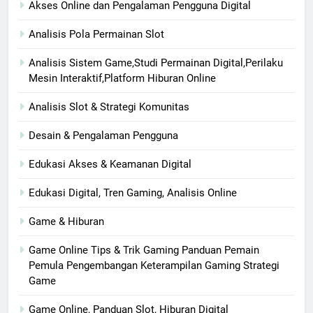
Akses Online dan Pengalaman Pengguna Digital
Analisis Pola Permainan Slot
Analisis Sistem Game,Studi Permainan Digital,Perilaku
Mesin Interaktif,Platform Hiburan Online
Analisis Slot & Strategi Komunitas
Desain & Pengalaman Pengguna
Edukasi Akses & Keamanan Digital
Edukasi Digital, Tren Gaming, Analisis Online
Game & Hiburan
Game Online Tips & Trik Gaming Panduan Pemain
Pemula Pengembangan Keterampilan Gaming Strategi
Game
Game Online, Panduan Slot, Hiburan Digital