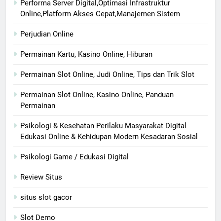
Performa Server Digital,Optimasi Infrastruktur
Online,Platform Akses Cepat,Manajemen Sistem
Perjudian Online
Permainan Kartu, Kasino Online, Hiburan
Permainan Slot Online, Judi Online, Tips dan Trik Slot
Permainan Slot Online, Kasino Online, Panduan
Permainan
Psikologi & Kesehatan Perilaku Masyarakat Digital
Edukasi Online & Kehidupan Modern Kesadaran Sosial
Psikologi Game / Edukasi Digital
Review Situs
situs slot gacor
Slot Demo