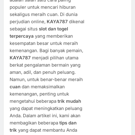
populer untuk mencari hiburan
sekaligus meraih cuan. Di dunia
perjudian online,
KAYA787
dikenal
sebagai situs
slot dan togel
terpercaya
yang memberikan
kesempatan besar untuk meraih
kemenangan. Bagi banyak pemain,
KAYA787
menjadi pilihan utama
berkat pengalaman bermain yang
aman, adil, dan penuh peluang.
Namun, untuk benar-benar meraih
cuan
dan memaksimalkan
kemenangan, penting untuk
mengetahui beberapa
trik mudah
yang dapat meningkatkan peluang
Anda. Dalam artikel ini, kami akan
membagikan beberapa
tips dan
trik
yang dapat membantu Anda