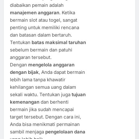
diabaikan pemain adalah
manajemen anggaran
. Ketika
bermain slot atau togel, sangat
penting untuk memiliki rencana
dan batasan dalam bertaruh.
Tentukan
batas maksimal taruhan
sebelum bermain dan patuhi
anggaran tersebut.
Dengan
mengelola anggaran
dengan bijak
, Anda dapat bermain
lebih lama tanpa khawatir
kehilangan semua uang dalam
sekali waktu. Tentukan juga
tujuan
kemenangan
dan berhenti
bermain jika sudah mencapai
target tersebut. Dengan cara ini,
Anda bisa menikmati permainan
sambil menjaga
pengelolaan dana