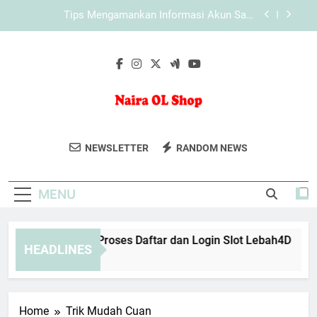
Skip
Slot Lebah4D Terbaru dengan Pengalaman Akses
to
Lebih Responsif dan Mudah Dipahami
content
Panduan Teknis LAE138 Login agar Tidak Sering
Error
Cara Memahami Proses Daftar dan Login Slot
Lebah4D
Tips Mengamankan Informasi Akun Saat
Membuka Lebah4D Alternatif
Naira OL Shop
Naira OL Shop Menawarkan Berbagai
Slot Lebah4D Terbaru dengan Pengalaman Akses
NEWSLETTER
RANDOM NEWS
Lebih Responsif dan Mudah Dipahami
Produk Berkualitas Dengan Pengiriman
Panduan Teknis LAE138 Login agar Tidak Sering
Cepat Dan Layanan Pelanggan Yang
Error
MENU
Profesional.
ara Memahami Proses Daftar dan Login Slot Lebah4D
T
HEADLINES
Months Ago
3 
Home
Trik Mudah Cuan