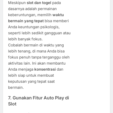
Meskipun
slot dan togel
pada
dasarnya adalah permainan
keberuntungan, memilih
waktu
bermain yang tepat
bisa memberi
Anda keuntungan psikologis,
seperti lebih sedikit gangguan atau
lebih banyak fokus.
Cobalah bermain di waktu yang
lebih tenang, di mana Anda bisa
fokus penuh tanpa terganggu oleh
aktivitas lain. Ini akan membantu
Anda menjaga
konsentrasi
dan
lebih siap untuk membuat
keputusan yang tepat saat
bermain.
7.
Gunakan Fitur Auto Play di
Slot