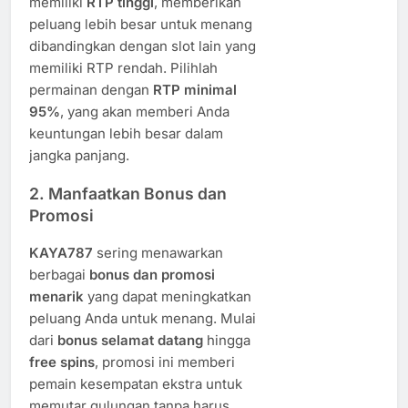
memiliki
RTP tinggi
, memberikan
peluang lebih besar untuk menang
dibandingkan dengan slot lain yang
memiliki RTP rendah. Pilihlah
permainan dengan
RTP minimal
95%
, yang akan memberi Anda
keuntungan lebih besar dalam
jangka panjang.
2.
Manfaatkan Bonus dan
Promosi
KAYA787
sering menawarkan
berbagai
bonus dan promosi
menarik
yang dapat meningkatkan
peluang Anda untuk menang. Mulai
dari
bonus selamat datang
hingga
free spins
, promosi ini memberi
pemain kesempatan ekstra untuk
memutar gulungan tanpa harus