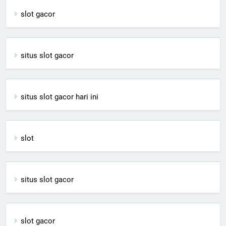
slot gacor
situs slot gacor
situs slot gacor hari ini
slot
situs slot gacor
slot gacor