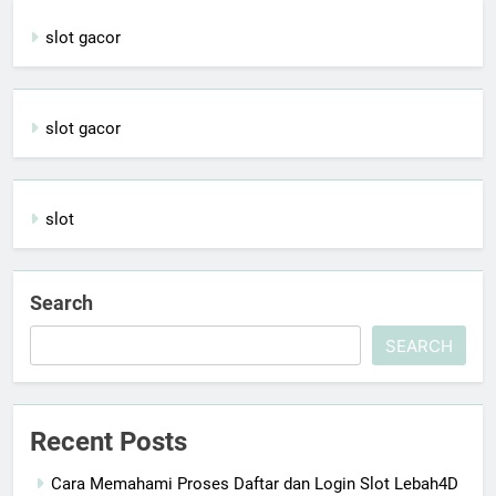
slot gacor
slot gacor
slot
Search
SEARCH
Recent Posts
Cara Memahami Proses Daftar dan Login Slot Lebah4D