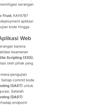
memitigasi serangan
o-Trust
, KAYA787
deployment aplikasi
gujian kode hingga
Aplikasi Web
serangan karena
validasi keamanan
ite Scripting (XSS)
,
tasi oleh pihak yang
i mana pengujian
 Setiap commit kode
Testing (SAST)
untuk
urasi. Setelah
esting (DAST)
erhadap endpoint