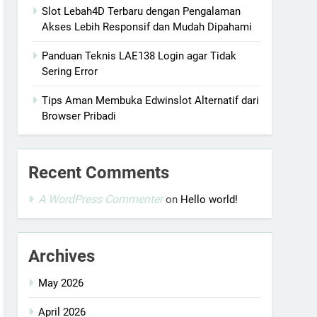
Slot Lebah4D Terbaru dengan Pengalaman
Akses Lebih Responsif dan Mudah Dipahami
Panduan Teknis LAE138 Login agar Tidak
Sering Error
Tips Aman Membuka Edwinslot Alternatif dari
Browser Pribadi
Recent Comments
A WordPress Commenter
on
Hello world!
Archives
May 2026
April 2026