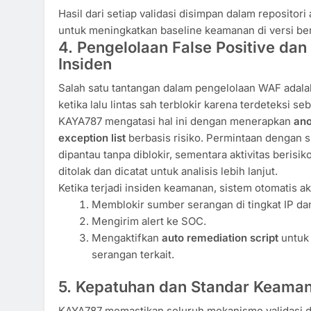
Hasil dari setiap validasi disimpan dalam repositori
untuk meningkatkan baseline keamanan di versi ber
4. Pengelolaan False Positive da
Insiden
Salah satu tantangan dalam pengelolaan WAF adal
ketika lalu lintas sah terblokir karena terdeteksi s
KAYA787 mengatasi hal ini dengan menerapkan
ano
exception list
berbasis risiko. Permintaan dengan 
dipantau tanpa diblokir, sementara aktivitas berisik
ditolak dan dicatat untuk analisis lebih lanjut.
Ketika terjadi insiden keamanan, sistem otomatis ak
Memblokir sumber serangan di tingkat IP da
Mengirim alert ke SOC.
Mengaktifkan
auto remediation script
untuk
serangan terkait.
5. Kepatuhan dan Standar Keama
KAYA787 memastikan seluruh mekanisme validasi