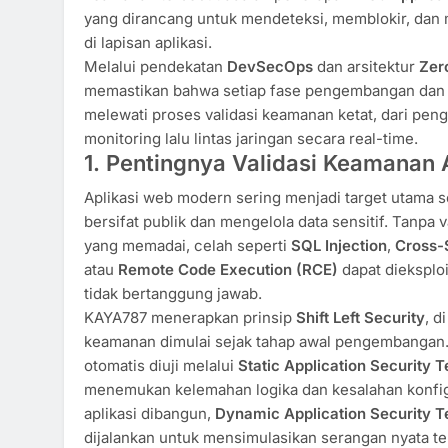
yang dirancang untuk mendeteksi, memblokir, dan 
di lapisan aplikasi.
Melalui pendekatan
DevSecOps
dan arsitektur
Zer
memastikan bahwa setiap fase pengembangan dan 
melewati proses validasi keamanan ketat, dari pen
monitoring lalu lintas jaringan secara real-time.
1. Pentingnya Validasi Keamanan 
Aplikasi web modern sering menjadi target utama 
bersifat publik dan mengelola data sensitif. Tanpa 
yang memadai, celah seperti
SQL Injection
,
Cross-S
atau
Remote Code Execution (RCE)
dapat dieksploi
tidak bertanggung jawab.
KAYA787 menerapkan prinsip
Shift Left Security
, d
keamanan dimulai sejak tahap awal pengembangan.
otomatis diuji melalui
Static Application Security 
menemukan kelemahan logika dan kesalahan konfig
aplikasi dibangun,
Dynamic Application Security T
dijalankan untuk mensimulasikan serangan nyata t