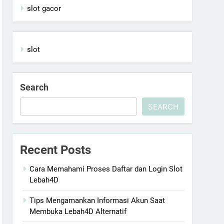
slot gacor
slot
Search
SEARCH
Recent Posts
Cara Memahami Proses Daftar dan Login Slot
Lebah4D
Tips Mengamankan Informasi Akun Saat
Membuka Lebah4D Alternatif