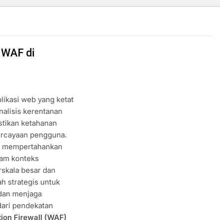
 WAF di
likasi web yang ketat
nalisis kerentanan
stikan ketahanan
ercayaan pengguna.
am mempertahankan
lam konteks
rskala besar dan
ah strategis untuk
 dan menjaga
dari pendekatan
ion Firewall (WAF)