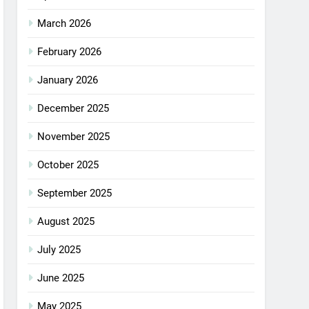
March 2026
February 2026
January 2026
December 2025
November 2025
October 2025
September 2025
August 2025
July 2025
June 2025
May 2025