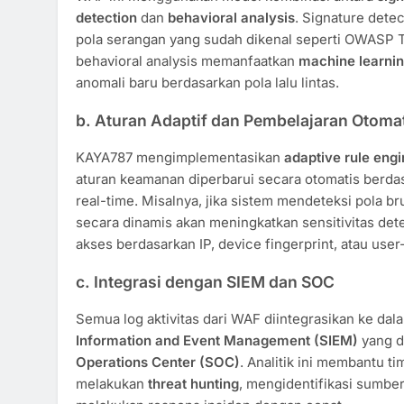
detection
dan
behavioral analysis
. Signature dete
pola serangan yang sudah dikenal seperti OWASP 
behavioral analysis memanfaatkan
machine learni
anomali baru berdasarkan pola lalu lintas.
b. Aturan Adaptif dan Pembelajaran Otoma
KAYA787 mengimplementasikan
adaptive rule eng
aturan keamanan diperbarui secara otomatis berdasa
real-time. Misalnya, jika sistem mendeteksi pola b
secara dinamis akan meningkatkan sensitivitas de
akses berdasarkan IP, device fingerprint, atau user
c. Integrasi dengan SIEM dan SOC
Semua log aktivitas dari WAF diintegrasikan ke da
Information and Event Management (SIEM)
yang d
Operations Center (SOC)
. Analitik ini membantu t
melakukan
threat hunting
, mengidentifikasi sumbe