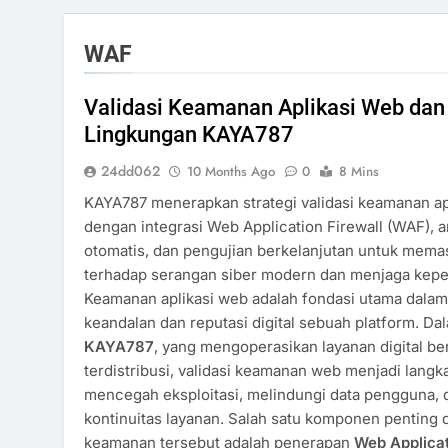
WAF
Validasi Keamanan Aplikasi Web dan
Lingkungan KAYA787
24dd062
10 Months Ago
0
8 Mins
KAYA787 menerapkan strategi validasi keamanan ap
dengan integrasi Web Application Firewall (WAF), a
otomatis, dan pengujian berkelanjutan untuk mema
terhadap serangan siber modern dan menjaga kep
Keamanan aplikasi web adalah fondasi utama dal
keandalan dan reputasi digital sebuah platform. Da
KAYA787
, yang mengoperasikan layanan digital be
terdistribusi, validasi keamanan web menjadi langk
mencegah eksploitasi, melindungi data pengguna,
kontinuitas layanan. Salah satu komponen penting 
keamanan tersebut adalah penerapan
Web Applicat