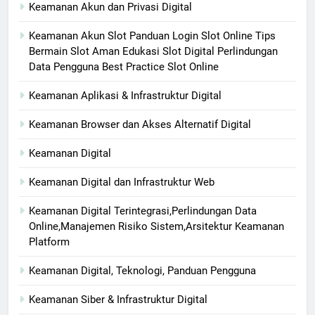
Keamanan Akun dan Privasi Digital
Keamanan Akun Slot Panduan Login Slot Online Tips
Bermain Slot Aman Edukasi Slot Digital Perlindungan
Data Pengguna Best Practice Slot Online
Keamanan Aplikasi & Infrastruktur Digital
Keamanan Browser dan Akses Alternatif Digital
Keamanan Digital
Keamanan Digital dan Infrastruktur Web
Keamanan Digital Terintegrasi,Perlindungan Data
Online,Manajemen Risiko Sistem,Arsitektur Keamanan
Platform
Keamanan Digital, Teknologi, Panduan Pengguna
Keamanan Siber & Infrastruktur Digital