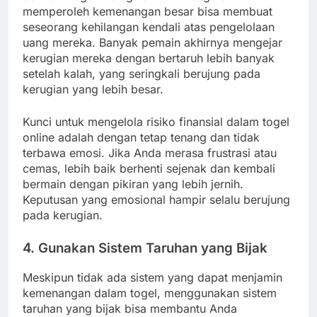
memperoleh kemenangan besar bisa membuat
seseorang kehilangan kendali atas pengelolaan
uang mereka. Banyak pemain akhirnya mengejar
kerugian mereka dengan bertaruh lebih banyak
setelah kalah, yang seringkali berujung pada
kerugian yang lebih besar.
Kunci untuk mengelola risiko finansial dalam togel
online adalah dengan tetap tenang dan tidak
terbawa emosi. Jika Anda merasa frustrasi atau
cemas, lebih baik berhenti sejenak dan kembali
bermain dengan pikiran yang lebih jernih.
Keputusan yang emosional hampir selalu berujung
pada kerugian.
4. Gunakan Sistem Taruhan yang Bijak
Meskipun tidak ada sistem yang dapat menjamin
kemenangan dalam togel, menggunakan sistem
taruhan yang bijak bisa membantu Anda