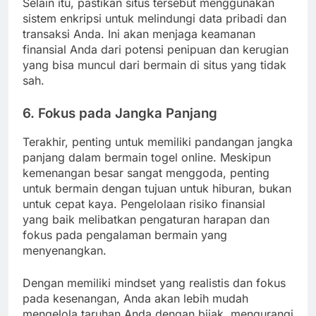
Selain itu, pastikan situs tersebut menggunakan
sistem enkripsi untuk melindungi data pribadi dan
transaksi Anda. Ini akan menjaga keamanan
finansial Anda dari potensi penipuan dan kerugian
yang bisa muncul dari bermain di situs yang tidak
sah.
6. Fokus pada Jangka Panjang
Terakhir, penting untuk memiliki pandangan jangka
panjang dalam bermain togel online. Meskipun
kemenangan besar sangat menggoda, penting
untuk bermain dengan tujuan untuk hiburan, bukan
untuk cepat kaya. Pengelolaan risiko finansial
yang baik melibatkan pengaturan harapan dan
fokus pada pengalaman bermain yang
menyenangkan.
Dengan memiliki mindset yang realistis dan fokus
pada kesenangan, Anda akan lebih mudah
mengelola taruhan Anda dengan bijak, mengurangi