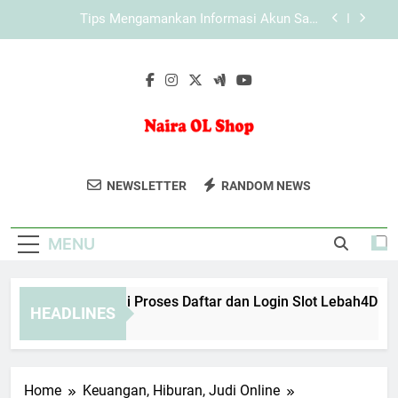
Skip
Tips Mengamankan Informasi Akun Saat
Membuka Lebah4D Alternatif
to
content
Slot Lebah4D Terbaru dengan Pengalaman Akses
Lebih Responsif dan Mudah Dipahami
Panduan Teknis LAE138 Login agar Tidak Sering
Error
Cara Memahami Proses Daftar dan Login Slot
Lebah4D
Naira OL Shop
Tips Mengamankan Informasi Akun Saat
Naira OL Shop Menawarkan Berbagai
Membuka Lebah4D Alternatif
NEWSLETTER
RANDOM NEWS
Produk Berkualitas Dengan Pengiriman
Slot Lebah4D Terbaru dengan Pengalaman Akses
Cepat Dan Layanan Pelanggan Yang
Lebih Responsif dan Mudah Dipahami
MENU
Profesional.
Panduan Teknis LAE138 Login agar Tidak Sering
Error
Cara Memahami Proses Daftar dan Login Slot Lebah4D
HEADLINES
3 Months Ago
Home
Keuangan, Hiburan, Judi Online