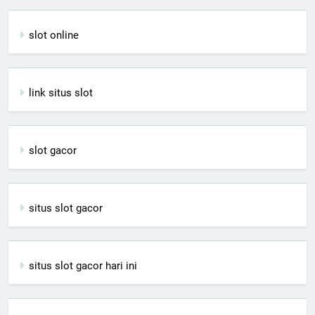
slot online
link situs slot
slot gacor
situs slot gacor
situs slot gacor hari ini