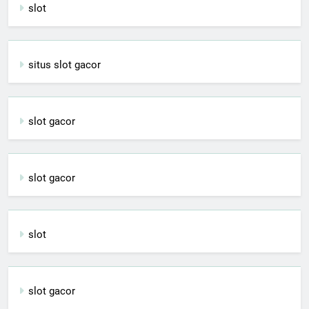
slot
situs slot gacor
slot gacor
slot gacor
slot
slot gacor