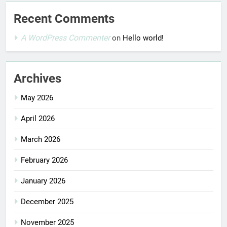
Recent Comments
A WordPress Commenter
on
Hello world!
Archives
May 2026
April 2026
March 2026
February 2026
January 2026
December 2025
November 2025