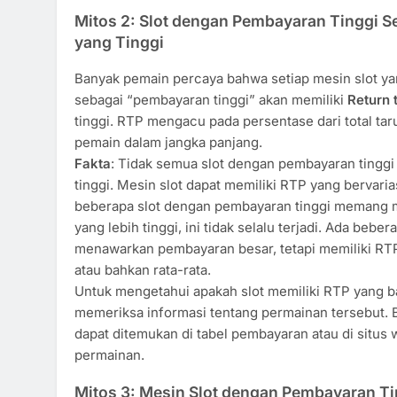
Mitos 2: Slot dengan Pembayaran Tinggi Se
yang Tinggi
Banyak pemain percaya bahwa setiap mesin slot ya
sebagai “pembayaran tinggi” akan memiliki
Return 
tinggi. RTP mengacu pada persentase dari total ta
pemain dalam jangka panjang.
Fakta
: Tidak semua slot dengan pembayaran tinggi
tinggi. Mesin slot dapat memiliki RTP yang bervari
beberapa slot dengan pembayaran tinggi memang
yang lebih tinggi, ini tidak selalu terjadi. Ada bebe
menawarkan pembayaran besar, tetapi memiliki RTP
atau bahkan rata-rata.
Untuk mengetahui apakah slot memiliki RTP yang ba
memeriksa informasi tentang permainan tersebut. B
dapat ditemukan di tabel pembayaran atau di situs
permainan.
Mitos 3: Mesin Slot dengan Pembayaran Ti