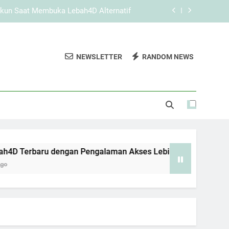
kun Saat Membuka Lebah4D Alternatif
 Lebih Responsif dan Mudah Dipahami
 LAE138 Login agar Tidak Sering Error
NEWSLETTER
RANDOM NEWS
roses Daftar dan Login Slot Lebah4D
man Cepat Dan Layanan Pelanggan Yang Profesional.
kun Saat Membuka Lebah4D Alternatif
 Lebih Responsif dan Mudah Dipahami
 LAE138 Login agar Tidak Sering Error
ru dengan Pengalaman Akses Lebih Responsif dan Mudah Dip