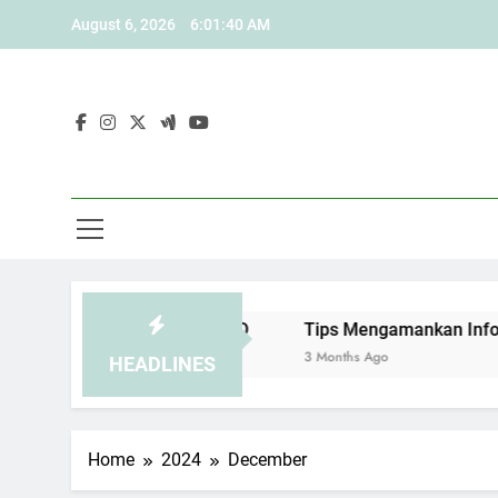
Skip
August 6, 2026
6:01:41 AM
to
content
Nai
Naira OL 
ogin Slot Lebah4D
Tips Mengamankan Informasi Akun 
3 Months Ago
HEADLINES
Home
2024
December