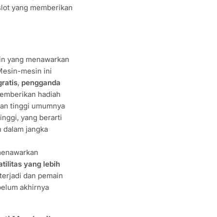
 slot yang memberikan
sin yang menawarkan
Mesin-mesin ini
ratis
,
pengganda
memberikan hadiah
ran tinggi umumnya
inggi, yang berarti
 dalam jangka
menawarkan
atilitas yang lebih
 terjadi dan pemain
belum akhirnya