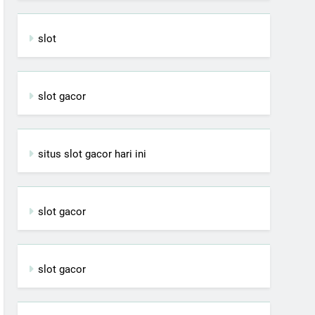
slot
slot gacor
situs slot gacor hari ini
slot gacor
slot gacor