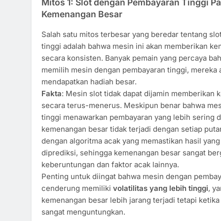
Mitos 1: Slot dengan Pembayaran Tinggi P
Kemenangan Besar
Salah satu mitos terbesar yang beredar tentang s
tinggi adalah bahwa mesin ini akan memberikan k
secara konsisten. Banyak pemain yang percaya bah
memilih mesin dengan pembayaran tinggi, mereka 
mendapatkan hadiah besar.
Fakta
: Mesin slot tidak dapat dijamin memberikan
secara terus-menerus. Meskipun benar bahwa mes
tinggi menawarkan pembayaran yang lebih sering d
kemenangan besar tidak terjadi dengan setiap putar
dengan algoritma acak yang memastikan hasil yang 
diprediksi, sehingga kemenangan besar sangat be
keberuntungan dan faktor acak lainnya.
Penting untuk diingat bahwa mesin dengan pembay
cenderung memiliki
volatilitas yang lebih tinggi
, y
kemenangan besar lebih jarang terjadi tetapi ketika 
sangat menguntungkan.