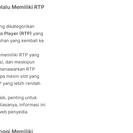
lalu Memiliki RTP
ng dikategorikan
to Player (RTP)
yang
ruhan yang kembali ke
 memiliki RTP yang
asi, dan meskipun
 menawarkan RTP
rapa mesin slot yang
 yang lebih rendah
ik, penting untuk
iasanya, informasi ini
 web penyedia
nggi Memiliki