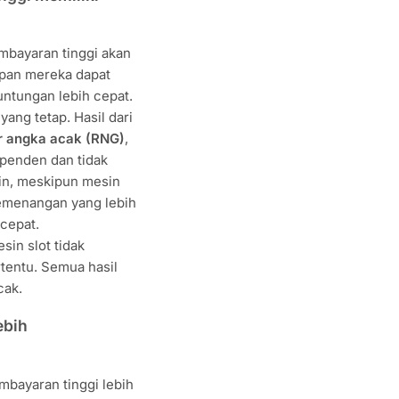
bayaran tinggi akan
pan mereka dapat
untungan lebih cepat.
yang tetap. Hasil dari
r angka acak (RNG)
,
penden dan tidak
ain, meskipun mesin
emenangan yang lebih
cepat.
sin slot tidak
tentu. Semua hasil
cak.
ebih
bayaran tinggi lebih