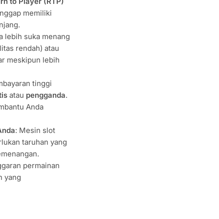
rn to Player (RTP)
anggap memiliki
njang.
a lebih suka menang
litas rendah) atau
ar meskipun lebih
mbayaran tinggi
tis
atau
pengganda
.
membantu Anda
Anda
: Mesin slot
rlukan taruhan yang
kemenangan.
ggaran permainan
n yang