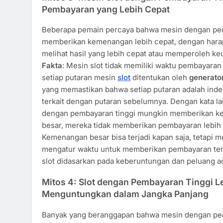
Pembayaran yang Lebih Cepat
Beberapa pemain percaya bahwa mesin dengan pem
memberikan kemenangan lebih cepat, dengan hara
melihat hasil yang lebih cepat atau memperoleh ke
Fakta
: Mesin slot tidak memiliki waktu pembayaran 
setiap putaran mesin
slot
ditentukan oleh
generato
yang memastikan bahwa setiap putaran adalah inde
terkait dengan putaran sebelumnya. Dengan kata l
dengan pembayaran tinggi mungkin memberikan k
besar, mereka tidak memberikan pembayaran lebih 
Kemenangan besar bisa terjadi kapan saja, tetapi me
mengatur waktu untuk memberikan pembayaran ter
slot didasarkan pada keberuntungan dan peluang a
Mitos 4: Slot dengan Pembayaran Tinggi L
Menguntungkan dalam Jangka Panjang
Banyak yang beranggapan bahwa mesin dengan pem