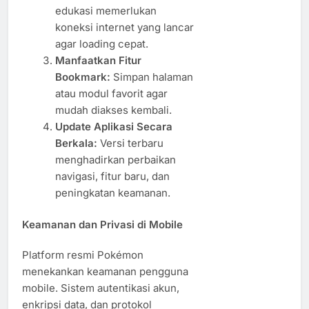
edukasi memerlukan
koneksi internet yang lancar
agar loading cepat.
Manfaatkan Fitur
Bookmark:
Simpan halaman
atau modul favorit agar
mudah diakses kembali.
Update Aplikasi Secara
Berkala:
Versi terbaru
menghadirkan perbaikan
navigasi, fitur baru, dan
peningkatan keamanan.
Keamanan dan Privasi di Mobile
Platform resmi Pokémon
menekankan keamanan pengguna
mobile. Sistem autentikasi akun,
enkripsi data, dan protokol