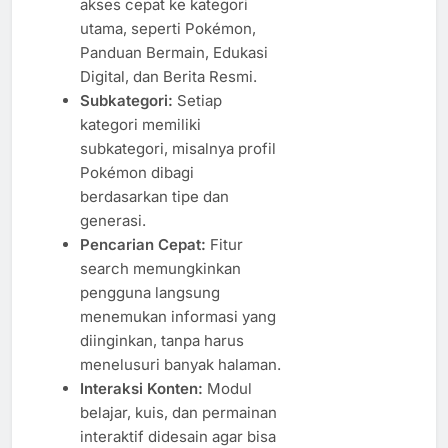
akses cepat ke kategori
utama, seperti Pokémon,
Panduan Bermain, Edukasi
Digital, dan Berita Resmi.
Subkategori:
Setiap
kategori memiliki
subkategori, misalnya profil
Pokémon dibagi
berdasarkan tipe dan
generasi.
Pencarian Cepat:
Fitur
search memungkinkan
pengguna langsung
menemukan informasi yang
diinginkan, tanpa harus
menelusuri banyak halaman.
Interaksi Konten:
Modul
belajar, kuis, dan permainan
interaktif didesain agar bisa