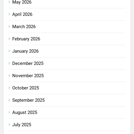
May 2026
April 2026
March 2026
February 2026
January 2026
December 2025
November 2025
October 2025
September 2025
August 2025
July 2025