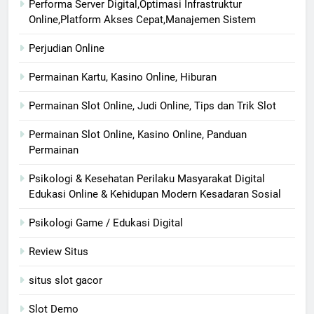
Performa Server Digital,Optimasi Infrastruktur
Online,Platform Akses Cepat,Manajemen Sistem
Perjudian Online
Permainan Kartu, Kasino Online, Hiburan
Permainan Slot Online, Judi Online, Tips dan Trik Slot
Permainan Slot Online, Kasino Online, Panduan
Permainan
Psikologi & Kesehatan Perilaku Masyarakat Digital
Edukasi Online & Kehidupan Modern Kesadaran Sosial
Psikologi Game / Edukasi Digital
Review Situs
situs slot gacor
Slot Demo