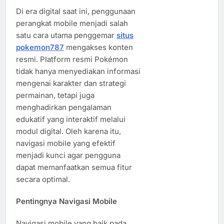
Di era digital saat ini, penggunaan
perangkat mobile menjadi salah
satu cara utama penggemar
situs
pokemon787
mengakses konten
resmi. Platform resmi Pokémon
tidak hanya menyediakan informasi
mengenai karakter dan strategi
permainan, tetapi juga
menghadirkan pengalaman
edukatif yang interaktif melalui
modul digital. Oleh karena itu,
navigasi mobile yang efektif
menjadi kunci agar pengguna
dapat memanfaatkan semua fitur
secara optimal.
Pentingnya Navigasi Mobile
Navigasi mobile yang baik pada