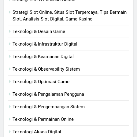
Strategi Slot Online, Situs Slot Terpercaya, Tips Bermain
Slot, Analisis Slot Digital, Game Kasino
Teknologi & Desain Game
Teknologi & Infrastruktur Digital
Teknologi & Keamanan Digital
Teknologi & Observability Sistem
Teknologi & Optimasi Game
Teknologi & Pengalaman Pengguna
Teknologi & Pengembangan Sistem
Teknologi & Permainan Online
Teknologi Akses Digital