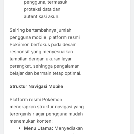
pengguna, termasuk
proteksi data dan
autentikasi akun.
Seiring bertambahnya jumlah
pengguna mobile, platform resmi
Pokémon berfokus pada desain
responsif yang menyesuaikan
tampilan dengan ukuran layar
perangkat, sehingga pengalaman
belajar dan bermain tetap optimal.
Struktur Navigasi Mobile
Platform resmi Pokémon
menerapkan struktur navigasi yang
terorganisir agar pengguna mudah
menemukan konten:
Menu Utama:
Menyediakan