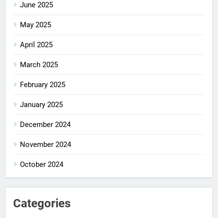
June 2025
May 2025
April 2025
March 2025
February 2025
January 2025
December 2024
November 2024
October 2024
Categories