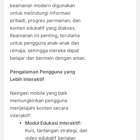
keamanan modern digunakan
untuk melindungi informasi
pribadi, progres permainan, dan
konten edukatif yang diakses.
Keamanan ini penting, terutama
untuk pengguna anak-anak dan
remaja, sehingga mereka dapat
belajar dan bermain dengan aman.
Pengalaman Pengguna yang
Lebih Interaktif
Navigasi mobile yang baik
memungkinkan pengguna
menjelajahi konten secara
interaktif:
Modul Edukasi Interaktif:
Kuis, tantangan strategi, dan
video edukatif berjalan