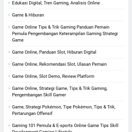
Edukasi Digital, Tren Gaming, Analisis Online
Game & Hiburan
Game Online Tips & Trik Gaming Panduan Pemain
Pemula Pengembangan Keterampilan Gaming Strategi
Game
Game Online, Panduan Slot, Hiburan Digital
Game Online, Rekomendasi Slot, Ulasan Pemain
Game Online, Slot Demo, Review Platform
Game Online, Strategi Game, Tips & Trik Gaming,
Pengembangan Skill Gamer
Game, Strategi Pokémon, Tipe Pokémon, Tips & Trik,
Pertarungan Offensif
Gaming 101 Pemula & E-sports Online Game Tips Skill
Development Gaming Lifestyle