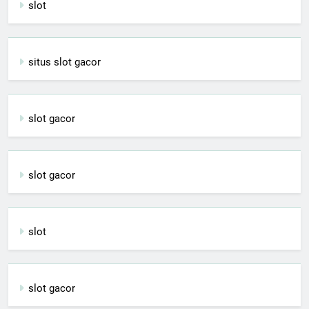
slot
situs slot gacor
slot gacor
slot gacor
slot
slot gacor