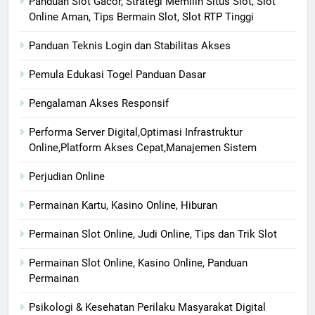
Panduan Slot Gacor, Strategi Memilih Situs Slot, Slot
Online Aman, Tips Bermain Slot, Slot RTP Tinggi
Panduan Teknis Login dan Stabilitas Akses
Pemula Edukasi Togel Panduan Dasar
Pengalaman Akses Responsif
Performa Server Digital,Optimasi Infrastruktur
Online,Platform Akses Cepat,Manajemen Sistem
Perjudian Online
Permainan Kartu, Kasino Online, Hiburan
Permainan Slot Online, Judi Online, Tips dan Trik Slot
Permainan Slot Online, Kasino Online, Panduan
Permainan
Psikologi & Kesehatan Perilaku Masyarakat Digital