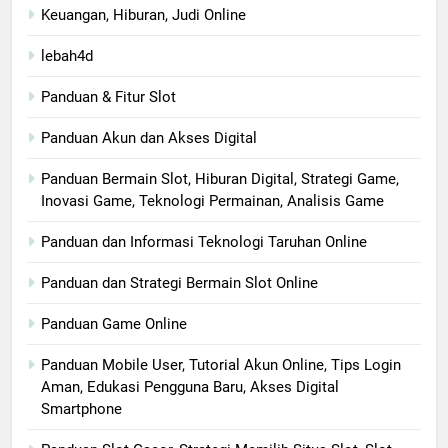
Keuangan, Hiburan, Judi Online
lebah4d
Panduan & Fitur Slot
Panduan Akun dan Akses Digital
Panduan Bermain Slot, Hiburan Digital, Strategi Game,
Inovasi Game, Teknologi Permainan, Analisis Game
Panduan dan Informasi Teknologi Taruhan Online
Panduan dan Strategi Bermain Slot Online
Panduan Game Online
Panduan Mobile User, Tutorial Akun Online, Tips Login
Aman, Edukasi Pengguna Baru, Akses Digital
Smartphone