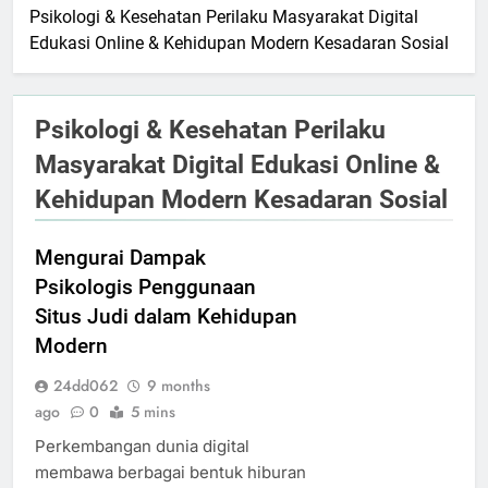
Psikologi & Kesehatan Perilaku Masyarakat Digital
Edukasi Online & Kehidupan Modern Kesadaran Sosial
Psikologi & Kesehatan Perilaku
Masyarakat Digital Edukasi Online &
Kehidupan Modern Kesadaran Sosial
Mengurai Dampak
Psikologis Penggunaan
Situs Judi dalam Kehidupan
Modern
24dd062
9 months
ago
0
5 mins
Perkembangan dunia digital
membawa berbagai bentuk hiburan