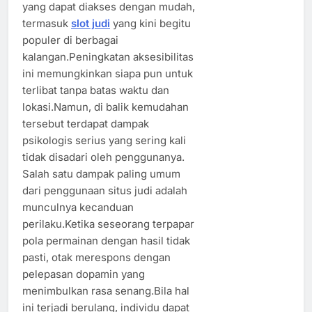
yang dapat diakses dengan mudah,
termasuk
slot judi
yang kini begitu
populer di berbagai
kalangan.Peningkatan aksesibilitas
ini memungkinkan siapa pun untuk
terlibat tanpa batas waktu dan
lokasi.Namun, di balik kemudahan
tersebut terdapat dampak
psikologis serius yang sering kali
tidak disadari oleh penggunanya.
Salah satu dampak paling umum
dari penggunaan situs judi adalah
munculnya kecanduan
perilaku.Ketika seseorang terpapar
pola permainan dengan hasil tidak
pasti, otak merespons dengan
pelepasan dopamin yang
menimbulkan rasa senang.Bila hal
ini terjadi berulang, individu dapat