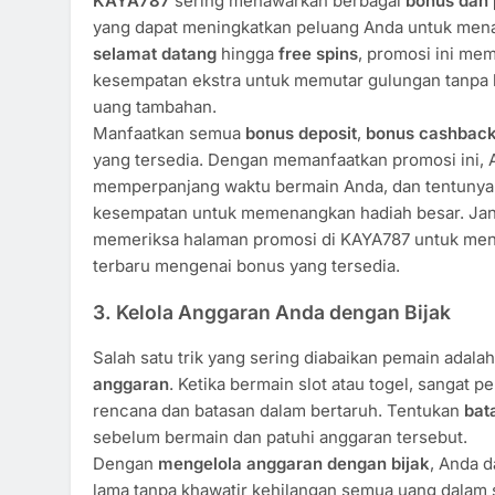
KAYA787
sering menawarkan berbagai
bonus dan 
yang dapat meningkatkan peluang Anda untuk mena
selamat datang
hingga
free spins
, promosi ini me
kesempatan ekstra untuk memutar gulungan tanpa
uang tambahan.
Manfaatkan semua
bonus deposit
,
bonus cashbac
yang tersedia. Dengan memanfaatkan promosi ini, 
memperpanjang waktu bermain Anda, dan tentuny
kesempatan untuk memenangkan hadiah besar. Jang
memeriksa halaman promosi di KAYA787 untuk men
terbaru mengenai bonus yang tersedia.
3.
Kelola Anggaran Anda dengan Bijak
Salah satu trik yang sering diabaikan pemain adala
anggaran
. Ketika bermain slot atau togel, sangat p
rencana dan batasan dalam bertaruh. Tentukan
bat
sebelum bermain dan patuhi anggaran tersebut.
Dengan
mengelola anggaran dengan bijak
, Anda d
lama tanpa khawatir kehilangan semua uang dalam s