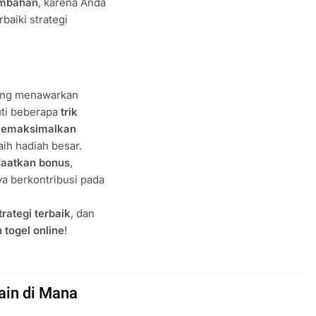
ambahan
, karena Anda
baiki strategi
ng menawarkan
ti beberapa
trik
emaksimalkan
ih hadiah besar.
aatkan bonus
,
a berkontribusi pada
trategi terbaik
, dan
n togel online
!
ain di Mana