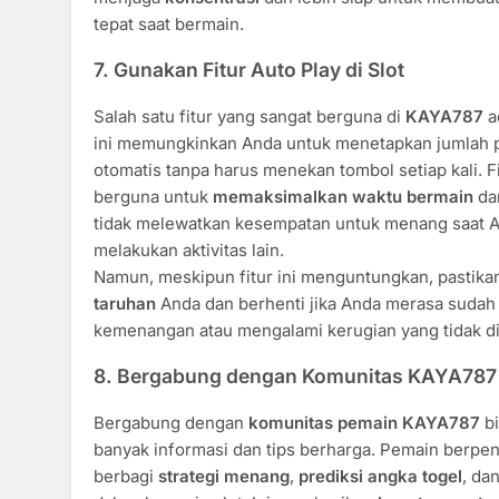
tepat saat bermain.
7.
Gunakan Fitur Auto Play di Slot
Salah satu fitur yang sangat berguna di
KAYA787
a
ini memungkinkan Anda untuk menetapkan jumlah 
otomatis tanpa harus menekan tombol setiap kali. Fi
berguna untuk
memaksimalkan waktu bermain
da
tidak melewatkan kesempatan untuk menang saat 
melakukan aktivitas lain.
Namun, meskipun fitur ini menguntungkan, pastika
taruhan
Anda dan berhenti jika Anda merasa sudah
kemenangan atau mengalami kerugian yang tidak di
8.
Bergabung dengan Komunitas KAYA787
Bergabung dengan
komunitas pemain KAYA787
bi
banyak informasi dan tips berharga. Pemain berpe
berbagi
strategi menang
,
prediksi angka togel
, da