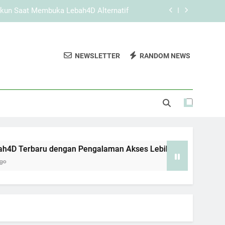
kun Saat Membuka Lebah4D Alternatif
 Lebih Responsif dan Mudah Dipahami
 LAE138 Login agar Tidak Sering Error
NEWSLETTER
RANDOM NEWS
roses Daftar dan Login Slot Lebah4D
man Cepat Dan Layanan Pelanggan Yang Profesional.
kun Saat Membuka Lebah4D Alternatif
 Lebih Responsif dan Mudah Dipahami
 LAE138 Login agar Tidak Sering Error
ru dengan Pengalaman Akses Lebih Responsif dan Mudah Dip