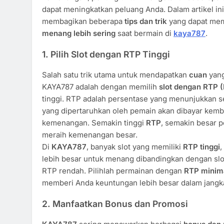
dapat meningkatkan peluang Anda. Dalam artikel ini
membagikan beberapa
tips dan trik
yang dapat mem
menang lebih sering
saat bermain di
kaya787
.
1.
Pilih Slot dengan RTP Tinggi
Salah satu trik utama untuk mendapatkan
cuan
yang
KAYA787 adalah dengan memilih
slot dengan RTP (
tinggi. RTP adalah persentase yang menunjukkan 
yang dipertaruhkan oleh pemain akan dibayar kemb
kemenangan. Semakin tinggi
RTP
, semakin besar 
meraih kemenangan besar.
Di
KAYA787
, banyak slot yang memiliki
RTP tinggi
,
lebih besar untuk menang dibandingkan dengan slot
RTP rendah. Pilihlah permainan dengan
RTP minim
memberi Anda keuntungan lebih besar dalam jangk
2.
Manfaatkan Bonus dan Promosi