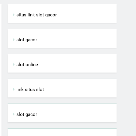
situs link slot gacor
slot gacor
slot online
link situs slot
slot gacor