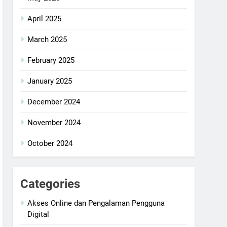
April 2025
March 2025
February 2025
January 2025
December 2024
November 2024
October 2024
Categories
Akses Online dan Pengalaman Pengguna
Digital