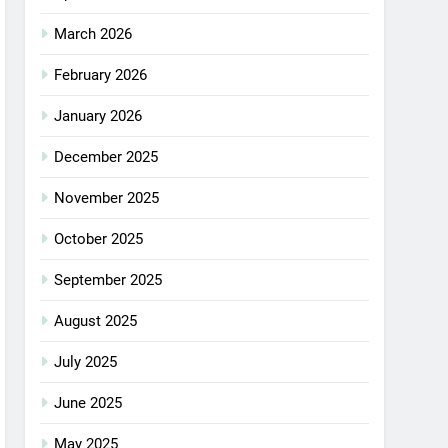
March 2026
February 2026
January 2026
December 2025
November 2025
October 2025
September 2025
August 2025
July 2025
June 2025
May 2025