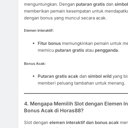
menguntungkan. Dengan
putaran gratis
dan
simbol
memberikan pemain kesempatan untuk mendapatk
dengan bonus yang muncul secara acak.
Elemen Interaktif
:
Fitur bonus
memungkinkan pemain untuk mem
memicu
putaran gratis
atau
pengganda
.
Bonus Acak
:
Putaran gratis acak
dan
simbol wild
yang bi
memberi peluang tambahan untuk menang.
4.
Mengapa Memilih Slot dengan Elemen Int
Bonus Acak di Horas88?
Slot dengan
elemen interaktif dan bonus acak
men