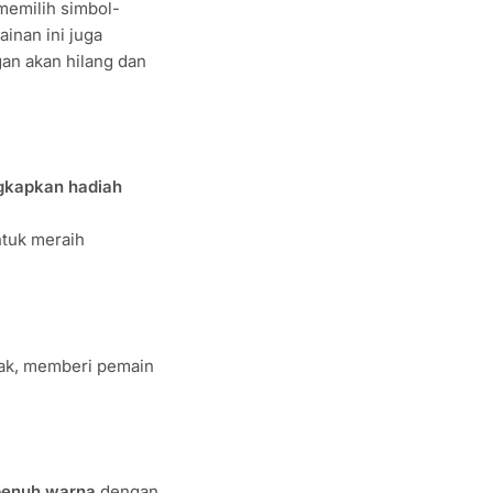
memilih simbol-
ainan ini juga
an akan hilang dan
gkapkan hadiah
tuk meraih
ak, memberi pemain
penuh warna
dengan