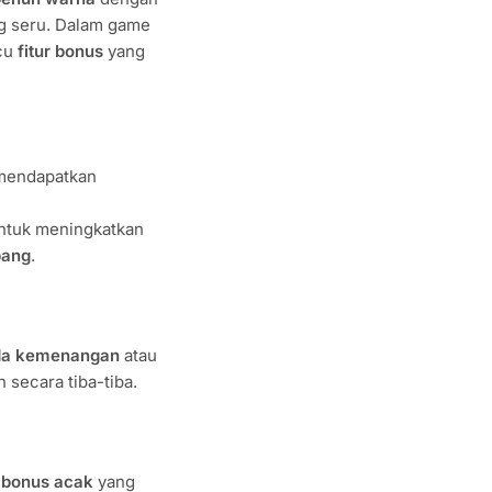
ng seru. Dalam game
cu
fitur bonus
yang
 mendapatkan
tuk meningkatkan
bang
.
da kemenangan
atau
secara tiba-tiba.
n
bonus acak
yang