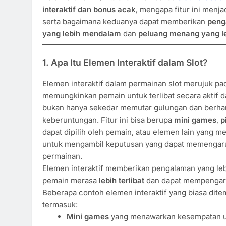
interaktif dan bonus acak
, mengapa fitur ini menja
serta bagaimana keduanya dapat memberikan
peng
yang lebih mendalam
dan
peluang menang yang le
1.
Apa Itu Elemen Interaktif dalam Slot?
Elemen interaktif dalam permainan slot merujuk pada
memungkinkan pemain untuk terlibat secara aktif 
bukan hanya sekedar memutar gulungan dan berha
keberuntungan. Fitur ini bisa berupa
mini games
,
p
dapat dipilih oleh pemain, atau elemen lain yang 
untuk mengambil keputusan yang dapat memengaru
permainan.
Elemen interaktif memberikan pengalaman yang lebi
pemain merasa
lebih terlibat
dan dapat mempengaru
Beberapa contoh elemen interaktif yang biasa ditem
termasuk:
Mini games
yang menawarkan kesempatan u