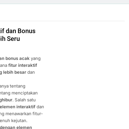
if dan Bonus
ih Seru
dan bonus acak
yang
mana
fitur interaktif
 lebih besar
dan
anya tentang
tentang menciptakan
hibur
. Salah satu
elemen interaktif
dan
ang menawarkan fitur-
penuh kejutan.
dengan elemen