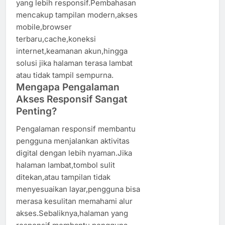
yang lebih responsif.Pembahasan
mencakup tampilan modern,akses
mobile,browser
terbaru,cache,koneksi
internet,keamanan akun,hingga
solusi jika halaman terasa lambat
atau tidak tampil sempurna.
Mengapa Pengalaman
Akses Responsif Sangat
Penting?
Pengalaman responsif membantu
pengguna menjalankan aktivitas
digital dengan lebih nyaman.Jika
halaman lambat,tombol sulit
ditekan,atau tampilan tidak
menyesuaikan layar,pengguna bisa
merasa kesulitan memahami alur
akses.Sebaliknya,halaman yang