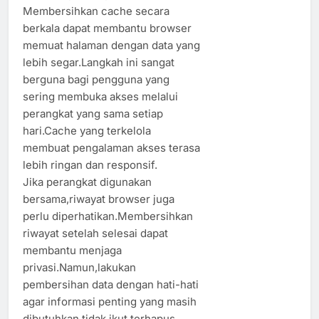
Membersihkan cache secara
berkala dapat membantu browser
memuat halaman dengan data yang
lebih segar.Langkah ini sangat
berguna bagi pengguna yang
sering membuka akses melalui
perangkat yang sama setiap
hari.Cache yang terkelola
membuat pengalaman akses terasa
lebih ringan dan responsif.
Jika perangkat digunakan
bersama,riwayat browser juga
perlu diperhatikan.Membersihkan
riwayat setelah selesai dapat
membantu menjaga
privasi.Namun,lakukan
pembersihan data dengan hati-hati
agar informasi penting yang masih
dibutuhkan tidak ikut terhapus.