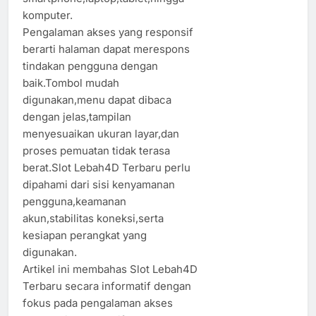
komputer.
Pengalaman akses yang responsif
berarti halaman dapat merespons
tindakan pengguna dengan
baik.Tombol mudah
digunakan,menu dapat dibaca
dengan jelas,tampilan
menyesuaikan ukuran layar,dan
proses pemuatan tidak terasa
berat.Slot Lebah4D Terbaru perlu
dipahami dari sisi kenyamanan
pengguna,keamanan
akun,stabilitas koneksi,serta
kesiapan perangkat yang
digunakan.
Artikel ini membahas Slot Lebah4D
Terbaru secara informatif dengan
fokus pada pengalaman akses