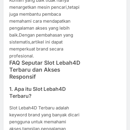
Konten yang baik tidak hanya
menargetkan mesin pencari,tetapi
juga membantu pembaca
memahami cara mendapatkan
pengalaman akses yang lebih
baik.Dengan pembahasan yang
sistematis,artikel ini dapat
memperkuat brand secara
profesional.
FAQ Seputar Slot Lebah4D
Terbaru dan Akses
Responsif
1. Apa itu Slot Lebah4D
Terbaru?
Slot Lebah4D Terbaru adalah
keyword brand yang banyak dicari
pengguna untuk memahami
akses,tampilan,pengalaman