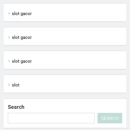
slot gacor
slot gacor
slot gacor
slot
Search
SEARCH