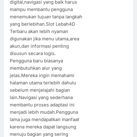
digital,navigasi yang baik harus
mampu membantu pengguna
menemukan tujuan tanpa langkah
yang berlebihan.Slot Lebah4D
Terbaru akan lebih nyaman
digunakan jika menu utama,area
akun,dan informasi penting
disusun secara logis.
Pengguna baru biasanya
membutuhkan alur yang
jelas.Mereka ingin memahami
halaman utama terlebih dahulu
sebelum menjelajahi bagian
lain.Navigasi yang sederhana
membantu proses adaptasi ini
menjadi lebih mudah.Pengguna
lama juga mendapatkan manfaat
karena mereka dapat langsung
menuju bagian yang sering