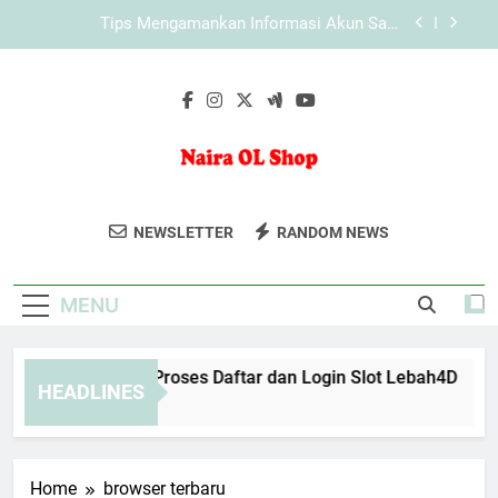
Skip
Slot Lebah4D Terbaru dengan Pengalaman Akses
to
Lebih Responsif dan Mudah Dipahami
content
Panduan Teknis LAE138 Login agar Tidak Sering
Error
Cara Memahami Proses Daftar dan Login Slot
Lebah4D
Tips Mengamankan Informasi Akun Saat
Membuka Lebah4D Alternatif
Naira OL Shop
Naira OL Shop Menawarkan Berbagai
Slot Lebah4D Terbaru dengan Pengalaman Akses
NEWSLETTER
RANDOM NEWS
Lebih Responsif dan Mudah Dipahami
Produk Berkualitas Dengan Pengiriman
Panduan Teknis LAE138 Login agar Tidak Sering
Cepat Dan Layanan Pelanggan Yang
Error
MENU
Profesional.
ra Memahami Proses Daftar dan Login Slot Lebah4D
Ti
HEADLINES
Months Ago
3 
Home
browser terbaru