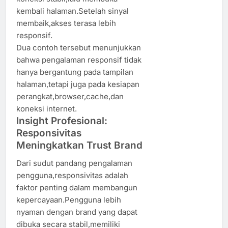
kembali halaman.Setelah sinyal
membaik,akses terasa lebih
responsif.
Dua contoh tersebut menunjukkan
bahwa pengalaman responsif tidak
hanya bergantung pada tampilan
halaman,tetapi juga pada kesiapan
perangkat,browser,cache,dan
koneksi internet.
Insight Profesional:
Responsivitas
Meningkatkan Trust Brand
Dari sudut pandang pengalaman
pengguna,responsivitas adalah
faktor penting dalam membangun
kepercayaan.Pengguna lebih
nyaman dengan brand yang dapat
dibuka secara stabil,memiliki