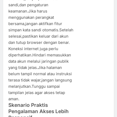
sandi,dan pengaturan
keamanan.Jika harus
menggunakan perangkat
bersama,jangan aktifkan fitur
simpan kata sandi otomatis.Setelah
selesai,pastikan keluar dari akun
dan tutup browser dengan benar.
Koneksi internet juga perlu
diperhatikan.Hindari memasukkan
data akun melalui jaringan publik
yang tidak jelas.Jika halaman
belum tampil normal atau instruksi
terasa tidak wajar,jangan langsung
melanjutkan.Tunggu sampai
tampilan jelas agar akses tetap
aman.
Skenario Praktis
Pengalaman Akses Lebih