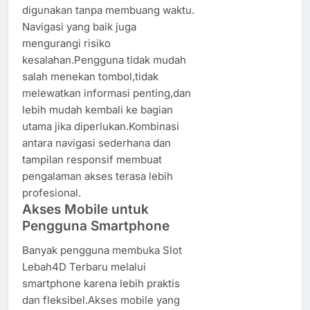
digunakan tanpa membuang waktu.
Navigasi yang baik juga
mengurangi risiko
kesalahan.Pengguna tidak mudah
salah menekan tombol,tidak
melewatkan informasi penting,dan
lebih mudah kembali ke bagian
utama jika diperlukan.Kombinasi
antara navigasi sederhana dan
tampilan responsif membuat
pengalaman akses terasa lebih
profesional.
Akses Mobile untuk
Pengguna Smartphone
Banyak pengguna membuka Slot
Lebah4D Terbaru melalui
smartphone karena lebih praktis
dan fleksibel.Akses mobile yang