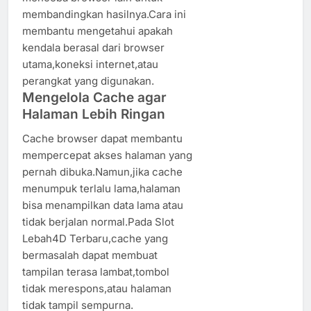
membandingkan hasilnya.Cara ini
membantu mengetahui apakah
kendala berasal dari browser
utama,koneksi internet,atau
perangkat yang digunakan.
Mengelola Cache agar
Halaman Lebih Ringan
Cache browser dapat membantu
mempercepat akses halaman yang
pernah dibuka.Namun,jika cache
menumpuk terlalu lama,halaman
bisa menampilkan data lama atau
tidak berjalan normal.Pada Slot
Lebah4D Terbaru,cache yang
bermasalah dapat membuat
tampilan terasa lambat,tombol
tidak merespons,atau halaman
tidak tampil sempurna.