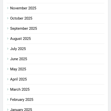
November 2025
October 2025
September 2025
August 2025
July 2025
June 2025
May 2025
April 2025
March 2025
February 2025
January 2025