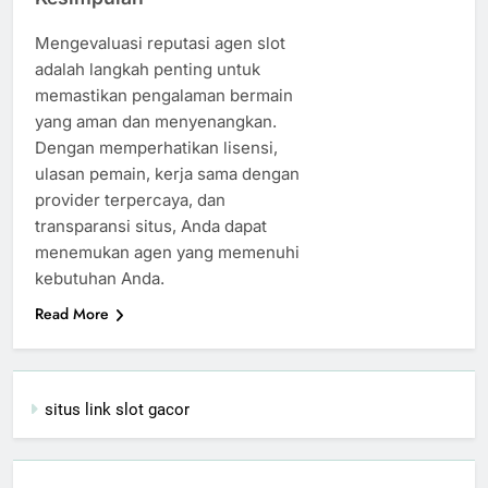
Mengevaluasi reputasi agen slot
adalah langkah penting untuk
memastikan pengalaman bermain
yang aman dan menyenangkan.
Dengan memperhatikan lisensi,
ulasan pemain, kerja sama dengan
provider terpercaya, dan
transparansi situs, Anda dapat
menemukan agen yang memenuhi
kebutuhan Anda.
Read More
situs link slot gacor