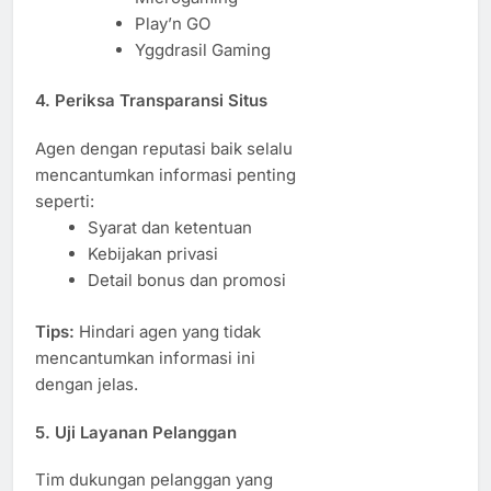
Play’n GO
Yggdrasil Gaming
4. Periksa Transparansi Situs
Agen dengan reputasi baik selalu
mencantumkan informasi penting
seperti:
Syarat dan ketentuan
Kebijakan privasi
Detail bonus dan promosi
Tips:
Hindari agen yang tidak
mencantumkan informasi ini
dengan jelas.
5. Uji Layanan Pelanggan
Tim dukungan pelanggan yang