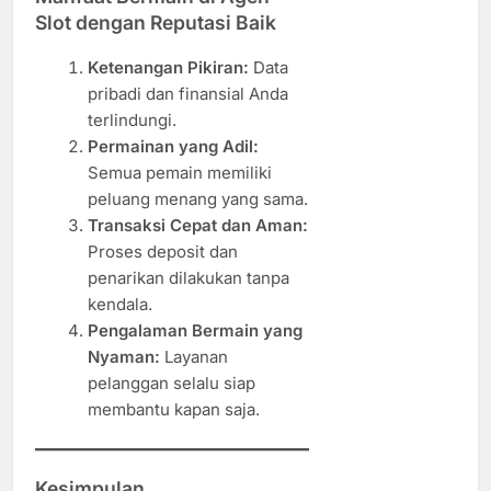
Slot dengan Reputasi Baik
Ketenangan Pikiran:
Data
pribadi dan finansial Anda
terlindungi.
Permainan yang Adil:
Semua pemain memiliki
peluang menang yang sama.
Transaksi Cepat dan Aman:
Proses deposit dan
penarikan dilakukan tanpa
kendala.
Pengalaman Bermain yang
Nyaman:
Layanan
pelanggan selalu siap
membantu kapan saja.
Kesimpulan