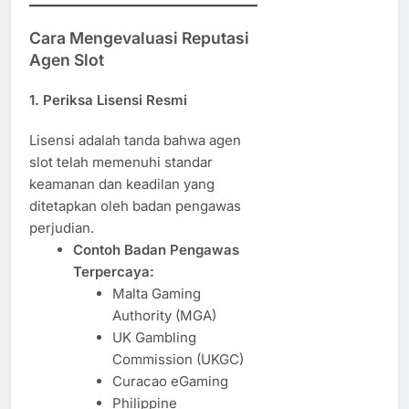
Cara Mengevaluasi Reputasi
Agen Slot
1. Periksa Lisensi Resmi
Lisensi adalah tanda bahwa agen
slot telah memenuhi standar
keamanan dan keadilan yang
ditetapkan oleh badan pengawas
perjudian.
Contoh Badan Pengawas
Terpercaya:
Malta Gaming
Authority (MGA)
UK Gambling
Commission (UKGC)
Curacao eGaming
Philippine