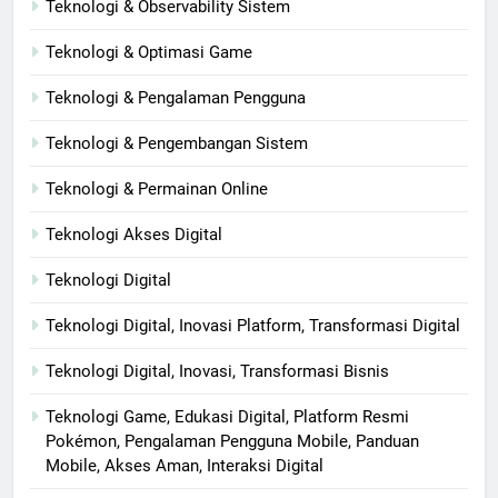
Teknologi & Observability Sistem
Teknologi & Optimasi Game
Teknologi & Pengalaman Pengguna
Teknologi & Pengembangan Sistem
Teknologi & Permainan Online
Teknologi Akses Digital
Teknologi Digital
Teknologi Digital, Inovasi Platform, Transformasi Digital
Teknologi Digital, Inovasi, Transformasi Bisnis
Teknologi Game, Edukasi Digital, Platform Resmi
Pokémon, Pengalaman Pengguna Mobile, Panduan
Mobile, Akses Aman, Interaksi Digital