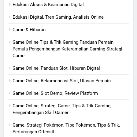
Edukasi Akses & Keamanan Digital
Edukasi Digital, Tren Gaming, Analisis Online
Game & Hiburan
Game Online Tips & Trik Gaming Panduan Pemain
Pemula Pengembangan Keterampilan Gaming Strategi
Game
Game Online, Panduan Slot, Hiburan Digital
Game Online, Rekomendasi Slot, Ulasan Pemain
Game Online, Slot Demo, Review Platform
Game Online, Strategi Game, Tips & Trik Gaming,
Pengembangan Skill Gamer
Game, Strategi Pokémon, Tipe Pokémon, Tips & Trik,
Pertarungan Offensif