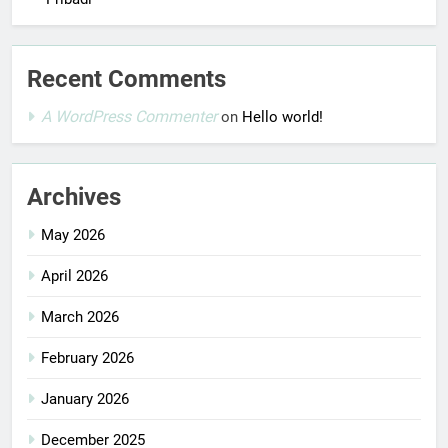
Recent Comments
A WordPress Commenter
on
Hello world!
Archives
May 2026
April 2026
March 2026
February 2026
January 2026
December 2025