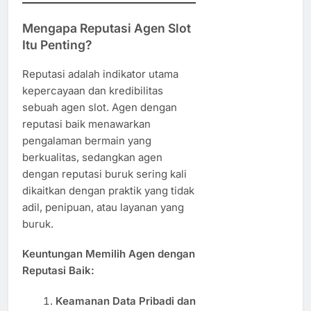
Mengapa Reputasi Agen Slot
Itu Penting?
Reputasi adalah indikator utama
kepercayaan dan kredibilitas
sebuah agen slot. Agen dengan
reputasi baik menawarkan
pengalaman bermain yang
berkualitas, sedangkan agen
dengan reputasi buruk sering kali
dikaitkan dengan praktik yang tidak
adil, penipuan, atau layanan yang
buruk.
Keuntungan Memilih Agen dengan
Reputasi Baik:
Keamanan Data Pribadi dan