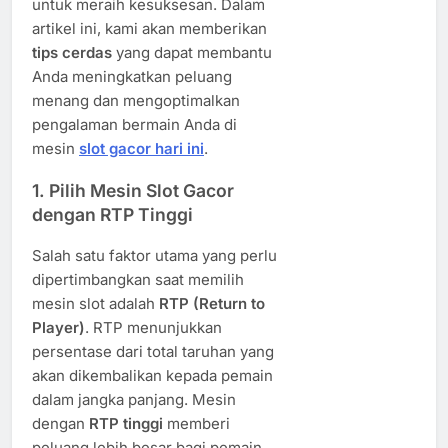
untuk meraih kesuksesan. Dalam
artikel ini, kami akan memberikan
tips cerdas
yang dapat membantu
Anda meningkatkan peluang
menang dan mengoptimalkan
pengalaman bermain Anda di
mesin
slot gacor hari ini
.
1.
Pilih Mesin Slot Gacor
dengan RTP Tinggi
Salah satu faktor utama yang perlu
dipertimbangkan saat memilih
mesin slot adalah
RTP (Return to
Player)
. RTP menunjukkan
persentase dari total taruhan yang
akan dikembalikan kepada pemain
dalam jangka panjang. Mesin
dengan
RTP tinggi
memberi
peluang lebih besar bagi pemain