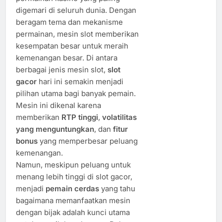
digemari di seluruh dunia. Dengan
beragam tema dan mekanisme
permainan, mesin slot memberikan
kesempatan besar untuk meraih
kemenangan besar. Di antara
berbagai jenis mesin slot,
slot
gacor
hari ini semakin menjadi
pilihan utama bagi banyak pemain.
Mesin ini dikenal karena
memberikan
RTP tinggi
,
volatilitas
yang menguntungkan
, dan
fitur
bonus
yang memperbesar peluang
kemenangan.
Namun, meskipun peluang untuk
menang lebih tinggi di slot gacor,
menjadi
pemain cerdas
yang tahu
bagaimana memanfaatkan mesin
dengan bijak adalah kunci utama