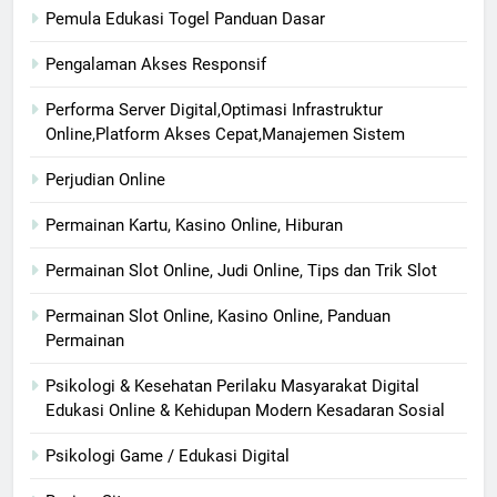
Pemula Edukasi Togel Panduan Dasar
Pengalaman Akses Responsif
Performa Server Digital,Optimasi Infrastruktur
Online,Platform Akses Cepat,Manajemen Sistem
Perjudian Online
Permainan Kartu, Kasino Online, Hiburan
Permainan Slot Online, Judi Online, Tips dan Trik Slot
Permainan Slot Online, Kasino Online, Panduan
Permainan
Psikologi & Kesehatan Perilaku Masyarakat Digital
Edukasi Online & Kehidupan Modern Kesadaran Sosial
Psikologi Game / Edukasi Digital