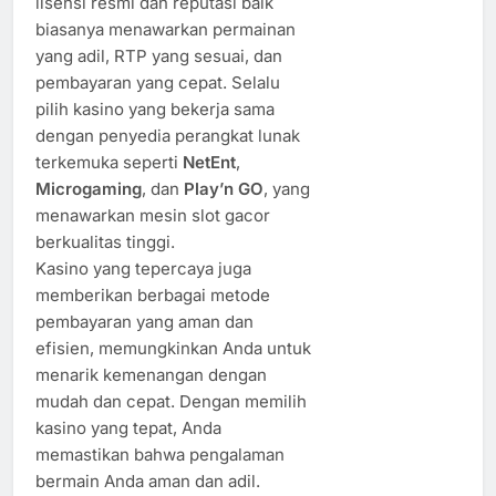
lisensi resmi dan reputasi baik
biasanya menawarkan permainan
yang adil, RTP yang sesuai, dan
pembayaran yang cepat. Selalu
pilih kasino yang bekerja sama
dengan penyedia perangkat lunak
terkemuka seperti
NetEnt
,
Microgaming
, dan
Play’n GO
, yang
menawarkan mesin slot gacor
berkualitas tinggi.
Kasino yang tepercaya juga
memberikan berbagai metode
pembayaran yang aman dan
efisien, memungkinkan Anda untuk
menarik kemenangan dengan
mudah dan cepat. Dengan memilih
kasino yang tepat, Anda
memastikan bahwa pengalaman
bermain Anda aman dan adil.