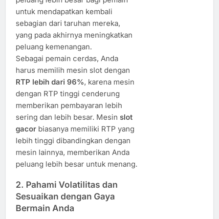
untuk mendapatkan kembali
sebagian dari taruhan mereka,
yang pada akhirnya meningkatkan
peluang kemenangan.
Sebagai pemain cerdas, Anda
harus memilih mesin slot dengan
RTP lebih dari 96%
, karena mesin
dengan RTP tinggi cenderung
memberikan pembayaran lebih
sering dan lebih besar. Mesin
slot
gacor
biasanya memiliki RTP yang
lebih tinggi dibandingkan dengan
mesin lainnya, memberikan Anda
peluang lebih besar untuk menang.
2.
Pahami Volatilitas dan
Sesuaikan dengan Gaya
Bermain Anda