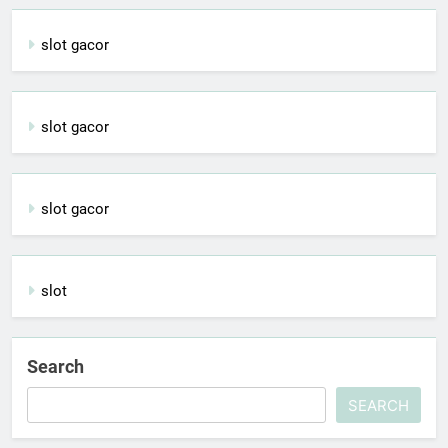
slot gacor
slot gacor
slot gacor
slot
Search
SEARCH