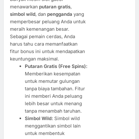
menawarkan
putaran gratis
,
simbol wild
, dan
pengganda
yang
memperbesar peluang Anda untuk
meraih kemenangan besar.
Sebagai pemain cerdas, Anda
harus tahu cara memanfaatkan
fitur bonus ini untuk mendapatkan
keuntungan maksimal.
Putaran Gratis (Free Spins):
Memberikan kesempatan
untuk memutar gulungan
tanpa biaya tambahan. Fitur
ini memberi Anda peluang
lebih besar untuk menang
tanpa menambah taruhan.
Simbol Wild:
Simbol wild
menggantikan simbol lain
untuk membentuk