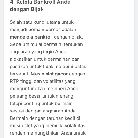
4.
Kelola Bankroll Anda
dengan Bijak
Salah satu kunci utama untuk
menjadi pemain cerdas adalah
mengelola bankroll
dengan bijak.
Sebelum mulai bermain, tentukan
anggaran yang ingin Anda
alokasikan untuk permainan dan
pastikan untuk tidak melebihi batas
tersebut. Mesin
slot gacor
dengan
RTP tinggi dan volatilitas yang
menguntungkan memberi Anda
peluang besar untuk menang,
tetapi penting untuk bermain
sesuai dengan anggaran Anda.
Bermain dengan taruhan kecil di
mesin slot yang memiliki volatilitas
rendah memungkinkan Anda untuk