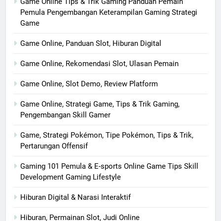
Game Online Tips & Trik Gaming Panduan Pemain
Pemula Pengembangan Keterampilan Gaming Strategi
Game
Game Online, Panduan Slot, Hiburan Digital
Game Online, Rekomendasi Slot, Ulasan Pemain
Game Online, Slot Demo, Review Platform
Game Online, Strategi Game, Tips & Trik Gaming,
Pengembangan Skill Gamer
Game, Strategi Pokémon, Tipe Pokémon, Tips & Trik,
Pertarungan Offensif
Gaming 101 Pemula & E-sports Online Game Tips Skill
Development Gaming Lifestyle
Hiburan Digital & Narasi Interaktif
Hiburan, Permainan Slot, Judi Online