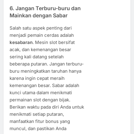
6.
Jangan Terburu-buru dan
Mainkan dengan Sabar
Salah satu aspek penting dari
menjadi pemain cerdas adalah
kesabaran
. Mesin slot bersifat
acak, dan kemenangan besar
sering kali datang setelah
beberapa putaran. Jangan terburu-
buru meningkatkan taruhan hanya
karena ingin cepat meraih
kemenangan besar. Sabar adalah
kunci utama dalam menikmati
permainan slot dengan bijak.
Berikan waktu pada diri Anda untuk
menikmati setiap putaran,
manfaatkan fitur bonus yang
muncul, dan pastikan Anda