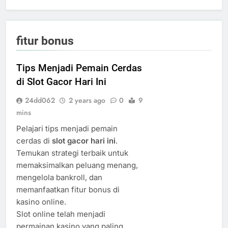
fitur bonus
Tips Menjadi Pemain Cerdas
di Slot Gacor Hari Ini
24dd062
2 years ago
0
9
mins
Pelajari tips menjadi pemain
cerdas di
slot gacor hari ini
.
Temukan strategi terbaik untuk
memaksimalkan peluang menang,
mengelola bankroll, dan
memanfaatkan fitur bonus di
kasino online.
Slot online telah menjadi
permainan kasino yang paling