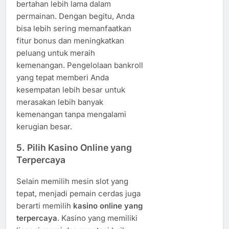
bertahan lebih lama dalam
permainan. Dengan begitu, Anda
bisa lebih sering memanfaatkan
fitur bonus dan meningkatkan
peluang untuk meraih
kemenangan. Pengelolaan bankroll
yang tepat memberi Anda
kesempatan lebih besar untuk
merasakan lebih banyak
kemenangan tanpa mengalami
kerugian besar.
5.
Pilih Kasino Online yang
Terpercaya
Selain memilih mesin slot yang
tepat, menjadi pemain cerdas juga
berarti memilih
kasino online yang
terpercaya
. Kasino yang memiliki