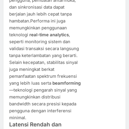
pengguna, pemuatan antarmuka,
dan sinkronisasi data dapat
berjalan jauh lebih cepat tanpa
hambatan.Performa ini juga
memungkinkan penggunaan
teknologi
real-time analytics
,
seperti monitoring sistem dan
validasi transaksi secara langsung
tanpa keterlambatan yang berarti.
Selain kecepatan, stabilitas sinyal
juga meningkat berkat
pemanfaatan spektrum frekuensi
yang lebih luas serta
beamforming
—teknologi pengarah sinyal yang
memungkinkan distribusi
bandwidth secara presisi kepada
pengguna dengan interferensi
minimal.
Latensi Rendah dan