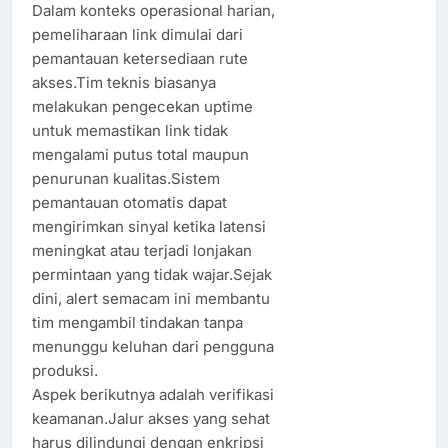
Dalam konteks operasional harian,
pemeliharaan link dimulai dari
pemantauan ketersediaan rute
akses.Tim teknis biasanya
melakukan pengecekan uptime
untuk memastikan link tidak
mengalami putus total maupun
penurunan kualitas.Sistem
pemantauan otomatis dapat
mengirimkan sinyal ketika latensi
meningkat atau terjadi lonjakan
permintaan yang tidak wajar.Sejak
dini, alert semacam ini membantu
tim mengambil tindakan tanpa
menunggu keluhan dari pengguna
produksi.
Aspek berikutnya adalah verifikasi
keamanan.Jalur akses yang sehat
harus dilindungi dengan enkripsi