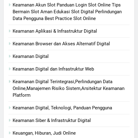
Keamanan Akun Slot Panduan Login Slot Online Tips
Bermain Slot Aman Edukasi Slot Digital Perlindungan
Data Pengguna Best Practice Slot Online
Keamanan Aplikasi & Infrastruktur Digital
Keamanan Browser dan Akses Alternatif Digital
Keamanan Digital
Keamanan Digital dan Infrastruktur Web
Keamanan Digital Terintegrasi,Perlindungan Data
Online,Manajemen Risiko Sistem,Arsitektur Keamanan
Platform
Keamanan Digital, Teknologi, Panduan Pengguna
Keamanan Siber & Infrastruktur Digital
Keuangan, Hiburan, Judi Online