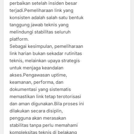
perbaikan setelah insiden besar
terjadi.Pemeliharaan link yang
konsisten adalah salah satu bentuk
tanggung jawab teknis yang
melindungi stabilitas seluruh
platform.
Sebagai kesimpulan, pemeliharaan
link harian bukan sekadar rutinitas
teknis, melainkan upaya strategis
untuk menjaga keandalan
akses.Pengawasan uptime,
keamanan, performa, dan
dokumentasi yang sistematis
memastikan link tetap terotorisasi
dan aman digunakan.Bila proses ini
dilakukan secara disiplin,
pengguna akan merasakan
stabilitas tanpa perlu memahami
kompleksitas teknis di belakang