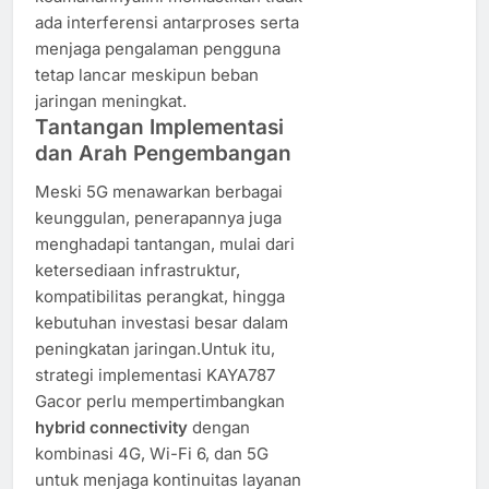
ada interferensi antarproses serta
menjaga pengalaman pengguna
tetap lancar meskipun beban
jaringan meningkat.
Tantangan Implementasi
dan Arah Pengembangan
Meski 5G menawarkan berbagai
keunggulan, penerapannya juga
menghadapi tantangan, mulai dari
ketersediaan infrastruktur,
kompatibilitas perangkat, hingga
kebutuhan investasi besar dalam
peningkatan jaringan.Untuk itu,
strategi implementasi KAYA787
Gacor perlu mempertimbangkan
hybrid connectivity
dengan
kombinasi 4G, Wi-Fi 6, dan 5G
untuk menjaga kontinuitas layanan