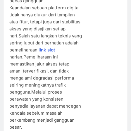
bebas gangguan.
Keandalan sebuah platform digital
tidak hanya diukur dari tampilan
atau fitur, tetapi juga dari stabilitas
akses yang disajikan setiap
hari.Salah satu langkah teknis yang
sering luput dari perhatian adalah
pemeliharaan
link slot
harian.Pemeliharaan ini
memastikan jalur akses tetap
aman, terverifikasi, dan tidak
mengalami degradasi performa
seiring meningkatnya trafik
pengguna.Melalui proses
perawatan yang konsisten,
penyedia layanan dapat mencegah
kendala sebelum masalah
berkembang menjadi gangguan
besar.