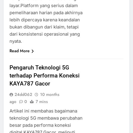
layar.Platform yang serius dalam
pemeliharaan harian pada akhirnya
lebih dipercaya karena keandalan
bukan dibangun dari klaim, tetapi
dari konsistensi operasional yang
nyata.
Read More
Pengaruh Teknologi 5G
terhadap Performa Koneksi
KAYA787 Gacor
24dd062
10 months
ago
0
7 mins
Artikel ini membahas bagaimana
teknologi 5G membawa perubahan
besar pada performa koneksi
digital KAYA787 Gacor, meliputi