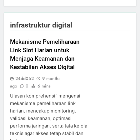
infrastruktur digital
Mekanisme Pemeliharaan
Link Slot Harian untuk
Menjaga Keamanan dan
Kestabilan Akses Digital
24dd062
9 months
ago
0
6 mins
Ulasan komprehensif mengenai
mekanisme pemeliharaan link
harian, mencakup monitoring,
validasi keamanan, optimasi
performa jaringan, serta tata kelola
teknis agar akses tetap stabil dan