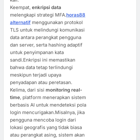
Keempat,
enkripsi data
melengkapi strategi MFA.
horas88
alternatif
menggunakan protokol
TLS untuk melindungi komunikasi
data antara perangkat pengguna
dan server, serta hashing adaptif
untuk penyimpanan kata
sandi.Enkripsi ini memastikan
bahwa data tetap terlindungi
meskipun terjadi upaya
penyadapan atau peretasan.
Kelima, dari sisi
monitoring real-
time
, platform menerapkan sistem
berbasis AI untuk mendeteksi pola
login mencurigakan.Misalnya, jika
pengguna mencoba login dari
lokasi geografis yang tidak biasa
atau perangkat asing, sistem akan