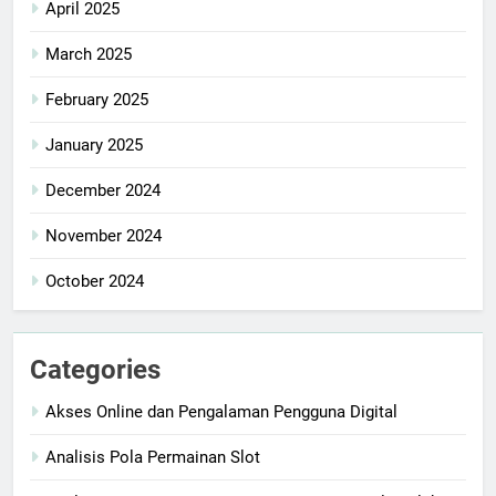
April 2025
March 2025
February 2025
January 2025
December 2024
November 2024
October 2024
Categories
Akses Online dan Pengalaman Pengguna Digital
Analisis Pola Permainan Slot