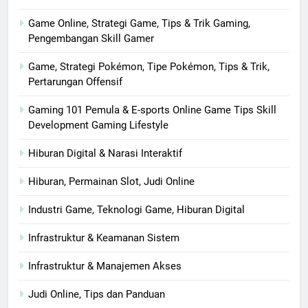
Game Online, Strategi Game, Tips & Trik Gaming,
Pengembangan Skill Gamer
Game, Strategi Pokémon, Tipe Pokémon, Tips & Trik,
Pertarungan Offensif
Gaming 101 Pemula & E-sports Online Game Tips Skill
Development Gaming Lifestyle
Hiburan Digital & Narasi Interaktif
Hiburan, Permainan Slot, Judi Online
Industri Game, Teknologi Game, Hiburan Digital
Infrastruktur & Keamanan Sistem
Infrastruktur & Manajemen Akses
Judi Online, Tips dan Panduan