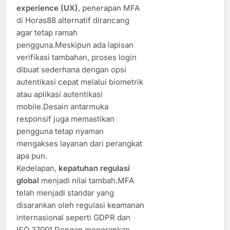
experience (UX)
, penerapan MFA
di Horas88 alternatif dirancang
agar tetap ramah
pengguna.Meskipun ada lapisan
verifikasi tambahan, proses login
dibuat sederhana dengan opsi
autentikasi cepat melalui biometrik
atau aplikasi autentikasi
mobile.Desain antarmuka
responsif juga memastikan
pengguna tetap nyaman
mengakses layanan dari perangkat
apa pun.
Kedelapan,
kepatuhan regulasi
global
menjadi nilai tambah.MFA
telah menjadi standar yang
disarankan oleh regulasi keamanan
internasional seperti GDPR dan
ISO 27001.Dengan menerapkan