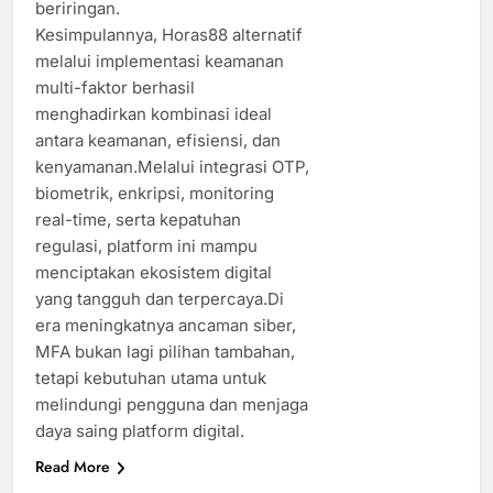
beriringan.
Kesimpulannya, Horas88 alternatif
melalui implementasi keamanan
multi-faktor berhasil
menghadirkan kombinasi ideal
antara keamanan, efisiensi, dan
kenyamanan.Melalui integrasi OTP,
biometrik, enkripsi, monitoring
real-time, serta kepatuhan
regulasi, platform ini mampu
menciptakan ekosistem digital
yang tangguh dan terpercaya.Di
era meningkatnya ancaman siber,
MFA bukan lagi pilihan tambahan,
tetapi kebutuhan utama untuk
melindungi pengguna dan menjaga
daya saing platform digital.
Read More