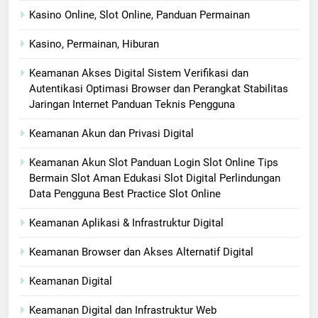
Kasino Online, Slot Online, Panduan Permainan
Kasino, Permainan, Hiburan
Keamanan Akses Digital Sistem Verifikasi dan
Autentikasi Optimasi Browser dan Perangkat Stabilitas
Jaringan Internet Panduan Teknis Pengguna
Keamanan Akun dan Privasi Digital
Keamanan Akun Slot Panduan Login Slot Online Tips
Bermain Slot Aman Edukasi Slot Digital Perlindungan
Data Pengguna Best Practice Slot Online
Keamanan Aplikasi & Infrastruktur Digital
Keamanan Browser dan Akses Alternatif Digital
Keamanan Digital
Keamanan Digital dan Infrastruktur Web