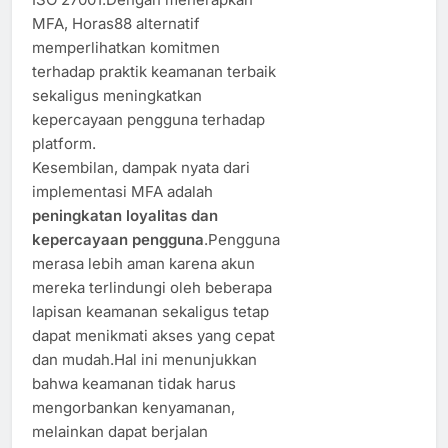
MFA, Horas88 alternatif
memperlihatkan komitmen
terhadap praktik keamanan terbaik
sekaligus meningkatkan
kepercayaan pengguna terhadap
platform.
Kesembilan, dampak nyata dari
implementasi MFA adalah
peningkatan loyalitas dan
kepercayaan pengguna
.Pengguna
merasa lebih aman karena akun
mereka terlindungi oleh beberapa
lapisan keamanan sekaligus tetap
dapat menikmati akses yang cepat
dan mudah.Hal ini menunjukkan
bahwa keamanan tidak harus
mengorbankan kenyamanan,
melainkan dapat berjalan