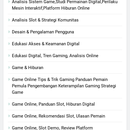
Analisis Sistem Game,Studi Permainan Digital,Perilaku
Mesin Interaktif,Platform Hiburan Online
Analisis Slot & Strategi Komunitas
Desain & Pengalaman Pengguna
Edukasi Akses & Keamanan Digital
Edukasi Digital, Tren Gaming, Analisis Online
Game & Hiburan
Game Online Tips & Trik Gaming Panduan Pemain
Pemula Pengembangan Keterampilan Gaming Strategi
Game
Game Online, Panduan Slot, Hiburan Digital
Game Online, Rekomendasi Slot, Ulasan Pemain
Game Online, Slot Demo, Review Platform