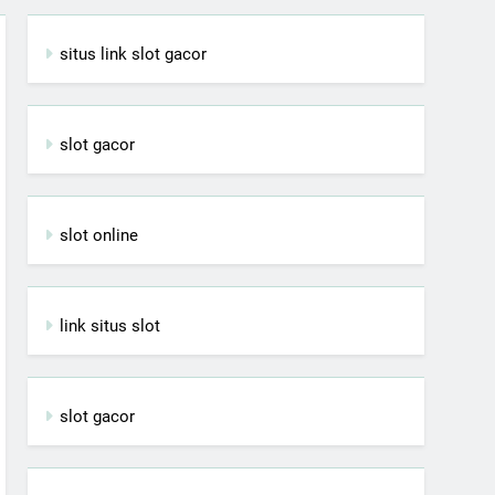
situs link slot gacor
slot gacor
slot online
link situs slot
slot gacor