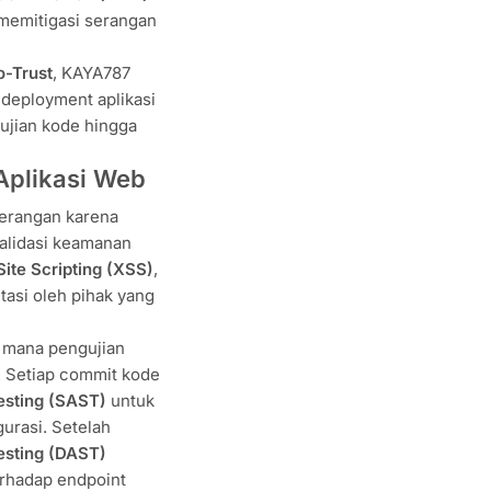
memitigasi serangan
o-Trust
, KAYA787
deployment aplikasi
gujian kode hingga
Aplikasi Web
serangan karena
validasi keamanan
ite Scripting (XSS)
,
tasi oleh pihak yang
i mana pengujian
 Setiap commit kode
Testing (SAST)
untuk
urasi. Setelah
esting (DAST)
erhadap endpoint