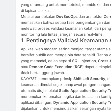
yang dirancang untuk mendeteksi, memblokir, dan 
di lapisan aplikasi.
Melalui pendekatan
DevSecOps
dan arsitektur
Zer
memastikan bahwa setiap fase pengembangan dan 
melewati proses validasi keamanan ketat, dari pen
monitoring lalu lintas jaringan secara real-time.
1. Pentingnya Validasi Keamanan 
Aplikasi web modern sering menjadi target utama 
bersifat publik dan mengelola data sensitif. Tanpa 
yang memadai, celah seperti
SQL Injection
,
Cross-S
atau
Remote Code Execution (RCE)
dapat dieksploi
tidak bertanggung jawab.
KAYA787 menerapkan prinsip
Shift Left Security
, d
keamanan dimulai sejak tahap awal pengembangan.
otomatis diuji melalui
Static Application Security 
menemukan kelemahan logika dan kesalahan konfig
aplikasi dibangun,
Dynamic Application Security T
dijalankan untuk mensimulasikan serangan nyata t