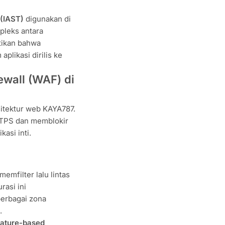
 (IAST)
digunakan di
pleks antara
tikan bahwa
plikasi dirilis ke
ewall (WAF) di
itektur web KAYA787.
TTPS dan memblokir
asi inti.
emfilter lalu lintas
asi ini
erbagai zona
.
nature-based