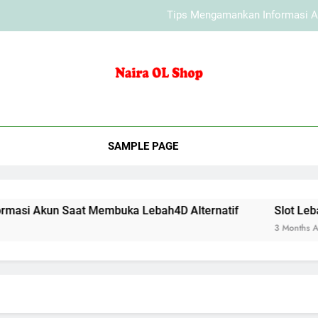
Tips Mengamankan Informasi A
Slot Lebah4D Terbaru dengan Pengalaman Akses
Panduan Teknis
ra OL Shop
Cara Memahami P
Shop Menawarkan Berbagai Produk Berkualitas Dengan Pengiri
Tips Mengamankan Informasi A
SAMPLE PAGE
Slot Lebah4D Terbaru dengan Pengalaman Akses
Panduan Teknis
Saat Membuka Lebah4D Alternatif
Slot Lebah4D Terba
3 Months Ago