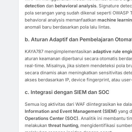
detection
dan
behavioral analysis
. Signature dete
pola serangan yang sudah dikenal seperti OWASP 
behavioral analysis memanfaatkan
machine learni
anomali baru berdasarkan pola lalu lintas.
b. Aturan Adaptif dan Pembelajaran Otoma
KAYA787 mengimplementasikan
adaptive rule eng
aturan keamanan diperbarui secara otomatis berdasa
real-time. Misalnya, jika sistem mendeteksi pola b
secara dinamis akan meningkatkan sensitivitas de
akses berdasarkan IP, device fingerprint, atau user
c. Integrasi dengan SIEM dan SOC
Semua log aktivitas dari WAF diintegrasikan ke da
Information and Event Management (SIEM)
yang d
Operations Center (SOC)
. Analitik ini membantu t
melakukan
threat hunting
, mengidentifikasi sumbe