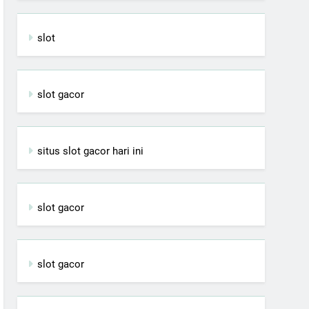
slot
slot gacor
situs slot gacor hari ini
slot gacor
slot gacor