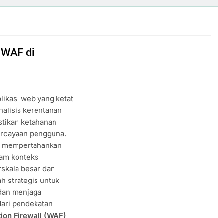
 WAF di
likasi web yang ketat
nalisis kerentanan
stikan ketahanan
ercayaan pengguna.
am mempertahankan
lam konteks
rskala besar dan
ah strategis untuk
 dan menjaga
dari pendekatan
ion Firewall (WAF)