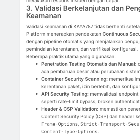
melakukan respons insiden dengan cepat.
3. Validasi Berkelanjutan dan Pen
Keamanan
Validasi keamanan di KAYA787 tidak berhenti setel
Platform menerapkan pendekatan
Continuous Secu
dengan pipeline otomatis yang menjalankan penguji
pemindaian kerentanan, dan verifikasi konfigurasi.
Beberapa praktik utama yang digunakan:
Penetration Testing Otomatis dan Manual:
d
ada pembaruan besar atau perubahan sistem
Container Security Scanning:
memeriksa ima
kerentanan paket, izin berlebih, dan konfigu
API Security Testing:
memvalidasi endpoint t
seperti rate-limit bypass, broken authenticati
Header & CSP Validation:
memastikan pener
Content Security Policy (CSP) dan header 
,
Frame-Options
Strict-Transport-Secu
.
Content-Type-Options