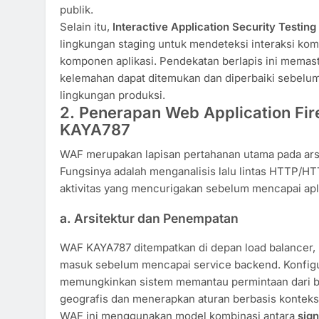
publik.
Selain itu,
Interactive Application Security Testing
lingkungan staging untuk mendeteksi interaksi kom
komponen aplikasi. Pendekatan berlapis ini memas
kelemahan dapat ditemukan dan diperbaiki sebelum a
lingkungan produksi.
2. Penerapan Web Application Fir
KAYA787
WAF merupakan lapisan pertahanan utama pada ars
Fungsinya adalah menganalisis lalu lintas HTTP/H
aktivitas yang mencurigakan sebelum mencapai aplik
a. Arsitektur dan Penempatan
WAF KAYA787 ditempatkan di depan load balancer, m
masuk sebelum mencapai service backend. Konfigur
memungkinkan sistem memantau permintaan dari b
geografis dan menerapkan aturan berbasis konteks
WAF ini menggunakan model kombinasi antara
sig