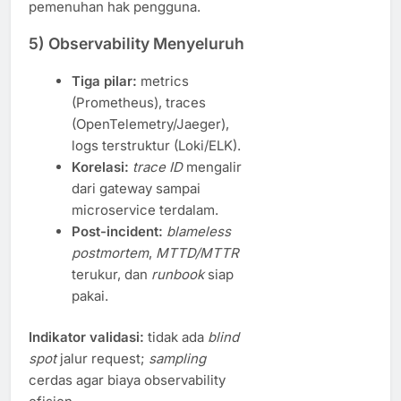
pemenuhan hak pengguna.
5) Observability Menyeluruh
Tiga pilar:
metrics
(Prometheus), traces
(OpenTelemetry/Jaeger),
logs terstruktur (Loki/ELK).
Korelasi:
trace ID
mengalir
dari gateway sampai
microservice terdalam.
Post-incident:
blameless
postmortem
,
MTTD/MTTR
terukur, dan
runbook
siap
pakai.
Indikator validasi:
tidak ada
blind
spot
jalur request;
sampling
cerdas agar biaya observability