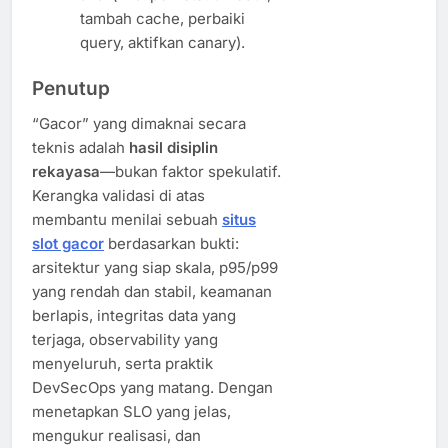
tambah cache, perbaiki
query, aktifkan canary).
Penutup
“Gacor” yang dimaknai secara
teknis adalah
hasil disiplin
rekayasa
—bukan faktor spekulatif.
Kerangka validasi di atas
membantu menilai sebuah
situs
slot gacor
berdasarkan bukti:
arsitektur yang siap skala, p95/p99
yang rendah dan stabil, keamanan
berlapis, integritas data yang
terjaga, observability yang
menyeluruh, serta praktik
DevSecOps yang matang. Dengan
menetapkan SLO yang jelas,
mengukur realisasi, dan