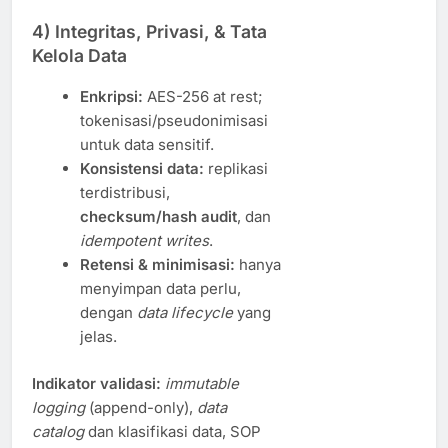
4) Integritas, Privasi, & Tata
Kelola Data
Enkripsi:
AES-256 at rest;
tokenisasi/pseudonimisasi
untuk data sensitif.
Konsistensi data:
replikasi
terdistribusi,
checksum/hash audit
, dan
idempotent writes
.
Retensi & minimisasi:
hanya
menyimpan data perlu,
dengan
data lifecycle
yang
jelas.
Indikator validasi:
immutable
logging
(append-only),
data
catalog
dan klasifikasi data, SOP