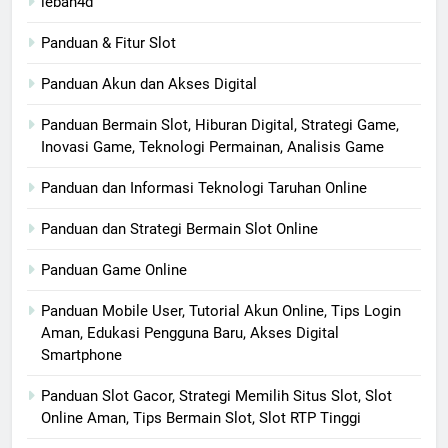
lebah4d
Panduan & Fitur Slot
Panduan Akun dan Akses Digital
Panduan Bermain Slot, Hiburan Digital, Strategi Game,
Inovasi Game, Teknologi Permainan, Analisis Game
Panduan dan Informasi Teknologi Taruhan Online
Panduan dan Strategi Bermain Slot Online
Panduan Game Online
Panduan Mobile User, Tutorial Akun Online, Tips Login
Aman, Edukasi Pengguna Baru, Akses Digital
Smartphone
Panduan Slot Gacor, Strategi Memilih Situs Slot, Slot
Online Aman, Tips Bermain Slot, Slot RTP Tinggi