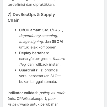
terdefinisi dan dipraktikkan.
7) DevSecOps & Supply
Chain
CI/CD aman:
SAST/DAST,
dependency scanning
,
image signing
, dan
SBOM
untuk jejak komponen.
Deploy bertahap:
canary/blue-green,
feature
flag
, dan rollback instan.
Guardrail rilis:
promosi
versi berdasarkan SLO—
bukan tanggal semata.
Indikator validasi:
policy-as-code
(mis. OPA/Gatekeeper),
peer
review
wajib untuk perubahan