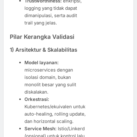
Trustworthiness:
enkripsi,
logging yang tidak dapat
dimanipulasi, serta audit
trail yang jelas.
Pilar Kerangka Validasi
1) Arsitektur & Skalabilitas
Model layanan:
microservices dengan
isolasi domain, bukan
monolit besar yang sulit
diskalakan.
Orkestrasi:
Kubernetes/ekuivalen untuk
auto-healing, rolling update,
dan horizontal scaling.
Service Mesh:
Istio/Linkerd
(opsional) untuk kontrol lalu