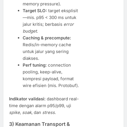
memory pressure).
Target SLO:
target eksplisit
—mis. p95 < 300 ms untuk
jalur kritis; berbasis
error
budget
.
Caching & precompute:
Redis/in-memory cache
untuk jalur yang sering
diakses.
Perf tuning:
connection
pooling, keep-alive,
kompresi payload, format
wire efisien (mis. Protobuf).
Indikator validasi:
dashboard real-
time dengan alarm p95/p99, uji
spike
,
soak
, dan
stress
.
3) Keamanan Transport &