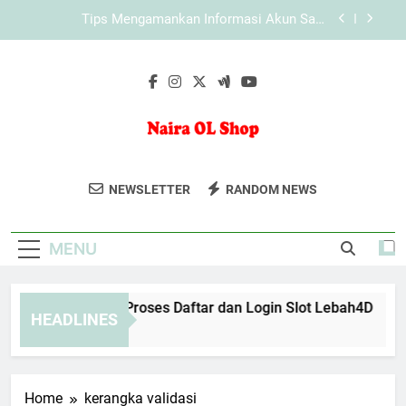
Skip
Slot Lebah4D Terbaru dengan Pengalaman Akses
to
Lebih Responsif dan Mudah Dipahami
content
Panduan Teknis LAE138 Login agar Tidak Sering
Error
Cara Memahami Proses Daftar dan Login Slot
Lebah4D
Tips Mengamankan Informasi Akun Saat
Membuka Lebah4D Alternatif
Naira OL Shop
Naira OL Shop Menawarkan Berbagai
Slot Lebah4D Terbaru dengan Pengalaman Akses
NEWSLETTER
RANDOM NEWS
Lebih Responsif dan Mudah Dipahami
Produk Berkualitas Dengan Pengiriman
Panduan Teknis LAE138 Login agar Tidak Sering
Cepat Dan Layanan Pelanggan Yang
Error
MENU
Profesional.
ara Memahami Proses Daftar dan Login Slot Lebah4D
T
HEADLINES
Months Ago
3 
Home
kerangka validasi