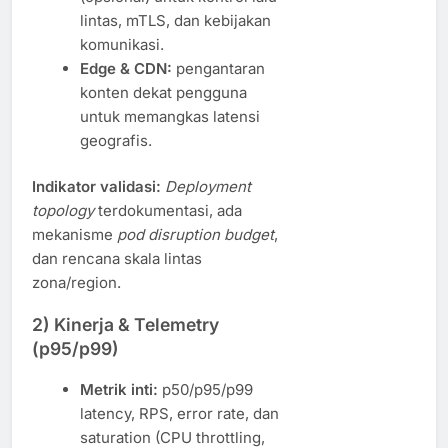
lintas, mTLS, dan kebijakan
komunikasi.
Edge & CDN:
pengantaran
konten dekat pengguna
untuk memangkas latensi
geografis.
Indikator validasi:
Deployment
topology
terdokumentasi, ada
mekanisme
pod disruption budget
,
dan rencana skala lintas
zona/region.
2) Kinerja & Telemetry
(p95/p99)
Metrik inti:
p50/p95/p99
latency, RPS, error rate, dan
saturation (CPU throttling,