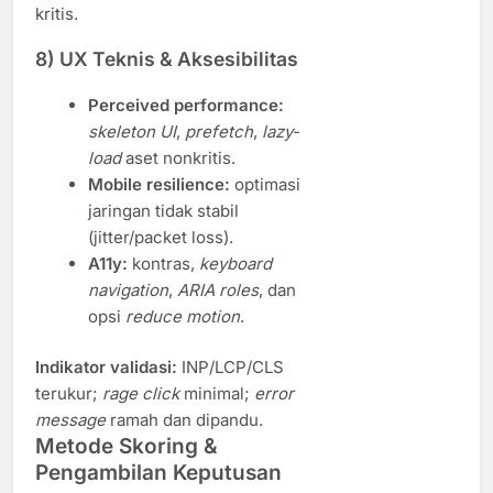
kritis.
8) UX Teknis & Aksesibilitas
Perceived performance:
skeleton UI
,
prefetch
,
lazy-
load
aset nonkritis.
Mobile resilience:
optimasi
jaringan tidak stabil
(jitter/packet loss).
A11y:
kontras,
keyboard
navigation
,
ARIA roles
, dan
opsi
reduce motion
.
Indikator validasi:
INP/LCP/CLS
terukur;
rage click
minimal;
error
message
ramah dan dipandu.
Metode Skoring &
Pengambilan Keputusan