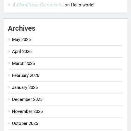
A WordPress Commenter
on
Hello world!
Archives
May 2026
April 2026
March 2026
February 2026
January 2026
December 2025
November 2025
October 2025