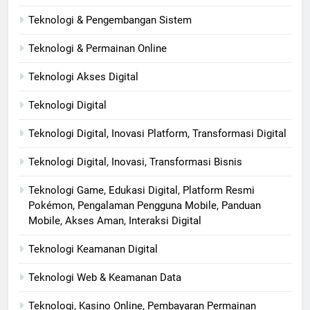
Teknologi & Pengembangan Sistem
Teknologi & Permainan Online
Teknologi Akses Digital
Teknologi Digital
Teknologi Digital, Inovasi Platform, Transformasi Digital
Teknologi Digital, Inovasi, Transformasi Bisnis
Teknologi Game, Edukasi Digital, Platform Resmi
Pokémon, Pengalaman Pengguna Mobile, Panduan
Mobile, Akses Aman, Interaksi Digital
Teknologi Keamanan Digital
Teknologi Web & Keamanan Data
Teknologi, Kasino Online, Pembayaran Permainan