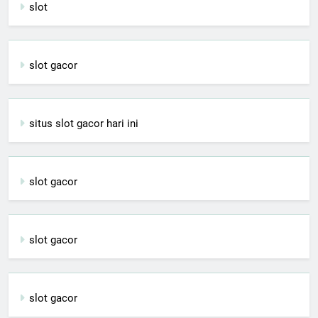
slot
slot gacor
situs slot gacor hari ini
slot gacor
slot gacor
slot gacor