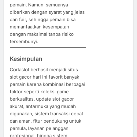
pemain. Namun, semuanya
diberikan dengan syarat yang jelas
dan fair, sehingga pemain bisa
memanfaatkan kesempatan
dengan maksimal tanpa risiko
tersembunyi.
Kesimpulan
Corlaslot berhasil menjadi situs
slot gacor hari ini favorit banyak
pemain karena kombinasi berbagai
faktor seperti koleksi game
berkualitas, update slot gacor
akurat, antarmuka yang mudah
digunakan, sistem transaksi cepat
dan aman, fitur pendukung untuk
pemula, layanan pelanggan
profesional, hingga sistem