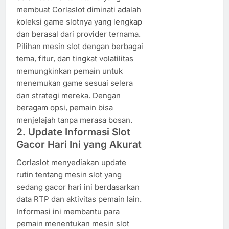
membuat Corlaslot diminati adalah
koleksi game slotnya yang lengkap
dan berasal dari provider ternama.
Pilihan mesin slot dengan berbagai
tema, fitur, dan tingkat volatilitas
memungkinkan pemain untuk
menemukan game sesuai selera
dan strategi mereka. Dengan
beragam opsi, pemain bisa
menjelajah tanpa merasa bosan.
2. Update Informasi Slot
Gacor Hari Ini yang Akurat
Corlaslot menyediakan update
rutin tentang mesin slot yang
sedang gacor hari ini berdasarkan
data RTP dan aktivitas pemain lain.
Informasi ini membantu para
pemain menentukan mesin slot