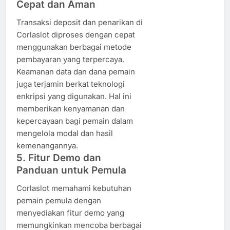
Cepat dan Aman
Transaksi deposit dan penarikan di
Corlaslot diproses dengan cepat
menggunakan berbagai metode
pembayaran yang terpercaya.
Keamanan data dan dana pemain
juga terjamin berkat teknologi
enkripsi yang digunakan. Hal ini
memberikan kenyamanan dan
kepercayaan bagi pemain dalam
mengelola modal dan hasil
kemenangannya.
5. Fitur Demo dan
Panduan untuk Pemula
Corlaslot memahami kebutuhan
pemain pemula dengan
menyediakan fitur demo yang
memungkinkan mencoba berbagai