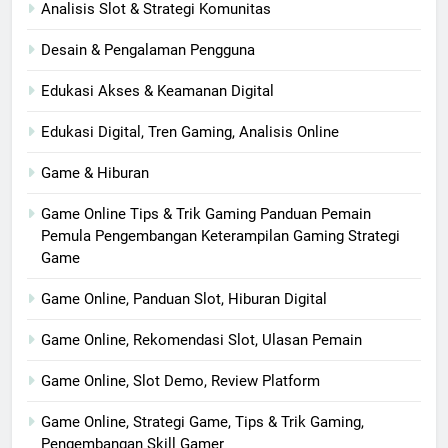
Analisis Slot & Strategi Komunitas
Desain & Pengalaman Pengguna
Edukasi Akses & Keamanan Digital
Edukasi Digital, Tren Gaming, Analisis Online
Game & Hiburan
Game Online Tips & Trik Gaming Panduan Pemain
Pemula Pengembangan Keterampilan Gaming Strategi
Game
Game Online, Panduan Slot, Hiburan Digital
Game Online, Rekomendasi Slot, Ulasan Pemain
Game Online, Slot Demo, Review Platform
Game Online, Strategi Game, Tips & Trik Gaming,
Pengembangan Skill Gamer