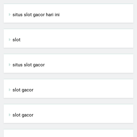
situs slot gacor hari ini
slot
situs slot gacor
slot gacor
slot gacor