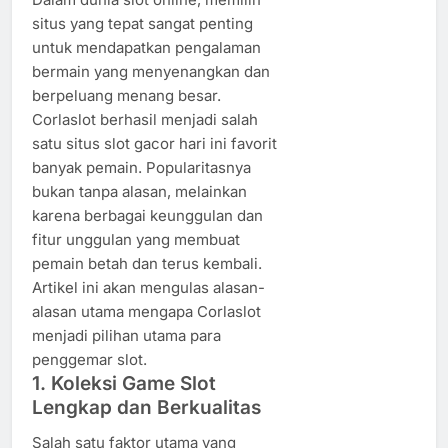
situs yang tepat sangat penting
untuk mendapatkan pengalaman
bermain yang menyenangkan dan
berpeluang menang besar.
Corlaslot berhasil menjadi salah
satu situs slot gacor hari ini favorit
banyak pemain. Popularitasnya
bukan tanpa alasan, melainkan
karena berbagai keunggulan dan
fitur unggulan yang membuat
pemain betah dan terus kembali.
Artikel ini akan mengulas alasan-
alasan utama mengapa Corlaslot
menjadi pilihan utama para
penggemar slot.
1. Koleksi Game Slot
Lengkap dan Berkualitas
Salah satu faktor utama yang