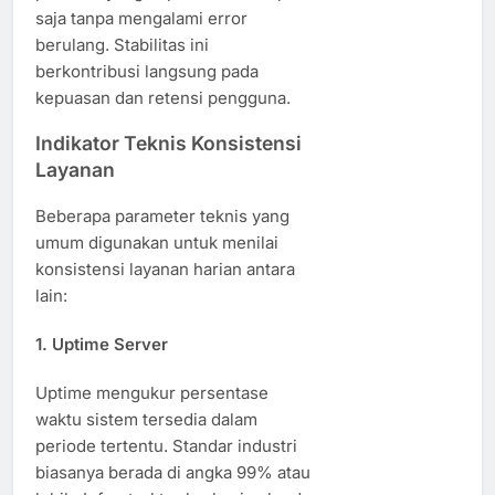
saja tanpa mengalami error
berulang. Stabilitas ini
berkontribusi langsung pada
kepuasan dan retensi pengguna.
Indikator Teknis Konsistensi
Layanan
Beberapa parameter teknis yang
umum digunakan untuk menilai
konsistensi layanan harian antara
lain:
1. Uptime Server
Uptime mengukur persentase
waktu sistem tersedia dalam
periode tertentu. Standar industri
biasanya berada di angka 99% atau