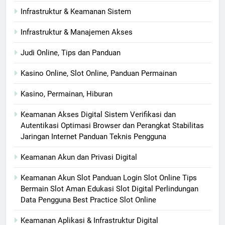
Infrastruktur & Keamanan Sistem
Infrastruktur & Manajemen Akses
Judi Online, Tips dan Panduan
Kasino Online, Slot Online, Panduan Permainan
Kasino, Permainan, Hiburan
Keamanan Akses Digital Sistem Verifikasi dan
Autentikasi Optimasi Browser dan Perangkat Stabilitas
Jaringan Internet Panduan Teknis Pengguna
Keamanan Akun dan Privasi Digital
Keamanan Akun Slot Panduan Login Slot Online Tips
Bermain Slot Aman Edukasi Slot Digital Perlindungan
Data Pengguna Best Practice Slot Online
Keamanan Aplikasi & Infrastruktur Digital