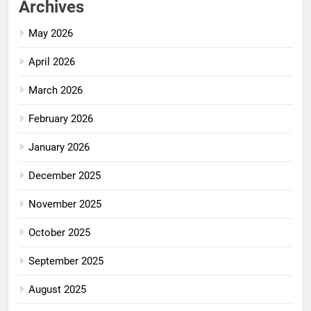
Archives
May 2026
April 2026
March 2026
February 2026
January 2026
December 2025
November 2025
October 2025
September 2025
August 2025