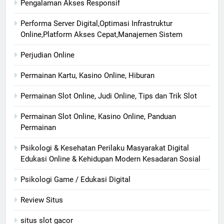
Pengalaman Akses Responsif
Performa Server Digital,Optimasi Infrastruktur
Online,Platform Akses Cepat,Manajemen Sistem
Perjudian Online
Permainan Kartu, Kasino Online, Hiburan
Permainan Slot Online, Judi Online, Tips dan Trik Slot
Permainan Slot Online, Kasino Online, Panduan
Permainan
Psikologi & Kesehatan Perilaku Masyarakat Digital
Edukasi Online & Kehidupan Modern Kesadaran Sosial
Psikologi Game / Edukasi Digital
Review Situs
situs slot gacor