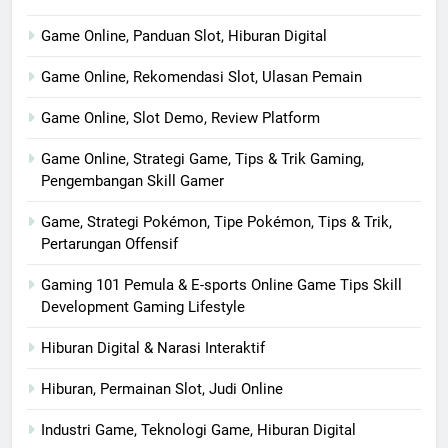
Game Online, Panduan Slot, Hiburan Digital
Game Online, Rekomendasi Slot, Ulasan Pemain
Game Online, Slot Demo, Review Platform
Game Online, Strategi Game, Tips & Trik Gaming,
Pengembangan Skill Gamer
Game, Strategi Pokémon, Tipe Pokémon, Tips & Trik,
Pertarungan Offensif
Gaming 101 Pemula & E-sports Online Game Tips Skill
Development Gaming Lifestyle
Hiburan Digital & Narasi Interaktif
Hiburan, Permainan Slot, Judi Online
Industri Game, Teknologi Game, Hiburan Digital