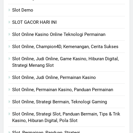
Slot Demo
SLOT GACOR HARI INI
Slot Online Kasino Online Teknologi Permainan
Slot Online, Champion4D, Kemenangan, Cerita Sukses
Slot Online, Judi Online, Game Kasino, Hiburan Digital,
Strategi Menang Slot
Slot Online, Judi Online, Permainan Kasino
Slot Online, Permainan Kasino, Panduan Permainan
Slot Online, Strategi Bermain, Teknologi Gaming
Slot Online, Strategi Slot, Panduan Bermain, Tips & Trik
Kasino, Hiburan Digital, Pola Slot
Slot, Permainan, Panduan, Strategi