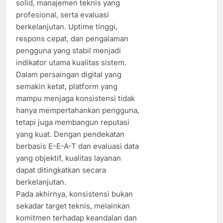
solid, manajemen teknis yang
profesional, serta evaluasi
berkelanjutan. Uptime tinggi,
respons cepat, dan pengalaman
pengguna yang stabil menjadi
indikator utama kualitas sistem.
Dalam persaingan digital yang
semakin ketat, platform yang
mampu menjaga konsistensi tidak
hanya mempertahankan pengguna,
tetapi juga membangun reputasi
yang kuat. Dengan pendekatan
berbasis E-E-A-T dan evaluasi data
yang objektif, kualitas layanan
dapat ditingkatkan secara
berkelanjutan.
Pada akhirnya, konsistensi bukan
sekadar target teknis, melainkan
komitmen terhadap keandalan dan