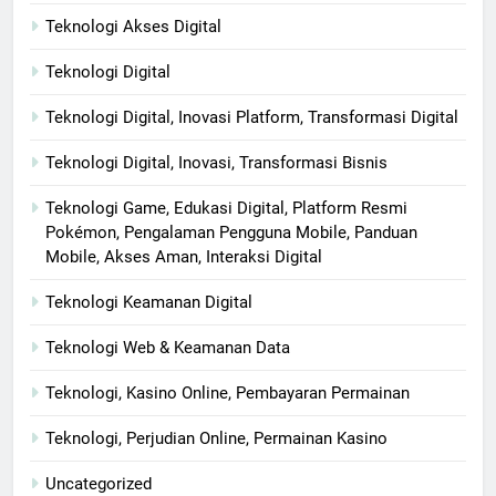
Teknologi Akses Digital
Teknologi Digital
Teknologi Digital, Inovasi Platform, Transformasi Digital
Teknologi Digital, Inovasi, Transformasi Bisnis
Teknologi Game, Edukasi Digital, Platform Resmi
Pokémon, Pengalaman Pengguna Mobile, Panduan
Mobile, Akses Aman, Interaksi Digital
Teknologi Keamanan Digital
Teknologi Web & Keamanan Data
Teknologi, Kasino Online, Pembayaran Permainan
Teknologi, Perjudian Online, Permainan Kasino
Uncategorized