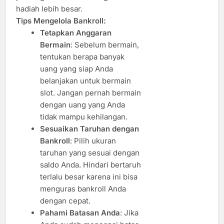
hadiah lebih besar.
Tips Mengelola Bankroll:
Tetapkan Anggaran
Bermain
: Sebelum bermain,
tentukan berapa banyak
uang yang siap Anda
belanjakan untuk bermain
slot. Jangan pernah bermain
dengan uang yang Anda
tidak mampu kehilangan.
Sesuaikan Taruhan dengan
Bankroll
: Pilih ukuran
taruhan yang sesuai dengan
saldo Anda. Hindari bertaruh
terlalu besar karena ini bisa
menguras bankroll Anda
dengan cepat.
Pahami Batasan Anda
: Jika