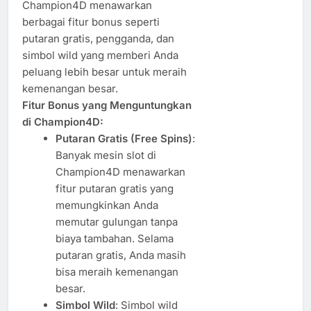
Champion4D menawarkan
berbagai fitur bonus seperti
putaran gratis, pengganda, dan
simbol wild yang memberi Anda
peluang lebih besar untuk meraih
kemenangan besar.
Fitur Bonus yang Menguntungkan
di Champion4D:
Putaran Gratis (Free Spins)
:
Banyak mesin slot di
Champion4D menawarkan
fitur putaran gratis yang
memungkinkan Anda
memutar gulungan tanpa
biaya tambahan. Selama
putaran gratis, Anda masih
bisa meraih kemenangan
besar.
Simbol Wild
: Simbol wild