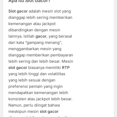
Apa Itu Slot Gacor?
Slot gacor
adalah mesin slot yang
dianggap lebih sering memberikan
kemenangan atau jackpot
dibandingkan dengan mesin
lainnya. Istilah
gacor
, yang berasal
dari kata “gampang menang”,
menggambarkan mesin yang
dianggap memberikan pembayaran
lebih sering dan lebih besar. Mesin
slot gacor
biasanya memiliki
RTP
yang lebih tinggi dan volatilitas
yang lebih sesuai dengan
preferensi pemain yang ingin
mendapatkan kemenangan lebih
konsisten atau jackpot lebih besar.
Namun, perlu diingat bahwa
meskipun mesin
slot gacor