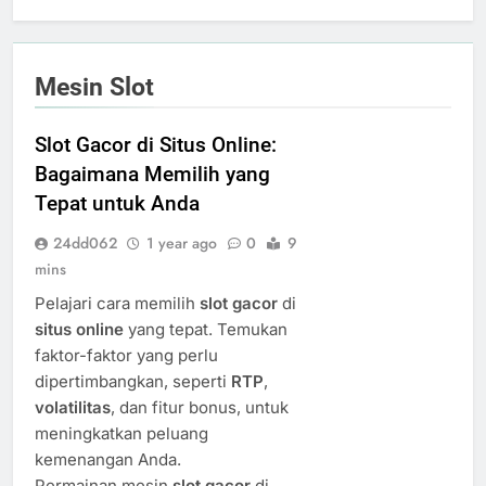
Mesin Slot
Slot Gacor di Situs Online:
Bagaimana Memilih yang
Tepat untuk Anda
24dd062
1 year ago
0
9
mins
Pelajari cara memilih
slot gacor
di
situs online
yang tepat. Temukan
faktor-faktor yang perlu
dipertimbangkan, seperti
RTP
,
volatilitas
, dan fitur bonus, untuk
meningkatkan peluang
kemenangan Anda.
Permainan mesin
slot gacor
di