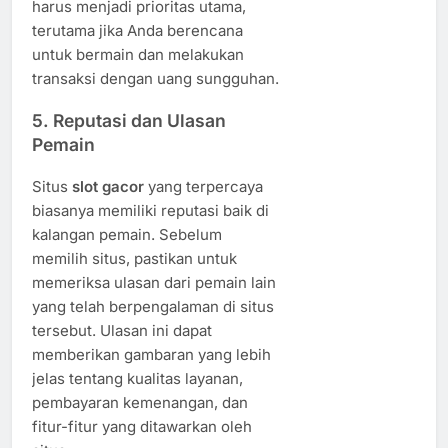
harus menjadi prioritas utama,
terutama jika Anda berencana
untuk bermain dan melakukan
transaksi dengan uang sungguhan.
5.
Reputasi dan Ulasan
Pemain
Situs
slot gacor
yang terpercaya
biasanya memiliki reputasi baik di
kalangan pemain. Sebelum
memilih situs, pastikan untuk
memeriksa ulasan dari pemain lain
yang telah berpengalaman di situs
tersebut. Ulasan ini dapat
memberikan gambaran yang lebih
jelas tentang kualitas layanan,
pembayaran kemenangan, dan
fitur-fitur yang ditawarkan oleh