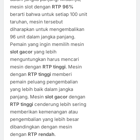
mesin slot dengan
RTP 96%
berarti bahwa untuk setiap 100 unit
taruhan, mesin tersebut
diharapkan untuk mengembalikan
96 unit dalam jangka panjang.
Pemain yang ingin memilih mesin
slot gacor
yang lebih
menguntungkan harus mencari
mesin dengan
RTP tinggi
. Mesin
dengan
RTP tinggi
memberi
pemain peluang pengembalian
yang lebih baik dalam jangka
panjang. Mesin
slot gacor
dengan
RTP tinggi
cenderung lebih sering
memberikan kemenangan atau
pengembalian yang lebih besar
dibandingkan dengan mesin
dengan
RTP rendah
.