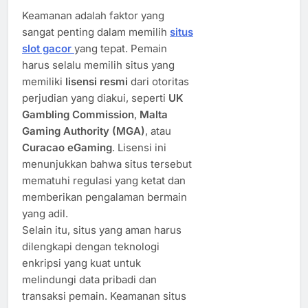
Keamanan adalah faktor yang
sangat penting dalam memilih
situs
slot gacor
yang tepat. Pemain
harus selalu memilih situs yang
memiliki
lisensi resmi
dari otoritas
perjudian yang diakui, seperti
UK
Gambling Commission
,
Malta
Gaming Authority (MGA)
, atau
Curacao eGaming
. Lisensi ini
menunjukkan bahwa situs tersebut
mematuhi regulasi yang ketat dan
memberikan pengalaman bermain
yang adil.
Selain itu, situs yang aman harus
dilengkapi dengan teknologi
enkripsi yang kuat untuk
melindungi data pribadi dan
transaksi pemain. Keamanan situs