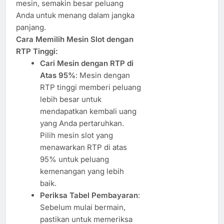
mesin, semakin besar peluang
Anda untuk menang dalam jangka
panjang.
Cara Memilih Mesin Slot dengan
RTP Tinggi:
Cari Mesin dengan RTP di
Atas 95%
: Mesin dengan
RTP tinggi memberi peluang
lebih besar untuk
mendapatkan kembali uang
yang Anda pertaruhkan.
Pilih mesin slot yang
menawarkan RTP di atas
95% untuk peluang
kemenangan yang lebih
baik.
Periksa Tabel Pembayaran
:
Sebelum mulai bermain,
pastikan untuk memeriksa