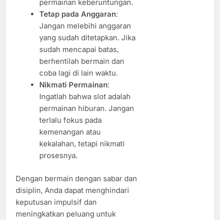
permainan keberuntungan.
Tetap pada Anggaran
:
Jangan melebihi anggaran
yang sudah ditetapkan. Jika
sudah mencapai batas,
berhentilah bermain dan
coba lagi di lain waktu.
Nikmati Permainan
:
Ingatlah bahwa slot adalah
permainan hiburan. Jangan
terlalu fokus pada
kemenangan atau
kekalahan, tetapi nikmati
prosesnya.
Dengan bermain dengan sabar dan
disiplin, Anda dapat menghindari
keputusan impulsif dan
meningkatkan peluang untuk