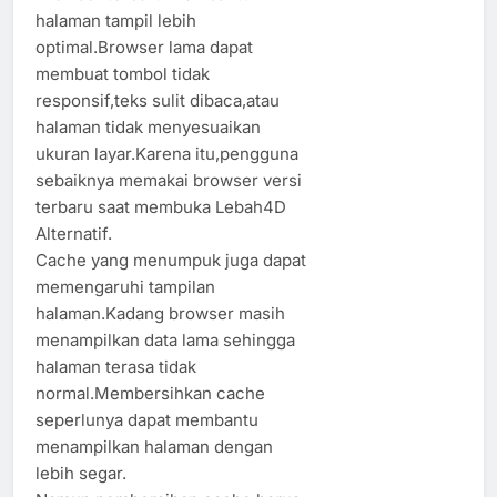
halaman tampil lebih
optimal.Browser lama dapat
membuat tombol tidak
responsif,teks sulit dibaca,atau
halaman tidak menyesuaikan
ukuran layar.Karena itu,pengguna
sebaiknya memakai browser versi
terbaru saat membuka Lebah4D
Alternatif.
Cache yang menumpuk juga dapat
memengaruhi tampilan
halaman.Kadang browser masih
menampilkan data lama sehingga
halaman terasa tidak
normal.Membersihkan cache
seperlunya dapat membantu
menampilkan halaman dengan
lebih segar.