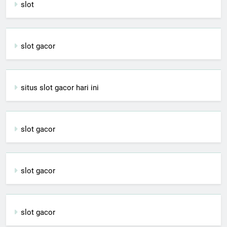
slot
slot gacor
situs slot gacor hari ini
slot gacor
slot gacor
slot gacor