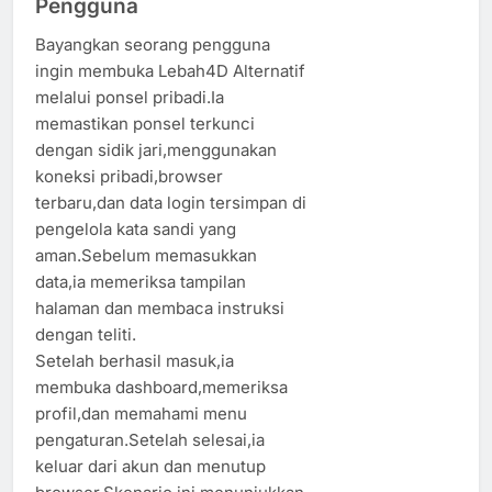
Pengguna
Bayangkan seorang pengguna
ingin membuka Lebah4D Alternatif
melalui ponsel pribadi.Ia
memastikan ponsel terkunci
dengan sidik jari,menggunakan
koneksi pribadi,browser
terbaru,dan data login tersimpan di
pengelola kata sandi yang
aman.Sebelum memasukkan
data,ia memeriksa tampilan
halaman dan membaca instruksi
dengan teliti.
Setelah berhasil masuk,ia
membuka dashboard,memeriksa
profil,dan memahami menu
pengaturan.Setelah selesai,ia
keluar dari akun dan menutup