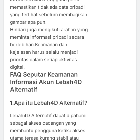
memastikan tidak ada data pribadi
yang terlihat sebelum membagikan
gambar apa pun.
Hindari juga mengikuti arahan yang
meminta informasi pribadi secara
berlebihan.Keamanan dan
kejelasan harus selalu menjadi
prioritas dalam setiap aktivitas
digital.
FAQ Seputar Keamanan
Informasi Akun Lebah4D
Alternatif
1.Apa itu Lebah4D Alternatif?
Lebah4D Alternatif dapat dipahami
sebagai akses cadangan yang
membantu pengguna ketika akses
utama terasa kurang stabil atau