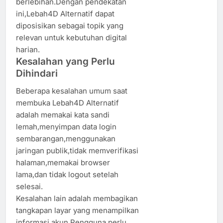
berlebihan.Dengan pendekatan
ini,Lebah4D Alternatif dapat
diposisikan sebagai topik yang
relevan untuk kebutuhan digital
harian.
Kesalahan yang Perlu
Dihindari
Beberapa kesalahan umum saat
membuka Lebah4D Alternatif
adalah memakai kata sandi
lemah,menyimpan data login
sembarangan,menggunakan
jaringan publik,tidak memverifikasi
halaman,memakai browser
lama,dan tidak logout setelah
selesai.
Kesalahan lain adalah membagikan
tangkapan layar yang menampilkan
informasi akun.Pengguna perlu