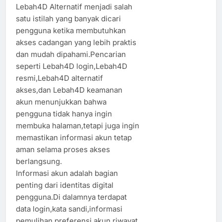
Lebah4D Alternatif menjadi salah
satu istilah yang banyak dicari
pengguna ketika membutuhkan
akses cadangan yang lebih praktis
dan mudah dipahami.Pencarian
seperti Lebah4D login,Lebah4D
resmi,Lebah4D alternatif
akses,dan Lebah4D keamanan
akun menunjukkan bahwa
pengguna tidak hanya ingin
membuka halaman,tetapi juga ingin
memastikan informasi akun tetap
aman selama proses akses
berlangsung.
Informasi akun adalah bagian
penting dari identitas digital
pengguna.Di dalamnya terdapat
data login,kata sandi,informasi
pemulihan,preferensi akun,riwayat