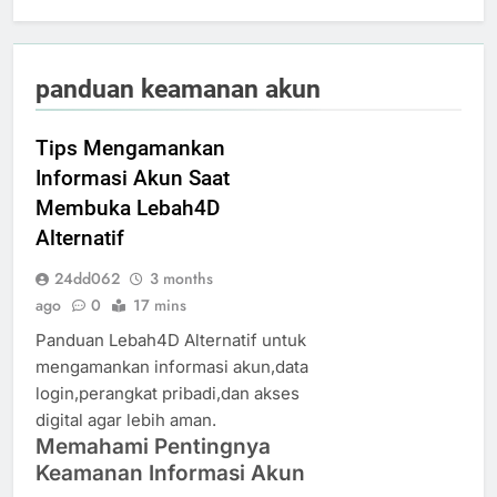
panduan keamanan akun
Tips Mengamankan
Informasi Akun Saat
Membuka Lebah4D
Alternatif
24dd062
3 months
ago
0
17 mins
Panduan Lebah4D Alternatif untuk
mengamankan informasi akun,data
login,perangkat pribadi,dan akses
digital agar lebih aman.
Memahami Pentingnya
Keamanan Informasi Akun