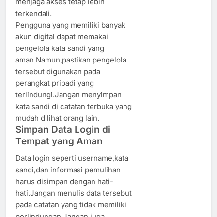
menjaga akses tetap lebih
terkendali.
Pengguna yang memiliki banyak
akun digital dapat memakai
pengelola kata sandi yang
aman.Namun,pastikan pengelola
tersebut digunakan pada
perangkat pribadi yang
terlindungi.Jangan menyimpan
kata sandi di catatan terbuka yang
mudah dilihat orang lain.
Simpan Data Login di
Tempat yang Aman
Data login seperti username,kata
sandi,dan informasi pemulihan
harus disimpan dengan hati-
hati.Jangan menulis data tersebut
pada catatan yang tidak memiliki
perlindungan.Jangan juga