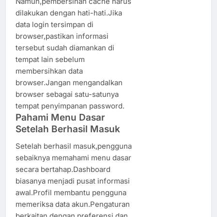
Namun,pembersihan cache harus
dilakukan dengan hati-hati.Jika
data login tersimpan di
browser,pastikan informasi
tersebut sudah diamankan di
tempat lain sebelum
membersihkan data
browser.Jangan mengandalkan
browser sebagai satu-satunya
tempat penyimpanan password.
Pahami Menu Dasar
Setelah Berhasil Masuk
Setelah berhasil masuk,pengguna
sebaiknya memahami menu dasar
secara bertahap.Dashboard
biasanya menjadi pusat informasi
awal.Profil membantu pengguna
memeriksa data akun.Pengaturan
berkaitan dengan preferensi dan