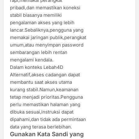
rapi,memakai perangkat
pribadi,dan memastikan koneksi
stabil biasanya memiliki
pengalaman akses yang lebih
lancar.Sebaliknya,pengguna yang
memakai jaringan publik,perangkat
umum,atau menyimpan password
sembarangan lebih rentan
mengalami kendala.
Dalam konteks Lebah4D
Alternatif,akses cadangan dapat
membantu saat akses utama
kurang stabil.Namun,keamanan
tetap menjadi prioritas.Pengguna
perlu memastikan halaman yang
dibuka sesuai,instruksi dapat
dipahami,dan tidak ada permintaan
data yang terasa berlebihan.
Gunakan Kata Sandi yang