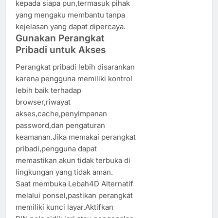
kepada siapa pun,termasuk pihak
yang mengaku membantu tanpa
kejelasan yang dapat dipercaya.
Gunakan Perangkat
Pribadi untuk Akses
Perangkat pribadi lebih disarankan
karena pengguna memiliki kontrol
lebih baik terhadap
browser,riwayat
akses,cache,penyimpanan
password,dan pengaturan
keamanan.Jika memakai perangkat
pribadi,pengguna dapat
memastikan akun tidak terbuka di
lingkungan yang tidak aman.
Saat membuka Lebah4D Alternatif
melalui ponsel,pastikan perangkat
memiliki kunci layar.Aktifkan