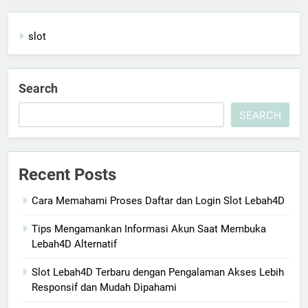
slot
Search
SEARCH
Recent Posts
Cara Memahami Proses Daftar dan Login Slot Lebah4D
Tips Mengamankan Informasi Akun Saat Membuka
Lebah4D Alternatif
Slot Lebah4D Terbaru dengan Pengalaman Akses Lebih
Responsif dan Mudah Dipahami