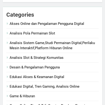
Categories
Akses Online dan Pengalaman Pengguna Digital
Analisis Pola Permainan Slot
Analisis Sistem Game,Studi Permainan Digital,Perilaku
Mesin Interaktif,Platform Hiburan Online
Analisis Slot & Strategi Komunitas
Desain & Pengalaman Pengguna
Edukasi Akses & Keamanan Digital
Edukasi Digital, Tren Gaming, Analisis Online
Game & Hiburan