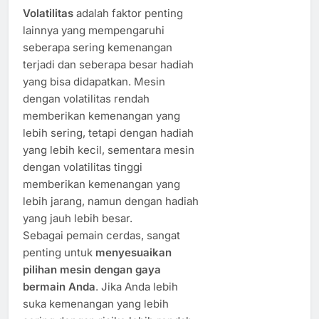
Volatilitas
adalah faktor penting
lainnya yang mempengaruhi
seberapa sering kemenangan
terjadi dan seberapa besar hadiah
yang bisa didapatkan. Mesin
dengan volatilitas rendah
memberikan kemenangan yang
lebih sering, tetapi dengan hadiah
yang lebih kecil, sementara mesin
dengan volatilitas tinggi
memberikan kemenangan yang
lebih jarang, namun dengan hadiah
yang jauh lebih besar.
Sebagai pemain cerdas, sangat
penting untuk
menyesuaikan
pilihan mesin dengan gaya
bermain Anda
. Jika Anda lebih
suka kemenangan yang lebih