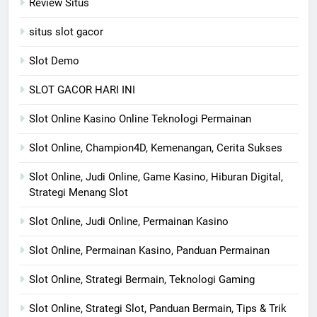
Review Situs
situs slot gacor
Slot Demo
SLOT GACOR HARI INI
Slot Online Kasino Online Teknologi Permainan
Slot Online, Champion4D, Kemenangan, Cerita Sukses
Slot Online, Judi Online, Game Kasino, Hiburan Digital,
Strategi Menang Slot
Slot Online, Judi Online, Permainan Kasino
Slot Online, Permainan Kasino, Panduan Permainan
Slot Online, Strategi Bermain, Teknologi Gaming
Slot Online, Strategi Slot, Panduan Bermain, Tips & Trik