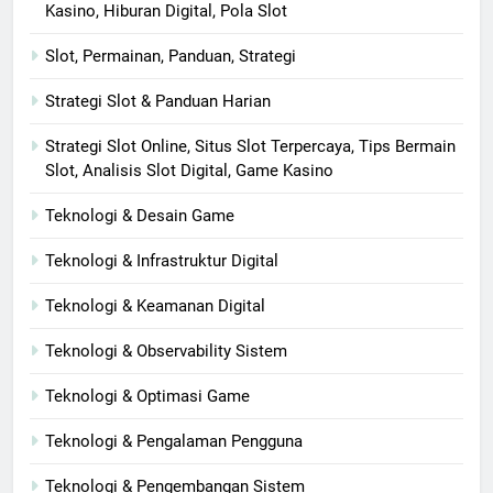
Kasino, Hiburan Digital, Pola Slot
Slot, Permainan, Panduan, Strategi
Strategi Slot & Panduan Harian
Strategi Slot Online, Situs Slot Terpercaya, Tips Bermain
Slot, Analisis Slot Digital, Game Kasino
Teknologi & Desain Game
Teknologi & Infrastruktur Digital
Teknologi & Keamanan Digital
Teknologi & Observability Sistem
Teknologi & Optimasi Game
Teknologi & Pengalaman Pengguna
Teknologi & Pengembangan Sistem