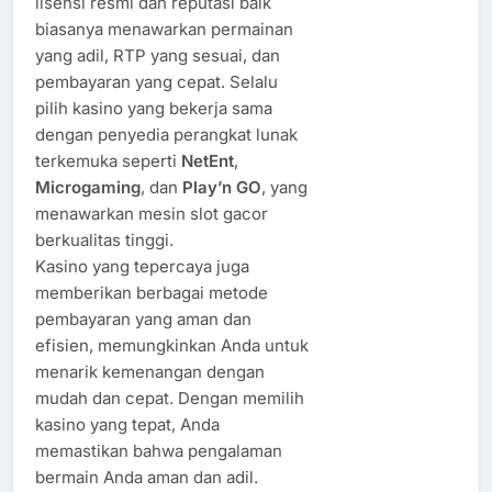
lisensi resmi dan reputasi baik
biasanya menawarkan permainan
yang adil, RTP yang sesuai, dan
pembayaran yang cepat. Selalu
pilih kasino yang bekerja sama
dengan penyedia perangkat lunak
terkemuka seperti
NetEnt
,
Microgaming
, dan
Play’n GO
, yang
menawarkan mesin slot gacor
berkualitas tinggi.
Kasino yang tepercaya juga
memberikan berbagai metode
pembayaran yang aman dan
efisien, memungkinkan Anda untuk
menarik kemenangan dengan
mudah dan cepat. Dengan memilih
kasino yang tepat, Anda
memastikan bahwa pengalaman
bermain Anda aman dan adil.