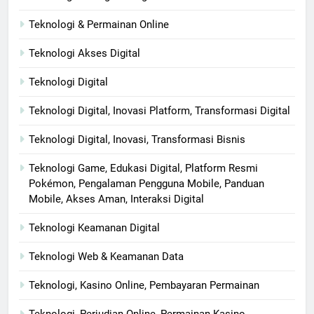
Teknologi & Permainan Online
Teknologi Akses Digital
Teknologi Digital
Teknologi Digital, Inovasi Platform, Transformasi Digital
Teknologi Digital, Inovasi, Transformasi Bisnis
Teknologi Game, Edukasi Digital, Platform Resmi
Pokémon, Pengalaman Pengguna Mobile, Panduan
Mobile, Akses Aman, Interaksi Digital
Teknologi Keamanan Digital
Teknologi Web & Keamanan Data
Teknologi, Kasino Online, Pembayaran Permainan