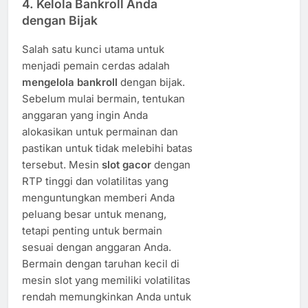
4.
Kelola Bankroll Anda
dengan Bijak
Salah satu kunci utama untuk
menjadi pemain cerdas adalah
mengelola bankroll
dengan bijak.
Sebelum mulai bermain, tentukan
anggaran yang ingin Anda
alokasikan untuk permainan dan
pastikan untuk tidak melebihi batas
tersebut. Mesin
slot gacor
dengan
RTP tinggi dan volatilitas yang
menguntungkan memberi Anda
peluang besar untuk menang,
tetapi penting untuk bermain
sesuai dengan anggaran Anda.
Bermain dengan taruhan kecil di
mesin slot yang memiliki volatilitas
rendah memungkinkan Anda untuk