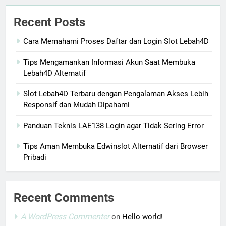
Recent Posts
Cara Memahami Proses Daftar dan Login Slot Lebah4D
Tips Mengamankan Informasi Akun Saat Membuka
Lebah4D Alternatif
Slot Lebah4D Terbaru dengan Pengalaman Akses Lebih
Responsif dan Mudah Dipahami
Panduan Teknis LAE138 Login agar Tidak Sering Error
Tips Aman Membuka Edwinslot Alternatif dari Browser
Pribadi
Recent Comments
A WordPress Commenter
on
Hello world!