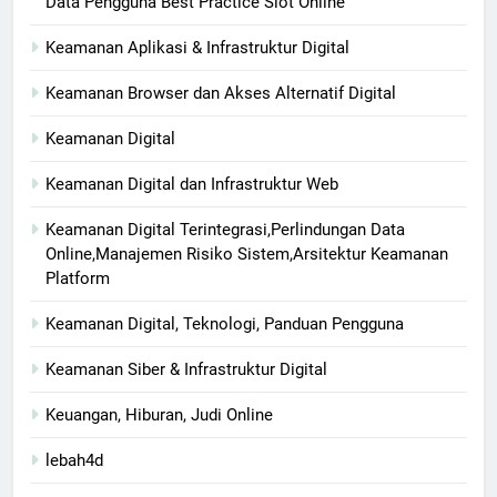
Data Pengguna Best Practice Slot Online
Keamanan Aplikasi & Infrastruktur Digital
Keamanan Browser dan Akses Alternatif Digital
Keamanan Digital
Keamanan Digital dan Infrastruktur Web
Keamanan Digital Terintegrasi,Perlindungan Data
Online,Manajemen Risiko Sistem,Arsitektur Keamanan
Platform
Keamanan Digital, Teknologi, Panduan Pengguna
Keamanan Siber & Infrastruktur Digital
Keuangan, Hiburan, Judi Online
lebah4d