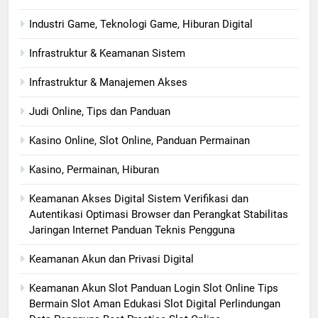
Industri Game, Teknologi Game, Hiburan Digital
Infrastruktur & Keamanan Sistem
Infrastruktur & Manajemen Akses
Judi Online, Tips dan Panduan
Kasino Online, Slot Online, Panduan Permainan
Kasino, Permainan, Hiburan
Keamanan Akses Digital Sistem Verifikasi dan
Autentikasi Optimasi Browser dan Perangkat Stabilitas
Jaringan Internet Panduan Teknis Pengguna
Keamanan Akun dan Privasi Digital
Keamanan Akun Slot Panduan Login Slot Online Tips
Bermain Slot Aman Edukasi Slot Digital Perlindungan