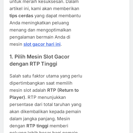
untuk meraih kesuksesan. Dalam
artikel ini, kami akan memberikan
tips cerdas
yang dapat membantu
Anda meningkatkan peluang
menang dan mengoptimalkan
pengalaman bermain Anda di
mesin
slot gacor hari ini
.
1.
Pilih Mesin Slot Gacor
dengan RTP Tinggi
Salah satu faktor utama yang perlu
dipertimbangkan saat memilih
mesin slot adalah
RTP (Return to
Player)
. RTP menunjukkan
persentase dari total taruhan yang
akan dikembalikan kepada pemain
dalam jangka panjang. Mesin
dengan
RTP tinggi
memberi
peluang lebih besar bagi pemain