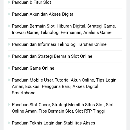
Panduan & Fitur Slot
Panduan Akun dan Akses Digital
Panduan Bermain Slot, Hiburan Digital, Strategi Game,
Inovasi Game, Teknologi Permainan, Analisis Game
Panduan dan Informasi Teknologi Taruhan Online
Panduan dan Strategi Bermain Slot Online
Panduan Game Online
Panduan Mobile User, Tutorial Akun Online, Tips Login
Aman, Edukasi Pengguna Baru, Akses Digital
Smartphone
Panduan Slot Gacor, Strategi Memilih Situs Slot, Slot
Online Aman, Tips Bermain Slot, Slot RTP Tinggi
Panduan Teknis Login dan Stabilitas Akses