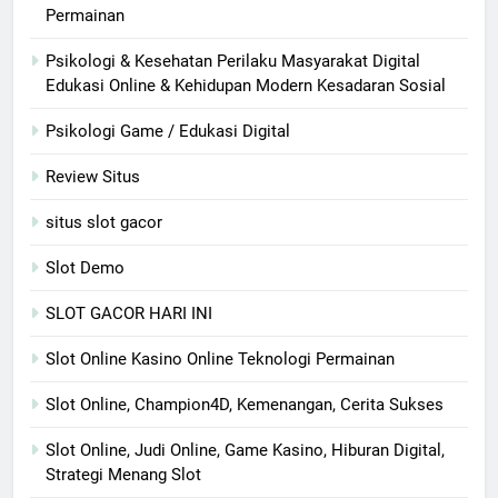
Permainan
Psikologi & Kesehatan Perilaku Masyarakat Digital
Edukasi Online & Kehidupan Modern Kesadaran Sosial
Psikologi Game / Edukasi Digital
Review Situs
situs slot gacor
Slot Demo
SLOT GACOR HARI INI
Slot Online Kasino Online Teknologi Permainan
Slot Online, Champion4D, Kemenangan, Cerita Sukses
Slot Online, Judi Online, Game Kasino, Hiburan Digital,
Strategi Menang Slot