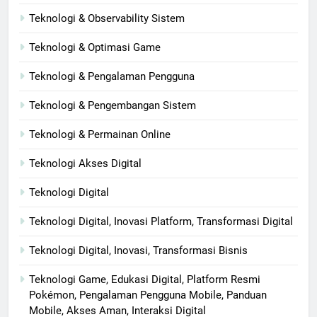
Teknologi & Observability Sistem
Teknologi & Optimasi Game
Teknologi & Pengalaman Pengguna
Teknologi & Pengembangan Sistem
Teknologi & Permainan Online
Teknologi Akses Digital
Teknologi Digital
Teknologi Digital, Inovasi Platform, Transformasi Digital
Teknologi Digital, Inovasi, Transformasi Bisnis
Teknologi Game, Edukasi Digital, Platform Resmi
Pokémon, Pengalaman Pengguna Mobile, Panduan
Mobile, Akses Aman, Interaksi Digital