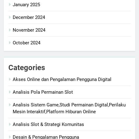
January 2025
December 2024
November 2024
October 2024
Categories
Akses Online dan Pengalaman Pengguna Digital
Analisis Pola Permainan Slot
Analisis Sistem Game,Studi Permainan Digital,Perilaku
Mesin Interaktif,Platform Hiburan Online
Analisis Slot & Strategi Komunitas
Desain & Pengalaman Pengguna