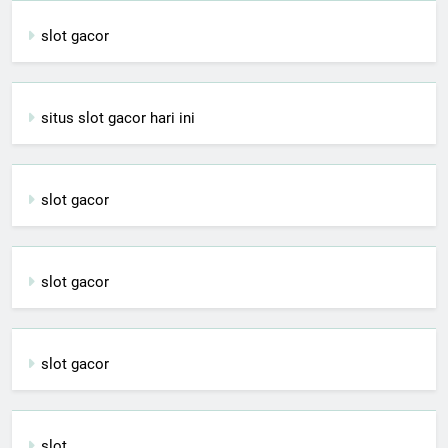
slot gacor
situs slot gacor hari ini
slot gacor
slot gacor
slot gacor
slot