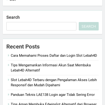
Search
SEARCH
Recent Posts
Cara Memahami Proses Daftar dan Login Slot Lebah4D
Tips Mengamankan Informasi Akun Saat Membuka
Lebah4D Alternatif
Slot Lebah4D Terbaru dengan Pengalaman Akses Lebih
Responsif dan Mudah Dipahami
Panduan Teknis LAE138 Login agar Tidak Sering Error
Tips Aman Membuka Edwinslot Alternatif dari Browser