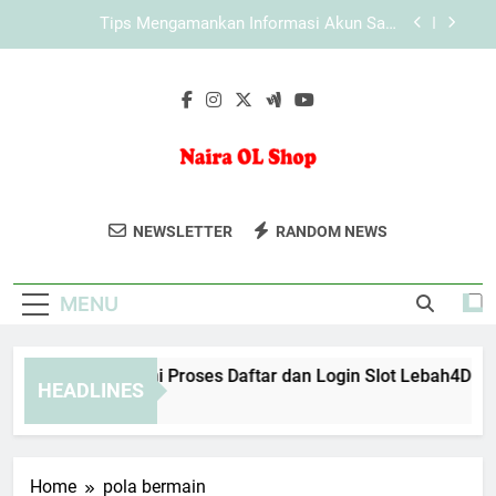
Skip
Tips Mengamankan Informasi Akun Saat
Membuka Lebah4D Alternatif
to
content
Slot Lebah4D Terbaru dengan Pengalaman Akses
Lebih Responsif dan Mudah Dipahami
Panduan Teknis LAE138 Login agar Tidak Sering
Error
Cara Memahami Proses Daftar dan Login Slot
Lebah4D
Naira OL Shop
Tips Mengamankan Informasi Akun Saat
Naira OL Shop Menawarkan Berbagai
Membuka Lebah4D Alternatif
NEWSLETTER
RANDOM NEWS
Produk Berkualitas Dengan Pengiriman
Slot Lebah4D Terbaru dengan Pengalaman Akses
Cepat Dan Layanan Pelanggan Yang
Lebih Responsif dan Mudah Dipahami
MENU
Profesional.
Panduan Teknis LAE138 Login agar Tidak Sering
Error
Cara Memahami Proses Daftar dan Login Slot Lebah4D
HEADLINES
3 Months Ago
Home
pola bermain