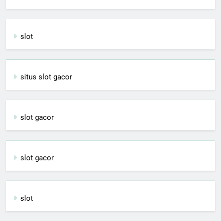
slot
situs slot gacor
slot gacor
slot gacor
slot