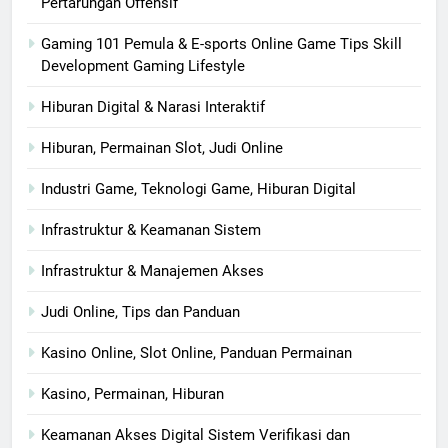
Pertarungan Offensif
Gaming 101 Pemula & E-sports Online Game Tips Skill
Development Gaming Lifestyle
Hiburan Digital & Narasi Interaktif
Hiburan, Permainan Slot, Judi Online
Industri Game, Teknologi Game, Hiburan Digital
Infrastruktur & Keamanan Sistem
Infrastruktur & Manajemen Akses
Judi Online, Tips dan Panduan
Kasino Online, Slot Online, Panduan Permainan
Kasino, Permainan, Hiburan
Keamanan Akses Digital Sistem Verifikasi dan