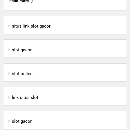
Read More
situs link slot gacor
slot gacor
slot online
link situs slot
slot gacor