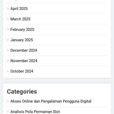
April 2025
March 2025
February 2025
January 2025
December 2024
November 2024
October 2024
Categories
Akses Online dan Pengalaman Pengguna Digital
Analisis Pola Permainan Slot