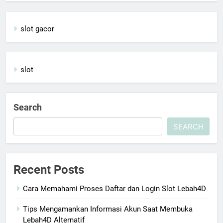
slot gacor
slot
Search
SEARCH
Recent Posts
Cara Memahami Proses Daftar dan Login Slot Lebah4D
Tips Mengamankan Informasi Akun Saat Membuka
Lebah4D Alternatif