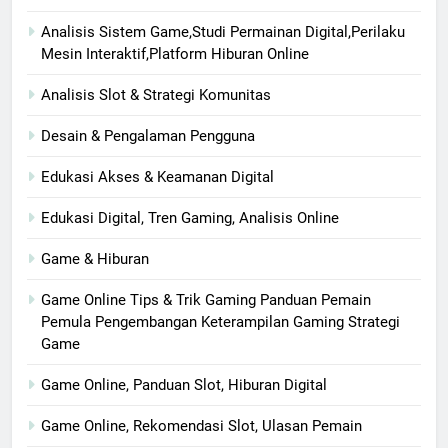
Analisis Sistem Game,Studi Permainan Digital,Perilaku
Mesin Interaktif,Platform Hiburan Online
Analisis Slot & Strategi Komunitas
Desain & Pengalaman Pengguna
Edukasi Akses & Keamanan Digital
Edukasi Digital, Tren Gaming, Analisis Online
Game & Hiburan
Game Online Tips & Trik Gaming Panduan Pemain
Pemula Pengembangan Keterampilan Gaming Strategi
Game
Game Online, Panduan Slot, Hiburan Digital
Game Online, Rekomendasi Slot, Ulasan Pemain