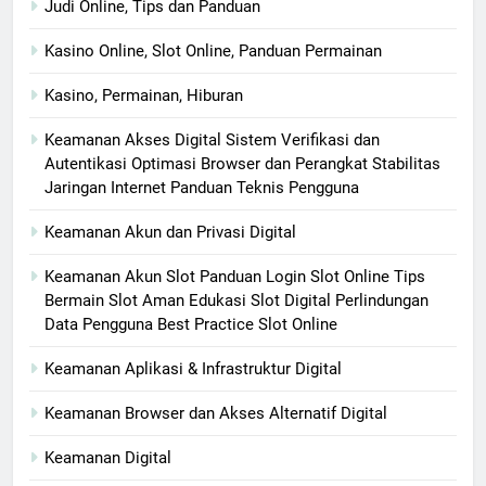
Judi Online, Tips dan Panduan
Kasino Online, Slot Online, Panduan Permainan
Kasino, Permainan, Hiburan
Keamanan Akses Digital Sistem Verifikasi dan
Autentikasi Optimasi Browser dan Perangkat Stabilitas
Jaringan Internet Panduan Teknis Pengguna
Keamanan Akun dan Privasi Digital
Keamanan Akun Slot Panduan Login Slot Online Tips
Bermain Slot Aman Edukasi Slot Digital Perlindungan
Data Pengguna Best Practice Slot Online
Keamanan Aplikasi & Infrastruktur Digital
Keamanan Browser dan Akses Alternatif Digital
Keamanan Digital