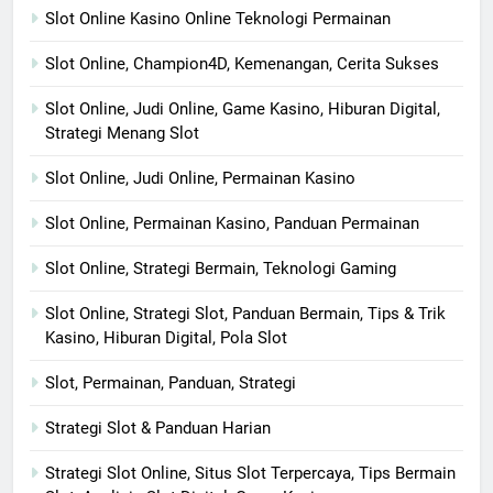
Slot Online Kasino Online Teknologi Permainan
Slot Online, Champion4D, Kemenangan, Cerita Sukses
Slot Online, Judi Online, Game Kasino, Hiburan Digital,
Strategi Menang Slot
Slot Online, Judi Online, Permainan Kasino
Slot Online, Permainan Kasino, Panduan Permainan
Slot Online, Strategi Bermain, Teknologi Gaming
Slot Online, Strategi Slot, Panduan Bermain, Tips & Trik
Kasino, Hiburan Digital, Pola Slot
Slot, Permainan, Panduan, Strategi
Strategi Slot & Panduan Harian
Strategi Slot Online, Situs Slot Terpercaya, Tips Bermain