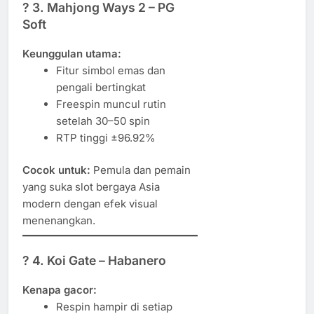
? 3.
Mahjong Ways 2 – PG
Soft
Keunggulan utama:
Fitur simbol emas dan
pengali bertingkat
Freespin muncul rutin
setelah 30–50 spin
RTP tinggi ±96.92%
Cocok untuk:
Pemula dan pemain
yang suka slot bergaya Asia
modern dengan efek visual
menenangkan.
? 4.
Koi Gate – Habanero
Kenapa gacor:
Respin hampir di setiap