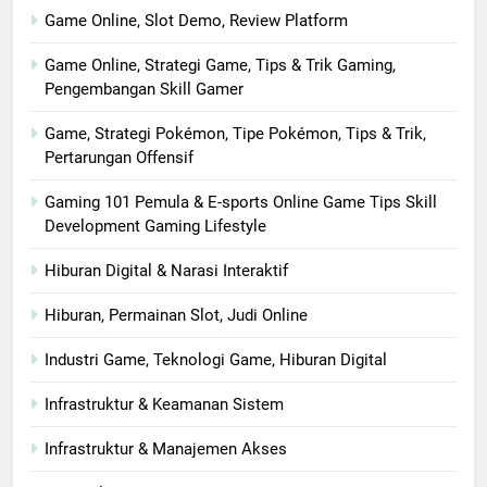
Game Online, Slot Demo, Review Platform
Game Online, Strategi Game, Tips & Trik Gaming,
Pengembangan Skill Gamer
Game, Strategi Pokémon, Tipe Pokémon, Tips & Trik,
Pertarungan Offensif
Gaming 101 Pemula & E-sports Online Game Tips Skill
Development Gaming Lifestyle
Hiburan Digital & Narasi Interaktif
Hiburan, Permainan Slot, Judi Online
Industri Game, Teknologi Game, Hiburan Digital
Infrastruktur & Keamanan Sistem
Infrastruktur & Manajemen Akses