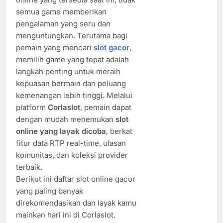
semua game memberikan
pengalaman yang seru dan
menguntungkan. Terutama bagi
pemain yang mencari
slot gacor
,
memilih game yang tepat adalah
langkah penting untuk meraih
kepuasan bermain dan peluang
kemenangan lebih tinggi. Melalui
platform
Corlaslot
, pemain dapat
dengan mudah menemukan
slot
online yang layak dicoba
, berkat
fitur data RTP real-time, ulasan
komunitas, dan koleksi provider
terbaik.
Berikut ini daftar slot online gacor
yang paling banyak
direkomendasikan dan layak kamu
mainkan hari ini di Corlaslot.