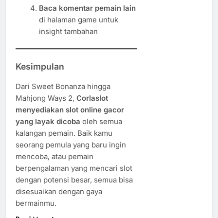
Baca komentar pemain lain
di halaman game untuk
insight tambahan
Kesimpulan
Dari Sweet Bonanza hingga
Mahjong Ways 2,
Corlaslot
menyediakan slot online gacor
yang layak dicoba
oleh semua
kalangan pemain. Baik kamu
seorang pemula yang baru ingin
mencoba, atau pemain
berpengalaman yang mencari slot
dengan potensi besar, semua bisa
disesuaikan dengan gaya
bermainmu.