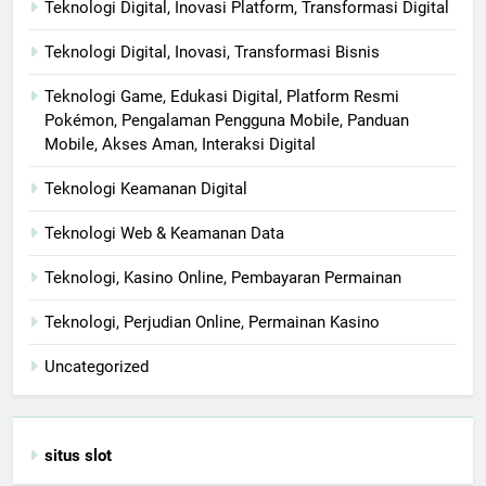
Teknologi Digital, Inovasi Platform, Transformasi Digital
Teknologi Digital, Inovasi, Transformasi Bisnis
Teknologi Game, Edukasi Digital, Platform Resmi
Pokémon, Pengalaman Pengguna Mobile, Panduan
Mobile, Akses Aman, Interaksi Digital
Teknologi Keamanan Digital
Teknologi Web & Keamanan Data
Teknologi, Kasino Online, Pembayaran Permainan
Teknologi, Perjudian Online, Permainan Kasino
Uncategorized
situs slot