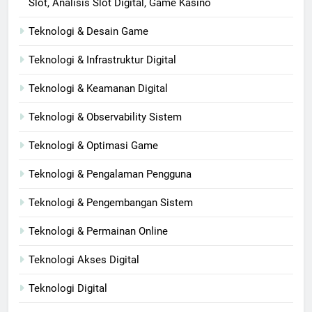
Slot, Analisis Slot Digital, Game Kasino
Teknologi & Desain Game
Teknologi & Infrastruktur Digital
Teknologi & Keamanan Digital
Teknologi & Observability Sistem
Teknologi & Optimasi Game
Teknologi & Pengalaman Pengguna
Teknologi & Pengembangan Sistem
Teknologi & Permainan Online
Teknologi Akses Digital
Teknologi Digital