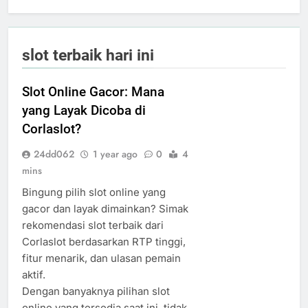
slot terbaik hari ini
Slot Online Gacor: Mana
yang Layak Dicoba di
Corlaslot?
24dd062
1 year ago
0
4
mins
Bingung pilih slot online yang
gacor dan layak dimainkan? Simak
rekomendasi slot terbaik dari
Corlaslot berdasarkan RTP tinggi,
fitur menarik, dan ulasan pemain
aktif.
Dengan banyaknya pilihan slot
online yang tersedia saat ini, tidak