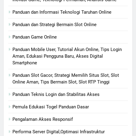
Panduan dan Informasi Teknologi Taruhan Online
Panduan dan Strategi Bermain Slot Online
Panduan Game Online
Panduan Mobile User, Tutorial Akun Online, Tips Login
Aman, Edukasi Pengguna Baru, Akses Digital
Smartphone
Panduan Slot Gacor, Strategi Memilih Situs Slot, Slot
Online Aman, Tips Bermain Slot, Slot RTP Tinggi
Panduan Teknis Login dan Stabilitas Akses
Pemula Edukasi Togel Panduan Dasar
Pengalaman Akses Responsif
Performa Server Digital,Optimasi Infrastruktur