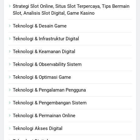
Strategi Slot Online, Situs Slot Terpercaya, Tips Bermain
Slot, Analisis Slot Digital, Game Kasino
Teknologi & Desain Game
Teknologi & Infrastruktur Digital
Teknologi & Keamanan Digital
Teknologi & Observability Sistem
Teknologi & Optimasi Game
Teknologi & Pengalaman Pengguna
Teknologi & Pengembangan Sistem
Teknologi & Permainan Online
Teknologi Akses Digital