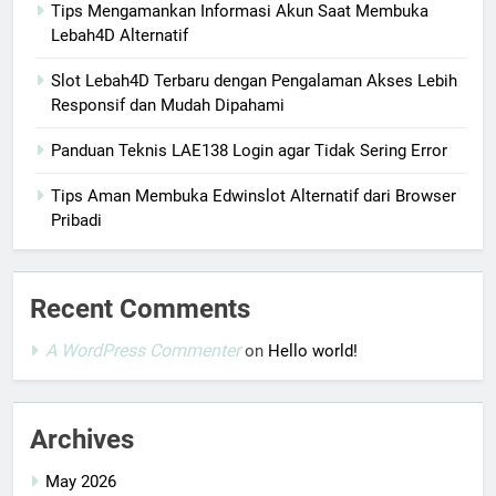
Tips Mengamankan Informasi Akun Saat Membuka
Lebah4D Alternatif
Slot Lebah4D Terbaru dengan Pengalaman Akses Lebih
Responsif dan Mudah Dipahami
Panduan Teknis LAE138 Login agar Tidak Sering Error
Tips Aman Membuka Edwinslot Alternatif dari Browser
Pribadi
Recent Comments
A WordPress Commenter
on
Hello world!
Archives
May 2026