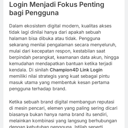
Login Menjadi Fokus Penting
bagi Pengguna
Dalam ekosistem digital modern, kualitas akses
tidak lagi dinilai hanya dari apakah sebuah
halaman bisa dibuka atau tidak. Pengguna
sekarang menilai pengalaman secara menyeluruh,
mulai dari kecepatan respon, kestabilan saat
berpindah perangkat, keamanan data akun, hingga
kemudahan mendapatkan bantuan ketika terjadi
kendala. Di sinilah
Champion4D Link Login
memiliki nilai strategis yang kuat sebagai pintu
masuk utama yang membentuk kesan pertama
pengguna terhadap brand.
Ketika sebuah brand digital membangun reputasi
di mesin pencari, elemen yang paling sering dicari
biasanya bukan hanya nama brand itu sendiri,
melainkan kombinasi yang langsung berhubungan
dengan kebutuhan pengguna. Istilah seperti