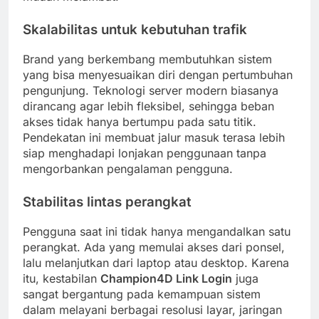
Skalabilitas untuk kebutuhan trafik
Brand yang berkembang membutuhkan sistem
yang bisa menyesuaikan diri dengan pertumbuhan
pengunjung. Teknologi server modern biasanya
dirancang agar lebih fleksibel, sehingga beban
akses tidak hanya bertumpu pada satu titik.
Pendekatan ini membuat jalur masuk terasa lebih
siap menghadapi lonjakan penggunaan tanpa
mengorbankan pengalaman pengguna.
Stabilitas lintas perangkat
Pengguna saat ini tidak hanya mengandalkan satu
perangkat. Ada yang memulai akses dari ponsel,
lalu melanjutkan dari laptop atau desktop. Karena
itu, kestabilan
Champion4D Link Login
juga
sangat bergantung pada kemampuan sistem
dalam melayani berbagai resolusi layar, jaringan