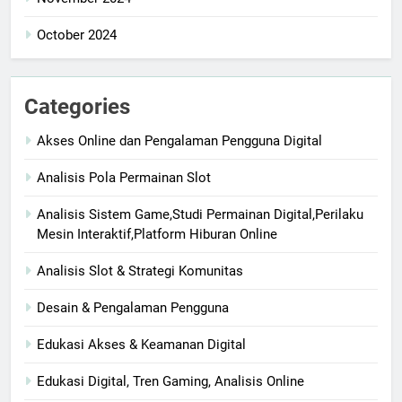
October 2024
Categories
Akses Online dan Pengalaman Pengguna Digital
Analisis Pola Permainan Slot
Analisis Sistem Game,Studi Permainan Digital,Perilaku
Mesin Interaktif,Platform Hiburan Online
Analisis Slot & Strategi Komunitas
Desain & Pengalaman Pengguna
Edukasi Akses & Keamanan Digital
Edukasi Digital, Tren Gaming, Analisis Online