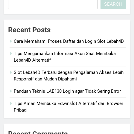
SEARCH
Recent Posts
Cara Memahami Proses Daftar dan Login Slot Lebah4D
Tips Mengamankan Informasi Akun Saat Membuka
Lebah4D Alternatif
Slot Lebah4D Terbaru dengan Pengalaman Akses Lebih
Responsif dan Mudah Dipahami
Panduan Teknis LAE138 Login agar Tidak Sering Error
Tips Aman Membuka Edwinslot Alternatif dari Browser
Pribadi
Recent Comments