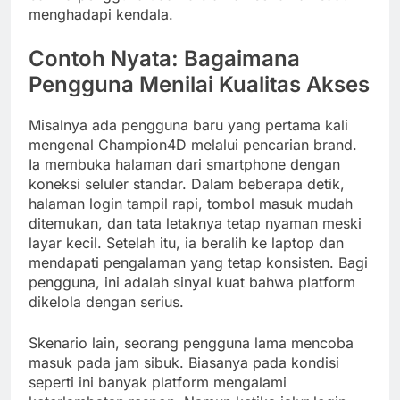
menghadapi kendala.
Contoh Nyata: Bagaimana
Pengguna Menilai Kualitas Akses
Misalnya ada pengguna baru yang pertama kali
mengenal Champion4D melalui pencarian brand.
Ia membuka halaman dari smartphone dengan
koneksi seluler standar. Dalam beberapa detik,
halaman login tampil rapi, tombol masuk mudah
ditemukan, dan tata letaknya tetap nyaman meski
layar kecil. Setelah itu, ia beralih ke laptop dan
mendapati pengalaman yang tetap konsisten. Bagi
pengguna, ini adalah sinyal kuat bahwa platform
dikelola dengan serius.
Skenario lain, seorang pengguna lama mencoba
masuk pada jam sibuk. Biasanya pada kondisi
seperti ini banyak platform mengalami