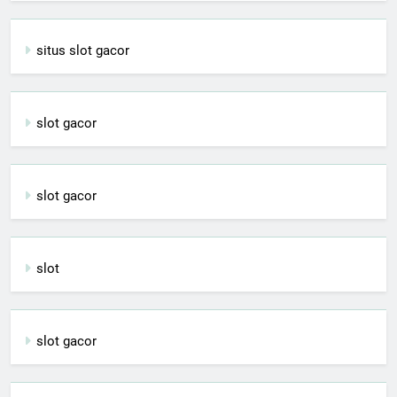
situs slot gacor
slot gacor
slot gacor
slot
slot gacor