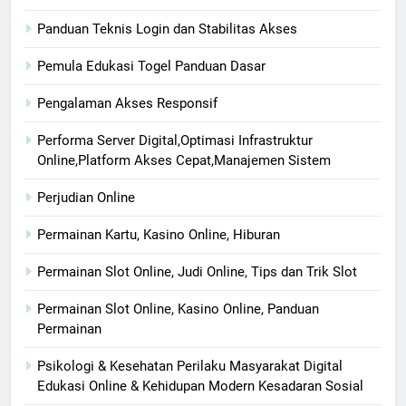
Panduan Teknis Login dan Stabilitas Akses
Pemula Edukasi Togel Panduan Dasar
Pengalaman Akses Responsif
Performa Server Digital,Optimasi Infrastruktur
Online,Platform Akses Cepat,Manajemen Sistem
Perjudian Online
Permainan Kartu, Kasino Online, Hiburan
Permainan Slot Online, Judi Online, Tips dan Trik Slot
Permainan Slot Online, Kasino Online, Panduan
Permainan
Psikologi & Kesehatan Perilaku Masyarakat Digital
Edukasi Online & Kehidupan Modern Kesadaran Sosial