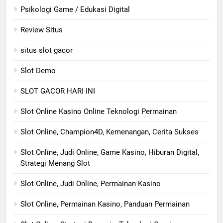
Psikologi Game / Edukasi Digital
Review Situs
situs slot gacor
Slot Demo
SLOT GACOR HARI INI
Slot Online Kasino Online Teknologi Permainan
Slot Online, Champion4D, Kemenangan, Cerita Sukses
Slot Online, Judi Online, Game Kasino, Hiburan Digital,
Strategi Menang Slot
Slot Online, Judi Online, Permainan Kasino
Slot Online, Permainan Kasino, Panduan Permainan