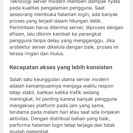
Teknologi server modern memberi dampak nyata
pada kualitas pengalaman pengguna. Saat
seseorang membuka halaman login, ada banyak
proses yang terjadi dalam hitungan detik.
Permintaan harus diterima server, diproses dengan
efisien, lalu dikirim kembali ke perangkat
pengguna tanpa delay yang mengganggu. Jika
arsitektur server dikelola dengan baik, proses ini
terasa ringan dan mulus.
Kecepatan akses yang lebih konsisten
Salah satu keunggulan utama server modern
adalah kemampuannya menjaga waktu respon
tetap stabil, bahkan ketika trafik sedang
meningkat. Ini penting karena banyak pengguna
mengakses platform pada jam yang sama,
terutama pada malam hari atau saat ada lonjakan
aktivitas. Dengan distribusi beban yang baik,
performa halaman login tetap terjaga dan tidak
mudah melambat.