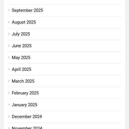
September 2025
August 2025
July 2025
June 2025
May 2025
April 2025
March 2025
February 2025
January 2025
December 2024
November 2024