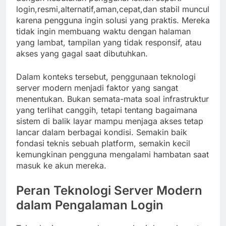
login,resmi,alternatif,aman,cepat,dan stabil muncul
karena pengguna ingin solusi yang praktis. Mereka
tidak ingin membuang waktu dengan halaman
yang lambat, tampilan yang tidak responsif, atau
akses yang gagal saat dibutuhkan.
Dalam konteks tersebut, penggunaan teknologi
server modern menjadi faktor yang sangat
menentukan. Bukan semata-mata soal infrastruktur
yang terlihat canggih, tetapi tentang bagaimana
sistem di balik layar mampu menjaga akses tetap
lancar dalam berbagai kondisi. Semakin baik
fondasi teknis sebuah platform, semakin kecil
kemungkinan pengguna mengalami hambatan saat
masuk ke akun mereka.
Peran Teknologi Server Modern
dalam Pengalaman Login