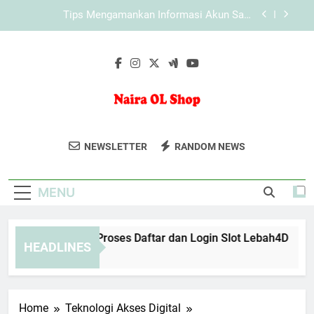
Skip
Slot Lebah4D Terbaru dengan Pengalaman Akses
to
Lebih Responsif dan Mudah Dipahami
content
Panduan Teknis LAE138 Login agar Tidak Sering
Error
Cara Memahami Proses Daftar dan Login Slot
Lebah4D
Tips Mengamankan Informasi Akun Saat
Membuka Lebah4D Alternatif
Naira OL Shop
Naira OL Shop Menawarkan Berbagai
Slot Lebah4D Terbaru dengan Pengalaman Akses
NEWSLETTER
RANDOM NEWS
Lebih Responsif dan Mudah Dipahami
Produk Berkualitas Dengan Pengiriman
Panduan Teknis LAE138 Login agar Tidak Sering
Cepat Dan Layanan Pelanggan Yang
Error
MENU
Profesional.
ra Memahami Proses Daftar dan Login Slot Lebah4D
Ti
HEADLINES
Months Ago
3 
Home
Teknologi Akses Digital