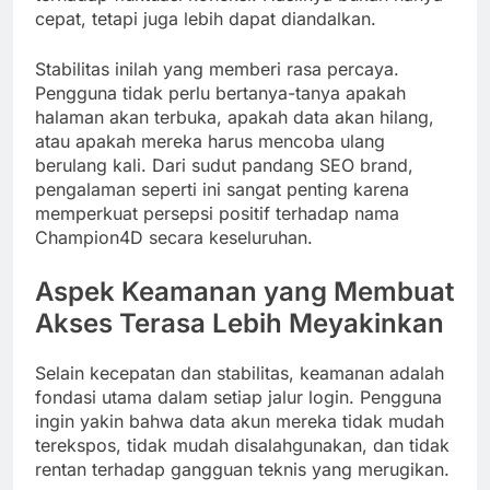
cepat, tetapi juga lebih dapat diandalkan.
Stabilitas inilah yang memberi rasa percaya.
Pengguna tidak perlu bertanya-tanya apakah
halaman akan terbuka, apakah data akan hilang,
atau apakah mereka harus mencoba ulang
berulang kali. Dari sudut pandang SEO brand,
pengalaman seperti ini sangat penting karena
memperkuat persepsi positif terhadap nama
Champion4D secara keseluruhan.
Aspek Keamanan yang Membuat
Akses Terasa Lebih Meyakinkan
Selain kecepatan dan stabilitas, keamanan adalah
fondasi utama dalam setiap jalur login. Pengguna
ingin yakin bahwa data akun mereka tidak mudah
terekspos, tidak mudah disalahgunakan, dan tidak
rentan terhadap gangguan teknis yang merugikan.