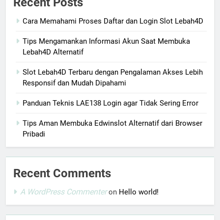
Recent Posts
Cara Memahami Proses Daftar dan Login Slot Lebah4D
Tips Mengamankan Informasi Akun Saat Membuka
Lebah4D Alternatif
Slot Lebah4D Terbaru dengan Pengalaman Akses Lebih
Responsif dan Mudah Dipahami
Panduan Teknis LAE138 Login agar Tidak Sering Error
Tips Aman Membuka Edwinslot Alternatif dari Browser
Pribadi
Recent Comments
A WordPress Commenter
on
Hello world!