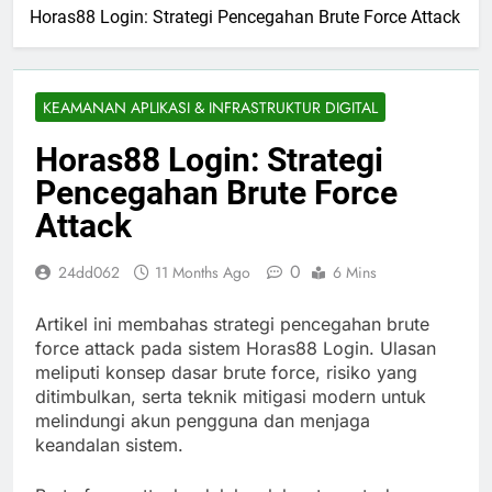
Horas88 Login: Strategi Pencegahan Brute Force Attack
KEAMANAN APLIKASI & INFRASTRUKTUR DIGITAL
Horas88 Login: Strategi
Pencegahan Brute Force
Attack
0
24dd062
11 Months Ago
6 Mins
Artikel ini membahas strategi pencegahan brute
force attack pada sistem Horas88 Login. Ulasan
meliputi konsep dasar brute force, risiko yang
ditimbulkan, serta teknik mitigasi modern untuk
melindungi akun pengguna dan menjaga
keandalan sistem.