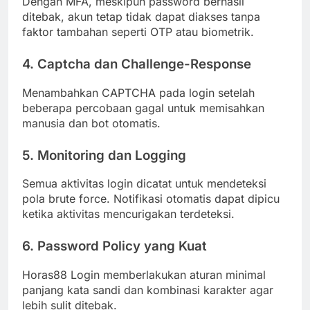
Dengan MFA, meskipun password berhasil
ditebak, akun tetap tidak dapat diakses tanpa
faktor tambahan seperti OTP atau biometrik.
4.
Captcha dan Challenge-Response
Menambahkan CAPTCHA pada login setelah
beberapa percobaan gagal untuk memisahkan
manusia dan bot otomatis.
5.
Monitoring dan Logging
Semua aktivitas login dicatat untuk mendeteksi
pola brute force. Notifikasi otomatis dapat dipicu
ketika aktivitas mencurigakan terdeteksi.
6.
Password Policy yang Kuat
Horas88 Login memberlakukan aturan minimal
panjang kata sandi dan kombinasi karakter agar
lebih sulit ditebak.