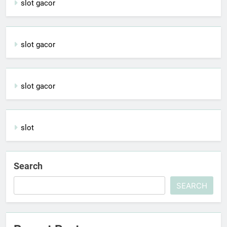
slot gacor
slot gacor
slot gacor
slot
Search
SEARCH