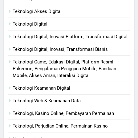
Teknologi Akses Digital
Teknologi Digital
Teknologi Digital, Inovasi Platform, Transformasi Digital
Teknologi Digital, Inovasi, Transformasi Bisnis
Teknologi Game, Edukasi Digital, Platform Resmi
Pokémon, Pengalaman Pengguna Mobile, Panduan
Mobile, Akses Aman, Interaksi Digital
Teknologi Keamanan Digital
Teknologi Web & Keamanan Data
Teknologi, Kasino Online, Pembayaran Permainan
Teknologi, Perjudian Online, Permainan Kasino