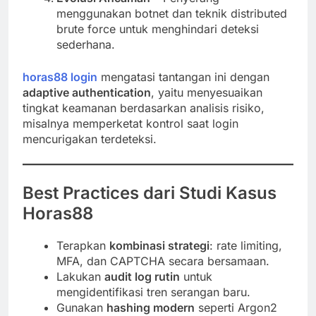
menggunakan botnet dan teknik distributed
brute force untuk menghindari deteksi
sederhana.
horas88 login
mengatasi tantangan ini dengan
adaptive authentication
, yaitu menyesuaikan
tingkat keamanan berdasarkan analisis risiko,
misalnya memperketat kontrol saat login
mencurigakan terdeteksi.
Best Practices dari Studi Kasus
Horas88
Terapkan
kombinasi strategi
: rate limiting,
MFA, dan CAPTCHA secara bersamaan.
Lakukan
audit log rutin
untuk
mengidentifikasi tren serangan baru.
Gunakan
hashing modern
seperti Argon2