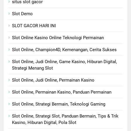
situs slot gacor
Slot Demo
SLOT GACOR HARI INI
Slot Online Kasino Online Teknologi Permainan
Slot Online, Champion4D, Kemenangan, Cerita Sukses
Slot Online, Judi Online, Game Kasino, Hiburan Digital,
Strategi Menang Slot
Slot Online, Judi Online, Permainan Kasino
Slot Online, Permainan Kasino, Panduan Permainan
Slot Online, Strategi Bermain, Teknologi Gaming
Slot Online, Strategi Slot, Panduan Bermain, Tips & Trik
Kasino, Hiburan Digital, Pola Slot