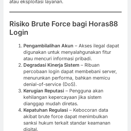
atau eksploitasi layanan.
Risiko Brute Force bagi Horas88
Login
Pengambilalihan Akun
– Akses ilegal dapat
digunakan untuk menyalahgunakan fitur
atau mencuri informasi pribadi.
Degradasi Kinerja Sistem
– Ribuan
percobaan login dapat membebani server,
menurunkan performa, bahkan memicu
denial-of-service (DoS).
Kerugian Reputasi
– Pengguna akan
kehilangan kepercayaan jika sistem
dianggap mudah diretas.
Kepatuhan Regulasi
– Kebocoran data
akibat brute force dapat menimbulkan
sanksi hukum terkait standar keamanan
digital.