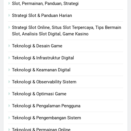
Slot, Permainan, Panduan, Strategi
Strategi Slot & Panduan Harian
Strategi Slot Online, Situs Slot Terpercaya, Tips Bermain
Slot, Analisis Slot Digital, Game Kasino
Teknologi & Desain Game
Teknologi & Infrastruktur Digital
Teknologi & Keamanan Digital
Teknologi & Observability Sistem
Teknologi & Optimasi Game
Teknologi & Pengalaman Pengguna
Teknologi & Pengembangan Sistem
Teknologi & Permainan Online